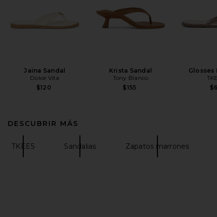
Jaina Sandal
Krista Sandal
Glosses 
Dolce Vita
Tony Bianco
TK
$120
$155
$
DESCUBRIR MÁS
TKEES
Sandalias
Zapatos marrones