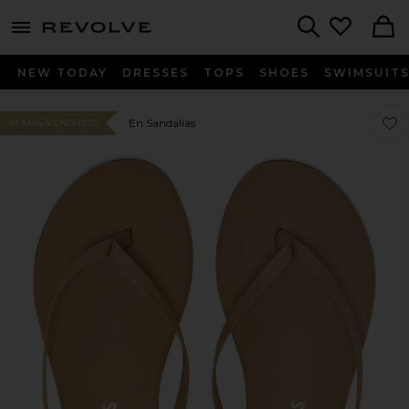
menu - shows more content
Revolve, Apparel & Fashion
Search
NEW TODAY
DRESSES
TOPS
SHOES
SWIMSUIT
Favo
Favo
En Sandalias
#1 MÁS VENDIDOS