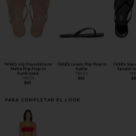
TKEES Lily Foundations
TKEES Liners Flip Flop in
TKEES Squa
Matte Flip Flop in
Sable
Sandal in
Sunkissed
TKEES
TK
TKEES
$65
$
$65
PARA COMPLETAR EL LOOK