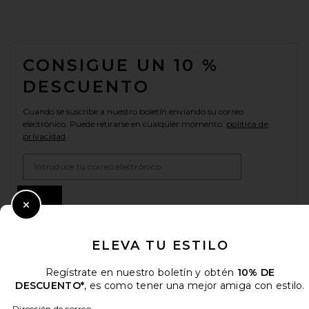
FOOTER
CONSIGUE UN 10 %
DESCUENTO
Cuando se suscribe a nuestro boletín enviando su correo
electrónico. Puede retirarse en cualquier momento.
política de
privacidad
Email Address
Sign Up
Close Modal
ELEVA TU ESTILO
es
USD
Change Country Regions Preferences
Regístrate en nuestro boletín y obtén
10% DE
DESCUENTO*
, es como tener una mejor amiga con estilo.
Dirección de correo