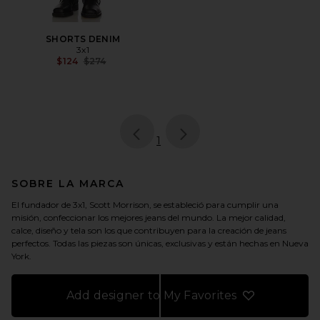
SHORTS DENIM
3x1
Previous price:
$124
$274
page
of 1, currently selected
1
SOBRE LA MARCA
El fundador de 3x1, Scott Morrison, se estableció para cumplir una
misión, confeccionar los mejores jeans del mundo. La mejor calidad,
calce, diseño y tela son los que contribuyen para la creación de jeans
perfectos. Todas las piezas son únicas, exclusivas y están hechas en Nueva
York.
Add designer to My Favorites