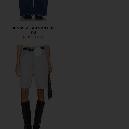
JEANS PIERNA ANCHA
3x1
Previous price:
$109
$362
Favorite SHORTS DENIM