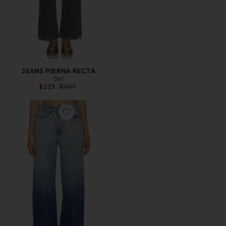
JEANS PIERNA RECTA
3x1
Previous price:
$225
$307
Favorite JEANS PIERNA ANCHA