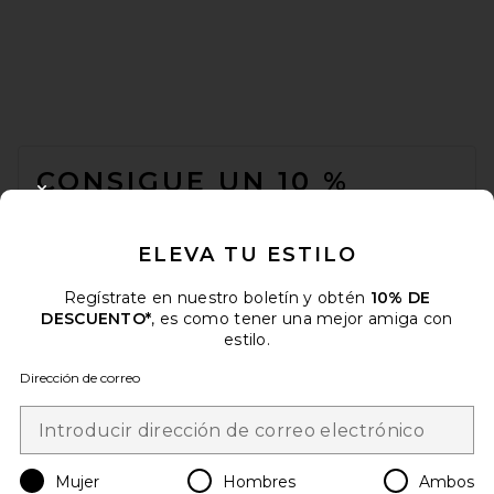
FOOTER
CONSIGUE UN 10 %
CLOSE MODAL
DESCUENTO
ELEVA TU ESTILO
Cuando se suscribe a nuestro boletín enviando su correo
electrónico. Puede retirarse en cualquier momento.
política de
privacidad
Regístrate en nuestro boletín y obtén
10% DE
DESCUENTO*
, es como tener una mejor amiga con
Email Address
estilo.
Dirección de correo
Sign Up
Mujer
Hombres
Ambos
es
USD
Change Country Regions Preferences