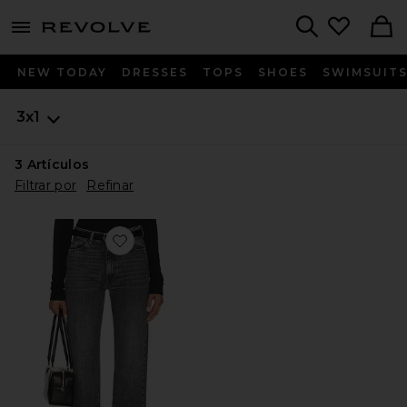
menu - shows more content
Revolve, Apparel & Fashion
Search
NEW TODAY
DRESSES
TOPS
SHOES
SWIMSUIT
3x1
3
Artículos
Filtrar por
Refinar
Favorite JEANS PIERNA RECTA