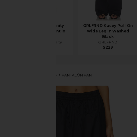
Citizens of Humanity
GRLFRND Kacey Pull On
Aurora Pull On Pant in
Wide Leg in Washed
Brown
Black
Citizens of Humanity
GRLFRND
$398
$229
adidas by Stella McCartney
PANTALÓN PANT
favoritoadidas by Stella McCartney Pant in Carbon