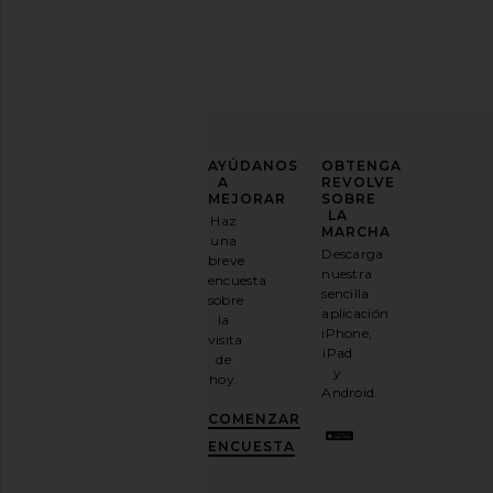
MEJORA
AYÚDANOS
OBTENGA
TU
A
REVOLVE
JUEGO
MEJORAR
SOBRE
DE
LA
Haz
MODA
MARCHA
una
Descarga
breve
Suscríbase
nuestra
encuesta
a
sencilla
sobre
nuestro
aplicación
la
boletín
iPhone,
visita
por
iPad
de
correo
y
hoy.
electrónico
Android.
y
CONSIGUE
COMENZAR
UN
10%
ENCUESTA
DESCUENTO
.
Es