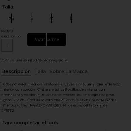
Talla:
Por 
XS
S
M
L
Talla:
Talla:
Talla:
Talla:
correo
electrónico
Notificarme
ientes diapositivas
O envía una solicitud de pedido especial
Descripción
Talla
Sobre La Marca
, Cu
100% poliéster. Hecho en Indonesia. Lavar a máquina. Cierre de lazo
interior con cordón. Cintura elásticaBolsillos delanteros con
cremallera y cordón ajustable en el dobladillo.. tela tejida de peso
ligero. 26" en la rodilla se estrecha a 12" en la abertura de la pierna.
Nº artículo Revolve ADID-WP208. Nº de estilo del fabricante
JF6332.
Para completar el look