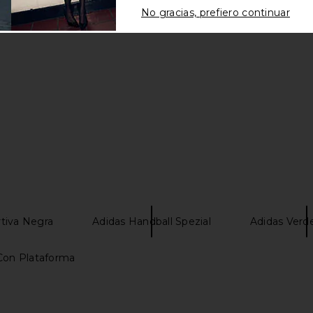
No gracias, prefiero continuar
tiva Negra
Adidas Handball Spezial
Adidas Verd
 Con Plataforma