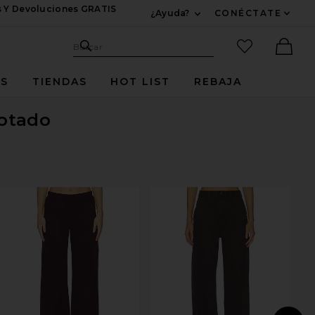
s Y Devoluciones GRATIS
¿Ayuda?
CONÉCTATE
Expandir Para Informac
Sitio de búsqueda
artículos fav
Buscar
Ther
ES
TIENDAS
HOT LIST
REBAJA
otado