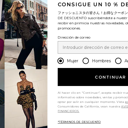
CONSIGUE UN 10 % 
ファッショニスタの皆さん！お得なクーポ
DE DESCUENTO
suscribiéndote a nuestr
recibir en primicia nuestras novedades, o
promociones.
Dirección de correo
Mujer
Hombres
A
CONTINUAR
Al hacer clic en "Continuar", acepta recibir nu
informativo sobre novedades, ventas y promoc
optar por salir en cualquier momento. Vista
po
Consumidores de California, vean nuestra
AVI
FINANCIEROS.
*TÉRMINOS DE DESCUENTO