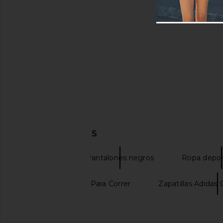
DESCUBRIR MÁS
Joggers
Pantalones negros
Ropa depor
Zapatillas Adidas Para Correr
Zapatillas Adidas