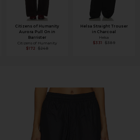
Citizens of Humanity
Helsa Straight Trouser
Aurora Pull On in
in Charcoal
Barrister
Helsa
$331
$389
Citizens of Humanity
$172
$248