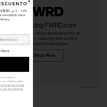
DESCUENTO
ンを取得しよう：
10%
a newsletter para
fertas y
mbos
estro boletín
iones. Usted puede
lítica de privacidad
SO DE INCENTIVOS