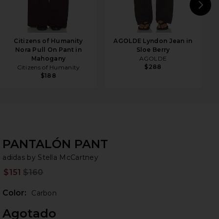
N
Citizens of Humanity
AGOLDE Lyndon Jean in
Nora Pull On Pant in
Sloe Berry
Mahogany
AGOLDE
$288
Citizens of Humanity
$188
PANTALÓN PANT
ad
bran
adidas by Stella McCartney
$151
$160
Prev
Color:
Carbon
Agotado