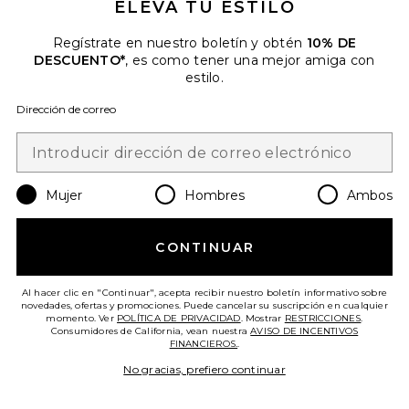
ELEVA TU ESTILO
Regístrate en nuestro boletín y obtén
10% DE
DESCUENTO*
, es como tener una mejor amiga con
estilo.
Dirección de correo
Mujer
Hombres
Ambos
CHAQUETA CON CINTURÓN
CONTINUAR
AEXAE
Previous price:
$273
$1,090
Al hacer clic en "Continuar", acepta recibir nuestro boletín informativo sobre
novedades, ofertas y promociones. Puede cancelar su suscripción en cualquier
momento. Ver
POLÍTICA DE PRIVACIDAD
Favorite Linen Bandeau Ruched Top
. Mostrar
RESTRICCIONES
.
Consumidores de California, vean nuestra
AVISO DE INCENTIVOS
FINANCIEROS.
.
No gracias, prefiero continuar