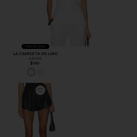
Más Vendido
LA CAMISETA DE LINO
AEXAE
$190
Favorite SHORT CUERO