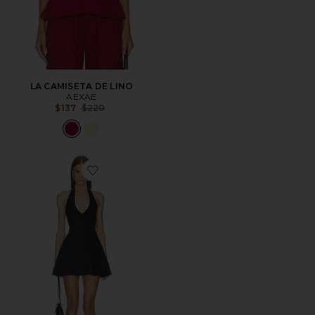
LA CAMISETA DE LINO
AEXAE
Previous price:
$137
$220
Favorite MINIVESTIDO