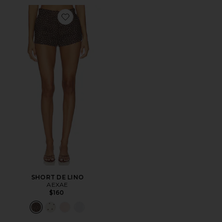
Favorite SHORT DE LINO
SHORT DE LINO
AEXAE
$160