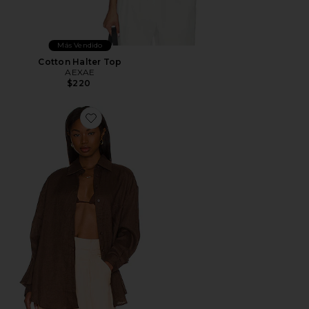
Más Vendido
Cotton Halter Top
AEXAE
$220
Favorite Linen Woven Shirt