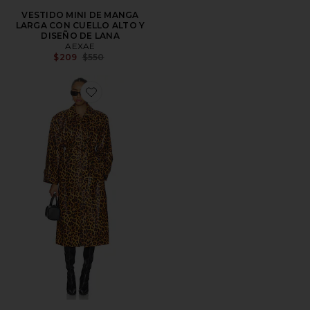
VESTIDO MINI DE MANGA
LARGA CON CUELLO ALTO Y
DISEÑO DE LANA
AEXAE
Previous price:
$209
$550
Favorite ABRIGO CUERO