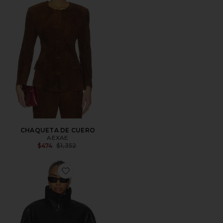
CHAQUETA DE CUERO
AEXAE
Previous price:
$474
$1,352
Favorite CHAQUETA CUERO