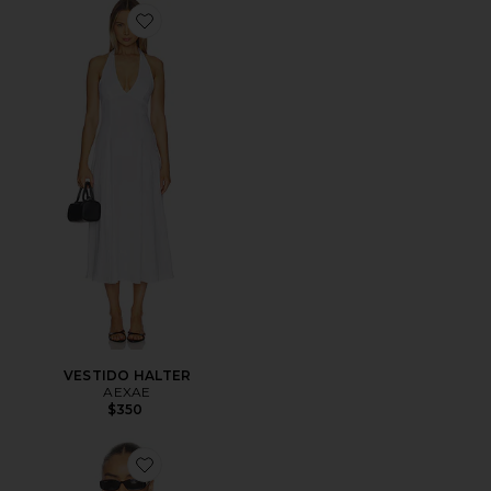
Favorite VESTIDO HALTER
VESTIDO HALTER
AEXAE
$350
Favorite TOP CUELLO HOLGADO