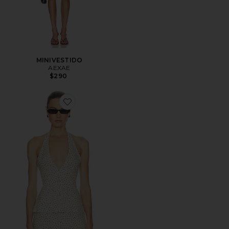
MINIVESTIDO
AEXAE
$290
Favorite Linen Halter Neck Top