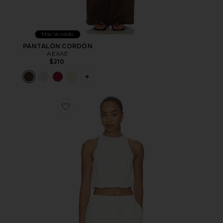
Más Vendido
PANTALÓN CORDÓN
AEXAE
$210
PLUS ICON TO SEE MORE OPTIONS 
Favorite Cotton Halter Top