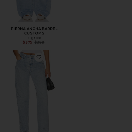
PIERNA ANCHA BARREL
CUSTOMS
aligrace
Previous price:
$375
$398
Favorite HOLGADO(A) BRIGETTE