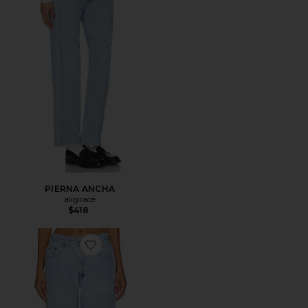
PIERNA ANCHA
aligrace
$418
Favorite PIERNA ANCHA ULTRA BAGGY CUSTOMS