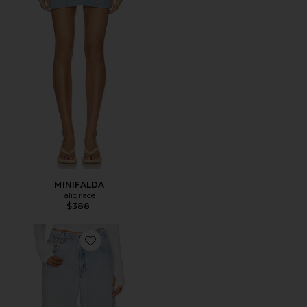
MINIFALDA
aligrace
$388
Favorite PIERNA ANCHA