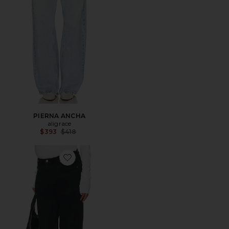
PIERNA ANCHA
aligrace
Previous price:
$393
$418
Favorite PIERNA ANCHA