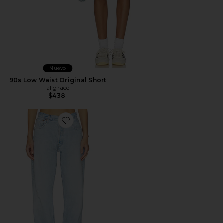
Nuevo
90s Low Waist Original Short
aligrace
$438
Favorite PIERNA RECTA TOMBOY