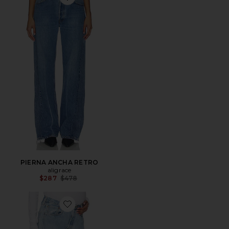
Favorite PIERNA ANCHA RETRO
PIERNA ANCHA RETRO
aligrace
Previous price:
$287
$478
Favorite PIERNA ANCHA