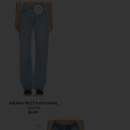
Favorite PIERNA RECTA ORIGINAL
PIERNA RECTA ORIGINAL
aligrace
$438