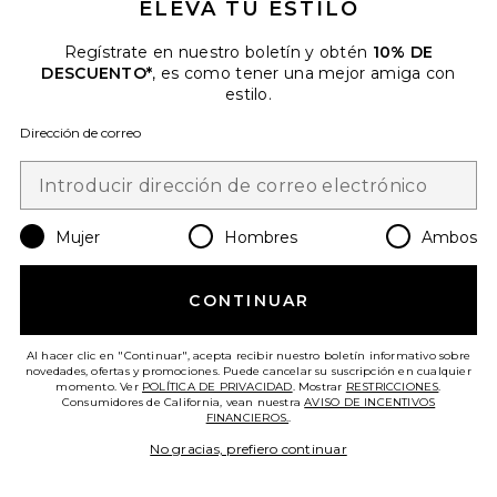
ELEVA TU ESTILO
Regístrate en nuestro boletín y obtén
10% DE
DESCUENTO*
, es como tener una mejor amiga con
estilo.
Dirección de correo
HOLGADO(A) BRIGETTE
aligrace
$418
Mujer
Hombres
Ambos
Favorite RECTO(A) OFF-DUTY
CONTINUAR
Al hacer clic en "Continuar", acepta recibir nuestro boletín informativo sobre
novedades, ofertas y promociones. Puede cancelar su suscripción en cualquier
momento. Ver
POLÍTICA DE PRIVACIDAD
. Mostrar
RESTRICCIONES
.
Consumidores de California, vean nuestra
AVISO DE INCENTIVOS
FINANCIEROS.
.
No gracias, prefiero continuar