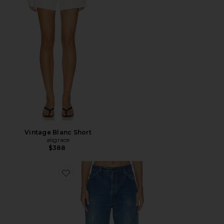
Vintage Blanc Short
aligrace
$388
Favorite PIERNA ANCHA MARLOW