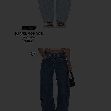
Nuevo
BARRIL MONROE
aligrace
$488
Favorite BARRIL MONROE