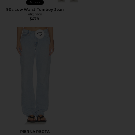
Nuevo
90s Low Waist Tomboy Jean
aligrace
$478
Favorite PIERNA RECTA
PIERNA RECTA