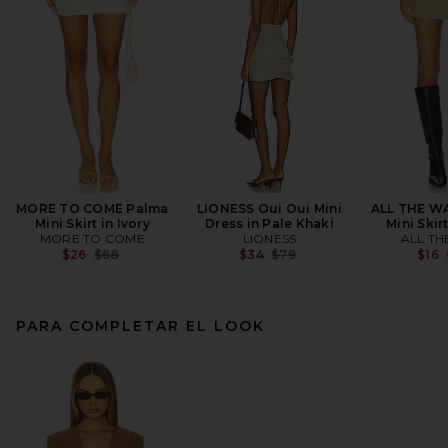
MORE TO COME Palma
LIONESS Oui Oui Mini
ALL THE WA
Mini Skirt in Ivory
Dress in Pale Khaki
Mini Skir
MORE TO COME
LIONESS
ALL TH
Previous price:
Previous price:
$26
$68
$34
$79
$16
PARA COMPLETAR EL LOOK