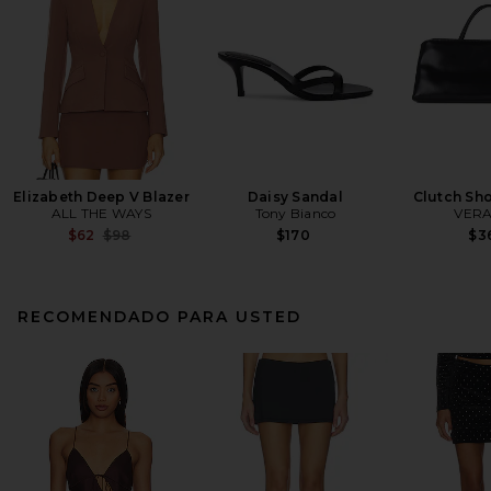
Elizabeth Deep V Blazer
Daisy Sandal
Clutch Sh
ALL THE WAYS
Tony Bianco
VERA
Previous price:
$62
$98
$170
$3
RECOMENDADO PARA USTED