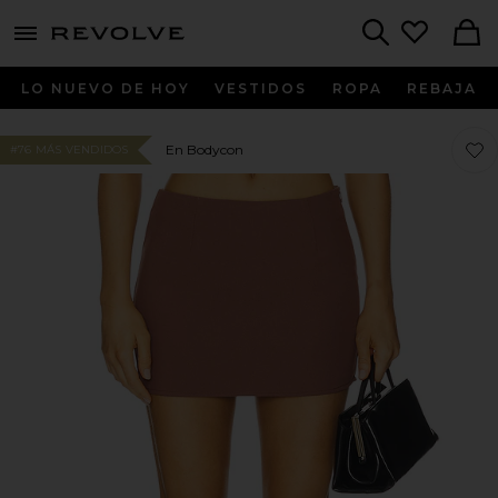
menu - shows more content
Revolve, Apparel & Fashion
Search
LO NUEVO DE HOY
VESTIDOS
ROPA
REBAJA
Favo
Favo
En Bodycon
#76 MÁS VENDIDOS