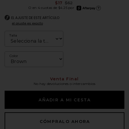
Previous price:
$17
$62
afterpay
O en 4 cuotas de $4.25 por
Más información de Afte
EL AJUSTE DE ESTE ARTÍCULO
el ajuste es exacto
Talla
Color
Venta Final
No hay devoluciones o intercambios
AÑADIR A MI CESTA
CÓMPRALO AHORA