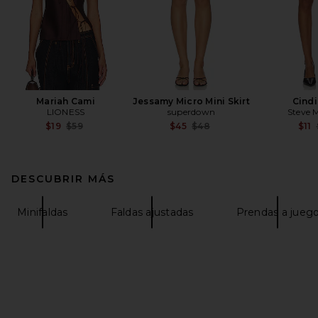
Mariah Cami
Jessamy Micro Mini Skirt
Cindi
LIONESS
superdown
Steve 
Previous price:
Previous price:
$19
$59
$45
$48
$11
DESCUBRIR MÁS
Minifaldas
Faldas ajustadas
Prendas a jueg