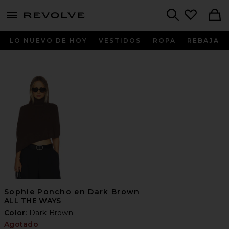
menu - shows more content
Revolve, Apparel & Fashion
Search
LO NUEVO DE HOY
VESTIDOS
ROPA
REBAJA
Sophie Poncho en Dark Brown
ALL THE WAYS
Color:
Dark Brown
Agotado