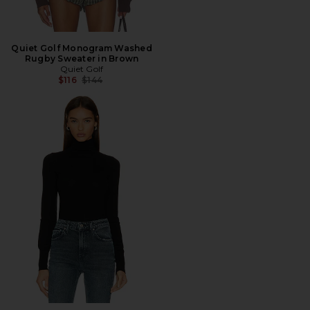
Quiet Golf Monogram Washed
Rugby Sweater in Brown
Quiet Golf
Precio anterior:
$116
$144