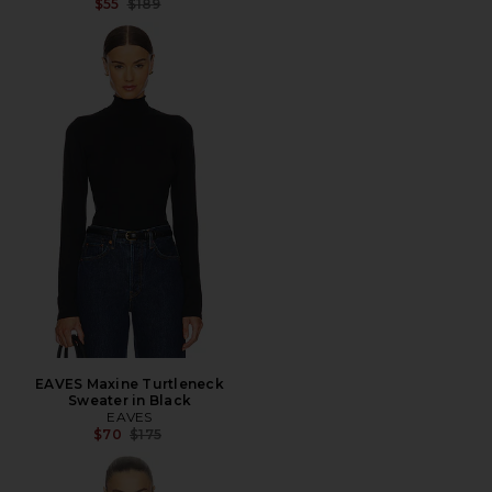
Precio anterior:
$55
$189
EAVES Maxine Turtleneck
Sweater in Black
EAVES
Precio anterior:
$70
$175