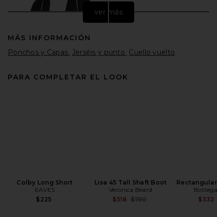
ver más
MÁS INFORMACIÓN
Ponchos y Capas
Jerséis y punto
Cuello vuelto
PARA COMPLETAR EL LOOK
Polo Ralph Lauren Fleece
Full Zip Hoodie in Black
Polo Ralph Lauren
$138
Colby Long Short
Lisa 45 Tall Shaft Boot
Rectangular
EAVES
Veronica Beard
Bottega
Previous price:
$225
$518
$750
$332