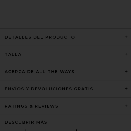
DETALLES DEL PRODUCTO
EAVES Allma Asymmetric
TALLA
Sweater in Brown Mahogany
EAVES
Precio anterior:
$135
$329
ACERCA DE ALL THE WAYS
ENVÍOS Y DEVOLUCIONES GRATIS
RATINGS & REVIEWS
DESCUBRIR MÁS