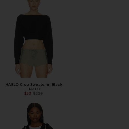
HAELO Crop Sweater in Black
HAELO
Precio anterior:
$53
$229