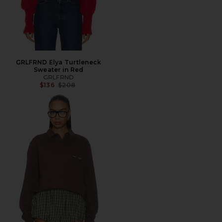
GRLFRND Elya Turtleneck
Sweater in Red
GRLFRND
Precio anterior:
$136
$208