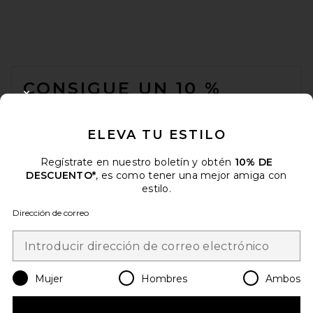
FOOTER
CONSIGUE UN 10 %
CLOSE MODAL
DESCUENTO
ELEVA TU ESTILO
Cuando se suscribe a nuestro boletín enviando su correo
electrónico. Puede retirarse en cualquier momento.
política de
privacidad
Regístrate en nuestro boletín y obtén
10% DE
DESCUENTO*
, es como tener una mejor amiga con
Email Address
estilo.
Dirección de correo
Sign Up
Mujer
Hombres
Ambos
es
USD
Change Country Regions Preferences