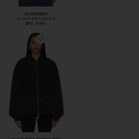
SUDADERA
ALPHA INDUSTRIES
Previous price:
$65
$108
Favorite CHAQUETA CORTA CON CINTURA CEÑIDA