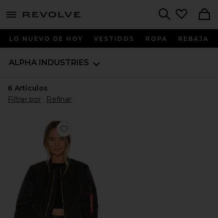
menu - shows more content
Revolve, Apparel & Fashion
Search
LO NUEVO DE HOY
VESTIDOS
ROPA
REBAJA
ALPHA INDUSTRIES
6
Artículos
Filtrar por
Refinar
Favorite CAZADORA MA-1 W