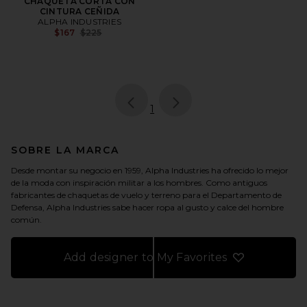
CHAQUETA CORTA CON
CINTURA CEÑIDA
ALPHA INDUSTRIES
Previous price:
$167
$225
page
of 1, currently selected
1
SOBRE LA MARCA
Desde montar su negocio en 1959, Alpha Industries ha ofrecido lo mejor
de la moda con inspiración militar a los hombres. Como antiguos
fabricantes de chaquetas de vuelo y terreno para el Departamento de
Defensa, Alpha Industries sabe hacer ropa al gusto y calce del hombre
común.
Add designer to My Favorites