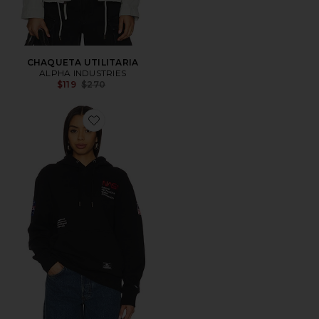
CHAQUETA UTILITARIA
ALPHA INDUSTRIES
Previous price:
$119
$270
Favorite SUDADERA