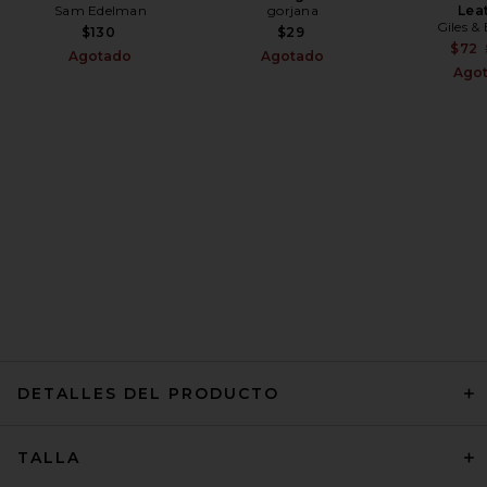
Sam Edelman
gorjana
Lea
Giles &
$130
$29
$72
Agotado
Agotado
Ago
DETALLES DEL PRODUCTO
TALLA