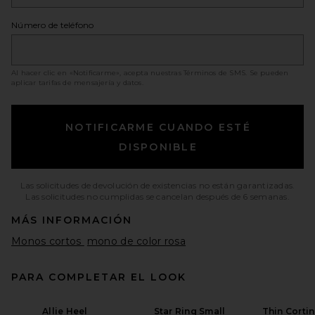
Número de teléfono
Al hacer clic en «Notificarme», acepta nuestras
Términos de SMS
. Se pueden
aplicar tarifas de mensajería y datos.
NOTIFICARME CUANDO ESTÉ
DISPONIBLE
Las solicitudes de devolución de existencias no están garantizadas.
Las solicitudes no cumplidas se cancelan después de 6 semanas.
MÁS INFORMACIÓN
Monos cortos
mono de color rosa
PARA COMPLETAR EL LOOK
Allie Heel
Star Ring Small
Thin Cortin