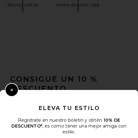
Monos cortos
mono de color rosa
FOOTER
CONSIGUE UN 10 %
DESCUENTO
Close Modal
Cuando se suscribe a nuestro boletín enviando su correo
electrónico. Puede retirarse en cualquier momento.
política de
ELEVA TU ESTILO
privacidad
Regístrate en nuestro boletín y obtén
10% DE
Email Address
DESCUENTO*
, es como tener una mejor amiga con
estilo.