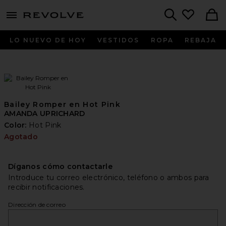
menu - shows more content
Revolve, Apparel & Fashion
Search
LO NUEVO DE HOY
VESTIDOS
ROPA
REBAJA
Bailey Romper en Hot Pink
AMANDA UPRICHARD
Color:
Hot Pink
Agotado
Díganos cómo contactarle
Introduce tu correo electrónico, teléfono o ambos para
recibir notificaciones.
Dirección de correo