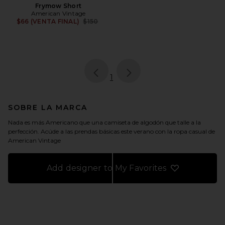
Frymow Short
American Vintage
Previous price:
$66 (VENTA FINAL)
$150
page
of 1, currently selected
1
SOBRE LA MARCA
Nada es más Americano que una camiseta de algodón que talle a la
perfección. Acúde a las prendas básicas este verano con la ropa casual de
American Vintage
Add designer to My Favorites