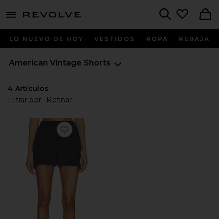
menu - shows more content
Revolve, Apparel & Fashion
Search
LO NUEVO DE HOY
VESTIDOS
ROPA
REBAJA
American Vintage
Shorts
4
Artículos
Filtrar por
Refinar
Favorite SHORTS DEPORTIVOS