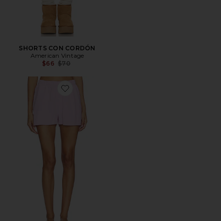
SHORTS CON CORDÓN
American Vintage
Previous price:
$66
$70
Favorite SHORTS DEPORTIVOS