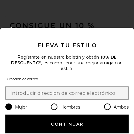
FOOTER
CONSIGUE UN 10 %
CLOSE MODAL
DESCUENTO
ELEVA TU ESTILO
Cuando se suscribe a nuestro boletín enviando su correo
electrónico. Puede retirarse en cualquier momento.
política de
privacidad
Regístrate en nuestro boletín y obtén
10% DE
DESCUENTO*
, es como tener una mejor amiga con
Email Address
estilo.
Dirección de correo
Sign Up
Mujer
Hombres
Ambos
es
USD
Change Country Regions Preferences
CONTINUAR
¡AYÚDANOS A MEJORAR!