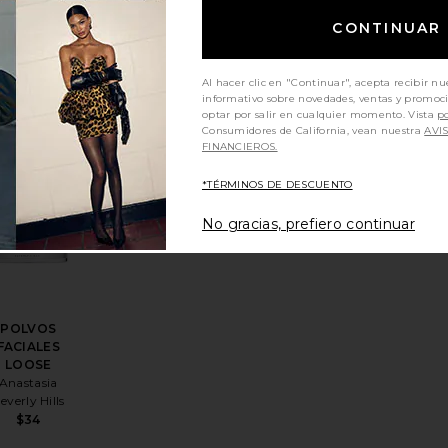
NOUVEAU
Anastasia
CONTINUAR
everly Hills
$55
Al hacer clic en "Continuar", acepta recibir nu
informativo sobre novedades, ventas y promoc
optar por salir en cualquier momento. Vista
po
Consumidores de California, vean nuestra
AVI
FINANCIEROS.
*TÉRMINOS DE DESCUENTO
CH” SOFT ARCH BROW KIT
BIOS SATIN LIPSTICK
voritoPOMADA PARA CEJAS DIPBROW POMADE
favoritoPOLVOS FACIALES LOOSE
No gracias, prefiero continuar
POLVOS
FACIALES
LOOSE
Anastasia
everly Hills
$34