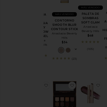
Cuidado
MÁS VENDIDO
de la
PALETA DE
piel
GEL PARA
MÁS VENDIDO
SOMBRAS
CEJAS
Utensilios
CONTORNO
A
SOFT GLAM
ANASTASIA
SMOOTH BLUR
y brochas
Anastasia
BEVERLY
CONTOUR STICK
HI
Beverly Hills
HILLS BROW
Anastasia Beverly
$48
FREEZE GEL
Hills
Precio
F
Anastasia
$34
Beverly Hills
B
(105)
$26
(23)
(59)
favoritoPINZAS PRECISION
favoritoPALETA 
fa