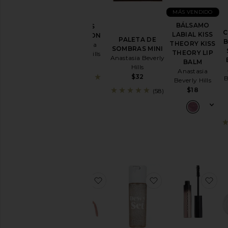
MÁS VENDIDO
BÁLSAMO
PINZAS
C
LABIAL KISS
PRECISION
PALETA DE
B
THEORY KISS
Anastasia
SOMBRAS MINI
THEORY LIP
Beverly Hills
Anastasia Beverly
BALM
$28
Hills
Anastasia
$32
B
Beverly Hills
$18
(58)
(19)
favoritoDELINEADOR DE LABIOS
favoritoPULVER
fav