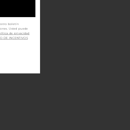
estro boletín
iones. Usted puede
lítica de privacidad
SO DE INCENTIVOS