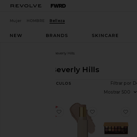
Mujer
HOMBRE
Belleza
NEW
BRANDS
SKINCARE
Diseñadores
Anastasia Beverly Hills
Anastasia Beverly Hills
Filt
58
ARTÍCULOS
Ver
Mos
todo
Categoría
favoritoGEL PARA CEJAS ANAS
favoritoCONTOR
fa
Baño y
cuerpo
Maquillaje