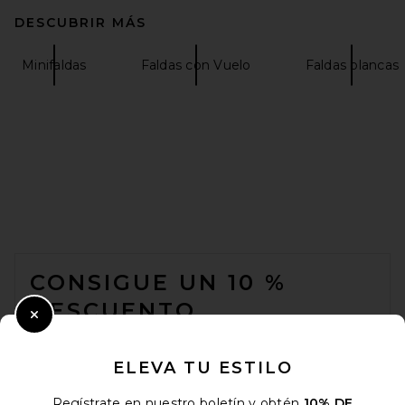
DESCUBRIR MÁS
Minifaldas
Faldas con Vuelo
Faldas blancas
FOOTER
CONSIGUE UN 10 %
DESCUENTO
Close Modal
Cuando se suscribe a nuestro boletín enviando su correo
electrónico. Puede retirarse en cualquier momento.
política de
ELEVA TU ESTILO
privacidad
Regístrate en nuestro boletín y obtén
10% DE