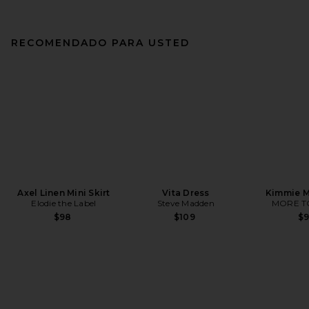
RECOMENDADO PARA USTED
Axel Linen Mini Skirt
Vita Dress
Kimmie M
Elodie the Label
Steve Madden
MORE T
$98
$109
$