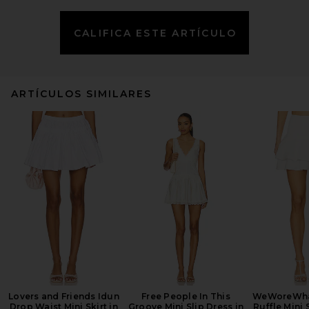
CALIFICA ESTE ARTÍCULO
ARTÍCULOS SIMILARES
Lovers and Friends Idun
Free People In This
WeWoreWha
Drop Waist Mini Skirt in
Groove Mini Slip Dress in
Ruffle Mini S