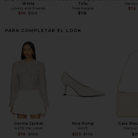
White
Tofu
WeWor
Lovers and Friends
Free People
$76
Previous price:
$96
$168
$118
PARA COMPLETAR EL LOOK
Covina Jacket
Noa Pump
Gaia Sho
ASTR the Label
RAYE
Mansur 
Previous price:
Previous price:
$78
$188
$159
$178
$3