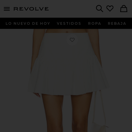
menu - shows more content
Revolve, Apparel & Fashion
Search
LO NUEVO DE HOY
VESTIDOS
ROPA
REBAJA
Favorito FALDA JENIKA