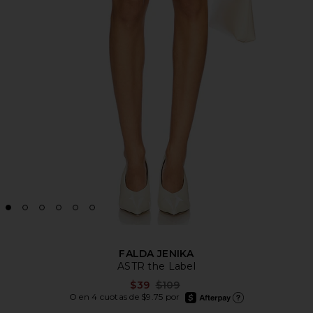
FALDA JENIKA
ASTR the Label
Previous price:
$39
$109
afterpay
O en 4 cuotas de $9.75 por
Más información de Afte