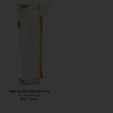
Favorite PANTALÓN DEPORTIVO
PANTALÓN DEPORTIVO
Aviator Nation
Previous price:
$157
$165