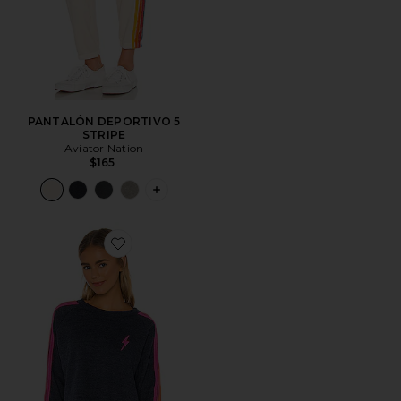
PANTALÓN DEPORTIVO 5
STRIPE
Aviator Nation
$165
PLUS ICON TO SEE MORE OPTIONS F
Favorite SUDADERA BOLT