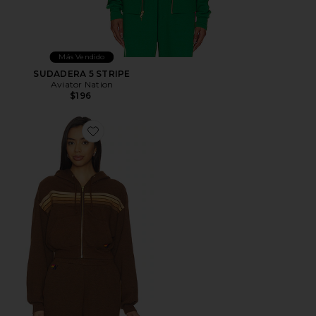
Más Vendido
SUDADERA 5 STRIPE
Aviator Nation
$196
Favorite SUDADERA