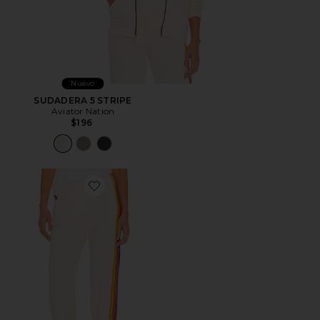
Nuevo
SUDADERA 5 STRIPE
Aviator Nation
$196
Favorite PANTALÓN DEPORTIVO 5 STRIPE