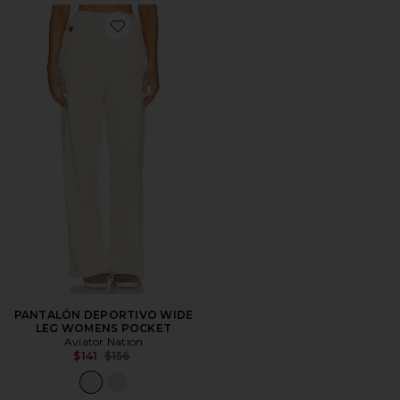
Favorite PANTALÓN DEPORTIVO WIDE LEG WOME
PANTALÓN DEPORTIVO WIDE
LEG WOMENS POCKET
Aviator Nation
Previous price:
$141
$156