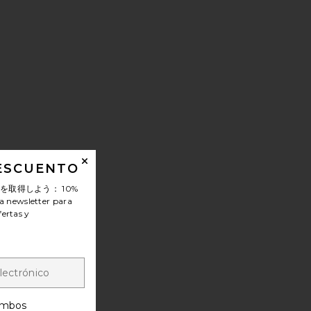
DESCUENTO
ンを取得しよう：
10%
a newsletter para
fertas y
mbos