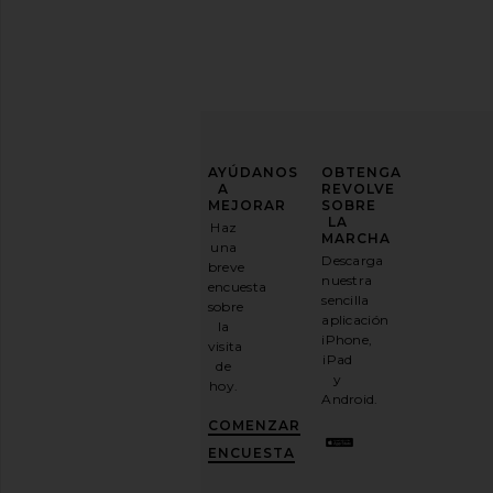
MEJORA
AYÚDANOS
OBTENGA
TU
A
REVOLVE
JUEGO
MEJORAR
SOBRE
DE
LA
Haz
MODA
MARCHA
una
Descarga
breve
Suscríbase
nuestra
encuesta
a
sencilla
sobre
nuestro
aplicación
la
boletín
iPhone,
visita
por
iPad
de
correo
y
hoy.
electrónico
Android.
y
CONSIGUE
COMENZAR
UN
10%
ENCUESTA
DESCUENTO
.
Es