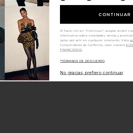
CONTINUAR
Al hacer clic en "Continuar", acepta recibir nu
informativo sobre novedades, ventas y promoc
optar por salir en cualquier momento. Vista
po
Consumidores de California, vean nuestra
AVI
FINANCIEROS.
*TÉRMINOS DE DESCUENTO
No gracias, prefiero continuar