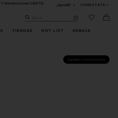
s Y Devoluciones GRATIS
¿Ayuda?
CONÉCTATE
Expandir Para Informac
Sitio de búsqueda
artículos fav
Buscar
Búsqueda visual
Ther
ES
TIENDAS
HOT LIST
REBAJA
Agregar a mis favoritos