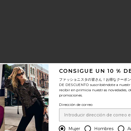
A AUXILIAR
voritoCOJÓN SANATI
CONSIGUE UN 10 % 
ファッショニスタの皆さん！お得なクーポ
DE DESCUENTO
suscribiéndote a nuestr
A TRIBUS
voritoVELAS AFILADAS LUX
recibir en primicia nuestras novedades, o
promociones.
Dirección de correo
Mujer
Hombres
A