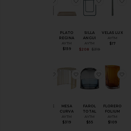
favoritoFELPUDO
favoritoPLATO REGINA
favoritoSILL
fa
FELPUDO
PLATO
SILLA
VELAS LUX
AYTM
REGINA
ANGUI
AYTM
AYTM
AYTM
$62
$17
$159
Sale price:
$208
$319
Previous price:
favoritoTABURETE CURVA
favoritoMESA CURVA
favoritoFAR
fa
TABURETE
MESA
FAROL
FLORERO
CURVA
CURVA
TOTAL
FOLIUM
AYTM
AYTM
AYTM
AYTM
$299
$319
$55
$109