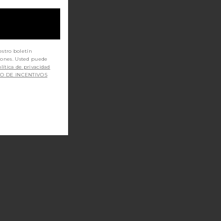
estro boletín
iones. Usted puede
lítica de privacidad
SO DE INCENTIVOS