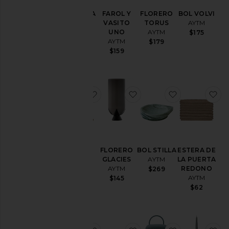
FAROL Y
FLORERO
BOL VOLVI
ALFOMBRA
VASITO
TORUS
AYTM
AYTM
UNO
AYTM
$175
$839
AYTM
$179
$159
favoritoCOJÓN FLORES
favoritoFLORERO GLAC
favoritoBOL 
f
COJÓN
FLORERO
BOL STILLA
ESTERA DE
FLORES
GLACIES
AYTM
LA PUERTA
AYTM
AYTM
REDONO
$269
AYTM
$145
$145
$62