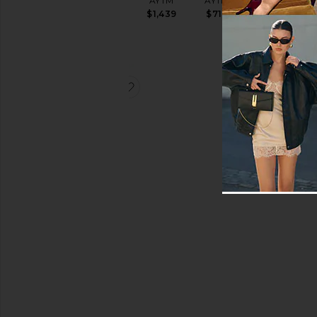
AYTM
AYTM
AYTM
LUX
AYTM
$1,439
$719
Sale price:
$44
$109
Previous price:
$17
favoritoVELAS AFILADAS LUX
VELAS
AFILADAS
LUX
AYTM
$17