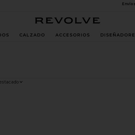
Envío
Revolve
DOS
CALZADO
ACCESORIOS
DISEÑADOR
rar por
trar
O UNO
RERO TORUS
voritoBOL VOLVI