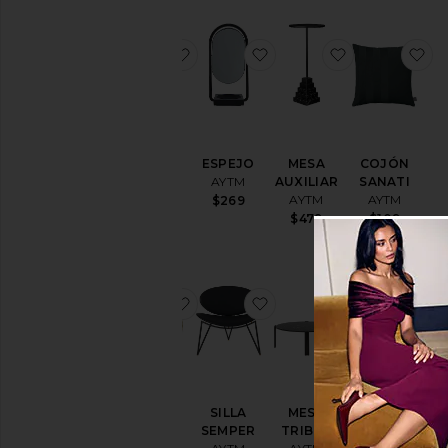
favoritoESPEJO
favoritoESPEJO
favoritoMES
fa
ESPEJO
ESPEJO
MESA
COJÓN
AYTM
AYTM
AUXILIAR
SANATI
AYTM
AYTM
$269
$269
$479
$109
favoritoGANCHO CONCHA
favoritoSILLA SEMPER
favoritoMES
fa
GANCHO
SILLA
MESA
VELAS
CONCHA
SEMPER
TRIBUS
AFILADAS