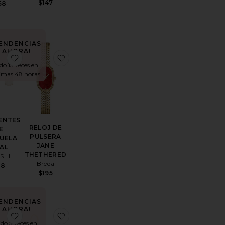
$147
58
TENDENCIAS
AHORA!
S SUN RAYS
itoCOLLAR PAVE
favoritoPENDIENTES DE TACHUELA OVAL
favoritoRELOJ DE PULSERA JANE THETH
do 15 veces en
timas 48 horas
ENTES
RELOJ DE
E
PULSERA
UELA
JANE
AL
THETHERED
SHI
Breda
88
$195
TENDENCIAS
AHORA!
EN
itoBRAZALETE
favoritoPENDIENTES DE ARO WIDE HINGED
favoritoPENDIENTES LARGOS OVAL
do 5 veces en