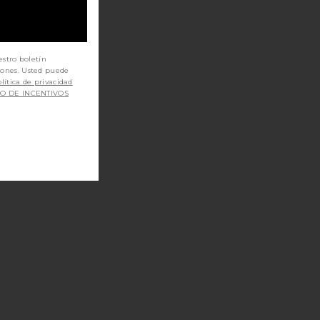
estro boletín
iones. Usted puede
lítica de privacidad
SO DE INCENTIVOS