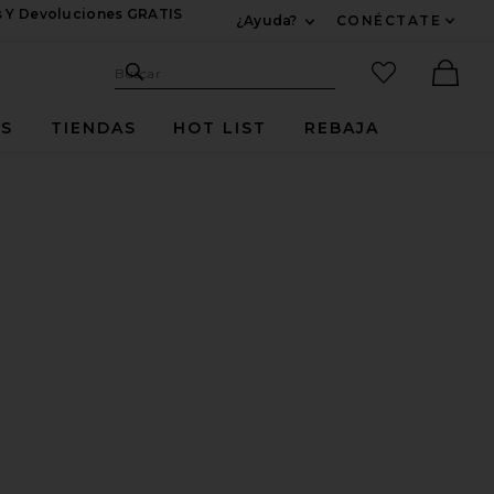
s Y Devoluciones GRATIS
¿Ayuda?
CONÉCTATE
Expandir Para Informac
Sitio de búsqueda
artículos fav
Buscar
Ther
ES
TIENDAS
HOT LIST
REBAJA