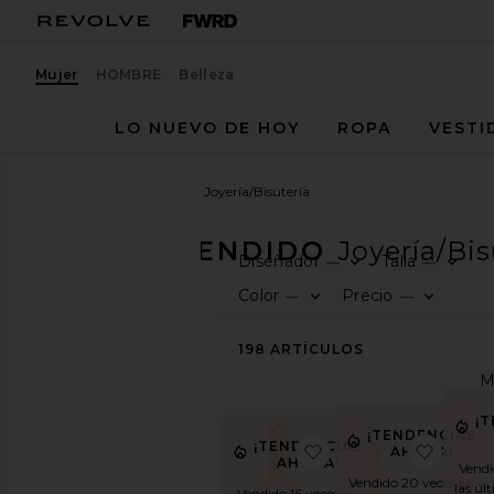
Mujer
HOMBRE
Belleza
LO NUEVO DE HOY
ROPA
VESTI
Mujer
Lo más vendido
Joyería/Bisutería
LO MÁS VENDIDO
Joyería/Bis
Diseñador
Talla
—
—
CATEGORÍA
Color
Precio
—
—
Ver
198
ARTÍCULOS
todo
Accesorios
Ropa
¡
deportiva
¡TENDENCIAS
¡TENDENCIAS
favoritoRELOJ PHE
favor
Bolsos
AHORA!
AHORA!
Vendi
Belleza
Vendido 20 veces en
las úl
Vendido 16 veces en