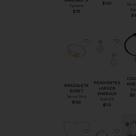
BRAZALETE
$142
By A
Epifene
Ed
$75
$
favoritoBRAZALETE
favor
COL
PENDIENTES
NOE
BRAZALETE
LARGOS
El
EGRET
EMERALD
$3
Jenny Bird
SHASHI
$150
$112
¡
favoritoCOLLAR C
favori
Vendi