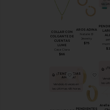
las úl
PENDI
AROS ADINA
LAR
COLLAR CON
Natalie B
AL
COLGANTE DE
Jewelry
pe
CUENTAS
$75
mom
LUME
$
Casa Clara
$66
¡
¡TENDENCIAS
favoritoCONJUNTO
favor
AHORA!
Vendi
las úl
Vendido 6 veces en
las últimas 48 horas
Arell
PENDIENTES
Ch