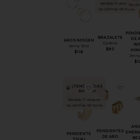
Vendido 9 veces en
las úl
las últimas 48 horas
PENDI
BRAZALETE
DE 
AROS IMOGEN
Epifene
WI
Jenny Bird
$80
HIN
$118
Jenny
$1
¡TENDENCIAS
favoritoPENDIENTE 
favor
AHORA!
Vendido 11 veces en
las últimas 48 horas
ANI
PENDIENTES
EMERA
PENDIENTE
DE ARO
BE
TSUKI