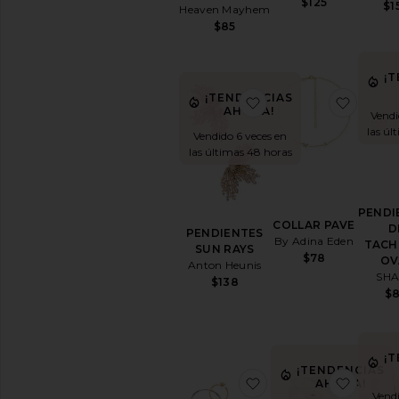
$125
$1
Heaven Mayhem
Faldas
$85
Jerséis
y
Punto
¡
Trajes
¡TENDENCIAS
favoritoPENDIENTE
favor
de
AHORA!
Vendi
baño
las úl
Vendido 6 veces en
y
las últimas 48 horas
ropa
playera
Tops
PENDI
COLLAR PAVE
D
PENDIENTES
By Adina Eden
TACH
SUN RAYS
$78
OV
Anton Heunis
SHA
$138
$
¡
¡TENDENCIAS
favoritoAROS IMOG
favor
AHORA!
Vendi