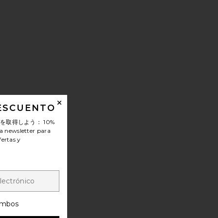
DESCUENTO
ンを取得しよう：
10%
a newsletter para
fertas y
mbos