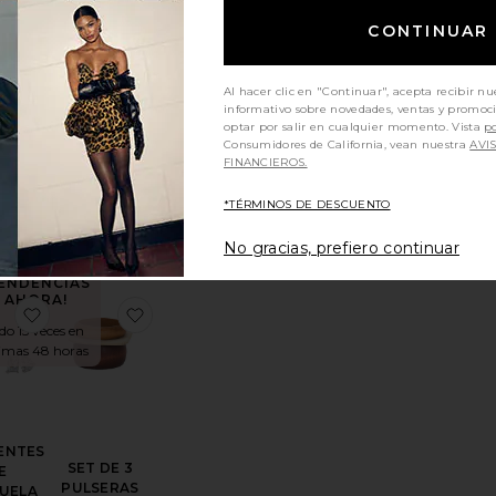
timas 48 horas
CONTINUAR
Al hacer clic en "Continuar", acepta recibir nu
informativo sobre novedades, ventas y promoc
LAR
optar por salir en cualquier momento. Vista
po
CONJUNTO
DIE
Consumidores de California, vean nuestra
AVI
DE ANILLOS
tit
FINANCIEROS.
Ettika
ents
$70
53
*TÉRMINOS DE DESCUENTO
No gracias, prefiero continuar
TENDENCIAS
AHORA!
 DE BRAZALETE
toRELOJ ISOBEL
favoritoPENDIENTES DE TACHUELA
favoritoSET DE 3 PULSERAS WOODEN
do 15 veces en
timas 48 horas
ENTES
SET DE 3
E
PULSERAS
UELA