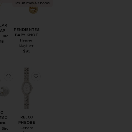
las últimas 48 horas
LAR
PENDIENTES
AP
BABY KNOT
 Bird
Heaven
38
Mayhem
$85
S MIXTOS BABY KNOT
toCOLLAR LARIAT
favoritoARO GRUESO DOUNE
favoritoRELOJ PHEOBE
RO
RELOJ
ESO
PHEOBE
UNE
Cendre
 Bird