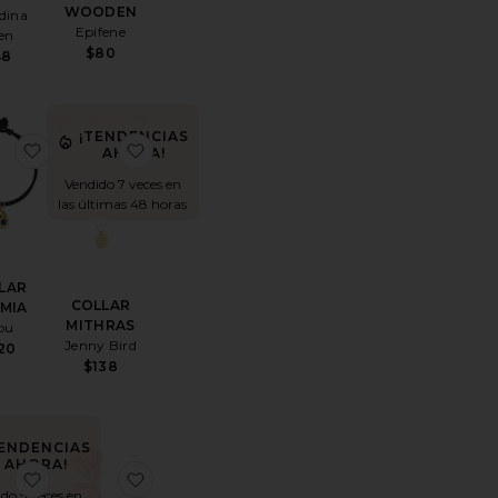
WOODEN
dina
Epifene
en
$80
48
¡TENDENCIAS
 EGRET
itoPENDIENTES LARGOS EMERALD
favoritoCOLLAR NOEMIA
favoritoCOLLAR MITHRAS
AHORA!
Vendido 7 veces en
las últimas 48 horas
LAR
COLLAR
MIA
MITHRAS
iou
Jenny Bird
20
$138
TENDENCIAS
AHORA!
ON COLGANTE DE CUENTAS LUME
toAROS ADINA
favoritoPENDIENTES LARGOS ALLIE
favoritoPENDIENTES VISTOSOS MONICA
do 5 veces en