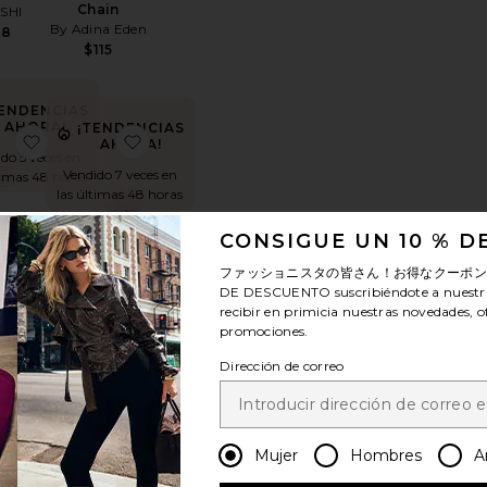
Chain
SHI
By Adina Eden
88
$115
TENDENCIAS
AHORA!
¡TENDENCIAS
ACK MINI
itoPENDIENTE MICRO KNOT
favoritoCONJUNTO DE ANILLOS LENNON
favoritoTACHUELA LARGE CAROLINE
AHORA!
do 5 veces en
Vendido 7 veces en
timas 48 horas
las últimas 48 horas
CONSIGUE UN 10 % 
ファッショニスタの皆さん！お得なクーポ
UNTO
DE DESCUENTO
suscribiéndote a nuestr
TACHUELA
ILLOS
recibir en primicia nuestras novedades, o
LARGE
NON
promociones.
CAROLINE
 Bird
SHASHI
28
Dirección de correo
$78
TENDENCIAS
AHORA!
Mujer
Hombres
A
IAT LILLIAN BURST
itoCOLLAR TERADA
favoritoCOLLAR GOLDIE
favoritoCONJUNTO DE ANILLOS
do 11 veces en