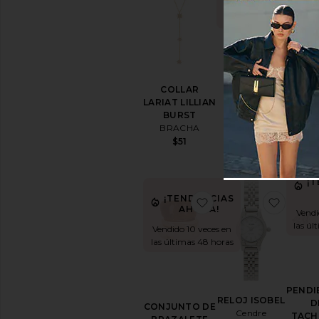
Vendido 8 veces en
las úl
las últimas 48 horas
COL
COLLAR
GOL
COLLAR
TERADA
pe
LARIAT LILLIAN
Casa Clara
mom
BURST
$72
$
BRACHA
$51
¡
¡TENDENCIAS
favoritoCONJUNTO
favori
AHORA!
Vendi
las úl
Vendido 10 veces en
las últimas 48 horas
PENDI
RELOJ ISOBEL
D
CONJUNTO DE
Cendre
TACH