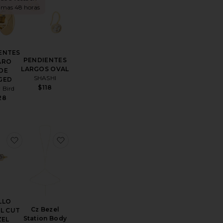
timas 48 horas
ENTES
PENDIENTES
ARO
LARGOS OVAL
DE
SHASHI
GED
$118
 Bird
28
TSUKI
itoPENDIENTES DE ARO MONROE
favoritoANILLO EMERAL CUT BEZEL
favoritoCz Bezel Station Body Chain
LLO
Cz Bezel
L CUT
Station Body
ZEL