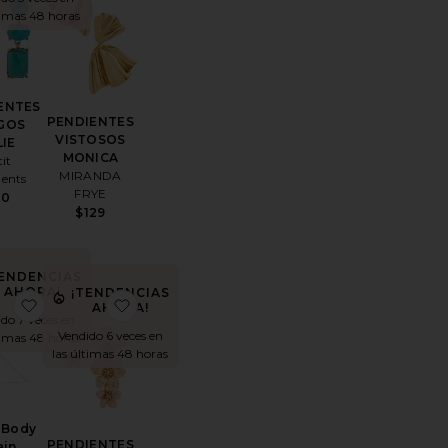
timas 48 horas
ENTES
PENDIENTES
GOS
VISTOSOS
LIE
MONICA
tit
MIRANDA
ents
FRYE
20
$129
TENDENCIAS
AHORA!
¡TENDENCIAS
 DE BRAZALETE MUSE
itoPENDIENTES DE ARO STAPLE
favoritoArelle Body Chain
favoritoPENDIENTES BOTANIQUE
AHORA!
do 7 veces en
Vendido 6 veces en
timas 48 horas
las últimas 48 horas
e Body
PENDIENTES
ain