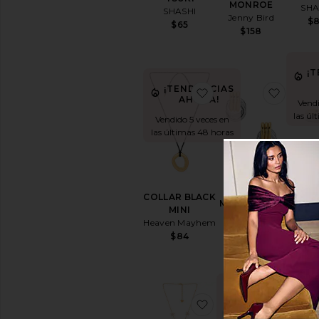
MONROE
SHA
SHASHI
Jenny Bird
$
$65
$158
¡
¡TENDENCIAS
favoritoCOLLAR BL
favor
AHORA!
Vendi
las úl
Vendido 5 veces en
las últimas 48 horas
CONJ
PENDIENTE
DE AN
COLLAR BLACK
MICRO KNOT
LEN
MINI
Heaven
Jenny
Heaven Mayhem
Mayhem
$1
$84
$65
¡
¡TENDENCIAS
favoritoCOLLAR LAR
favor
AHORA!
Vendi