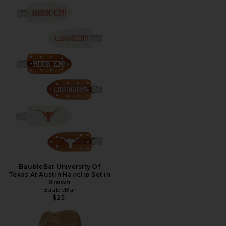
BaubleBar University Of
Texas At Austin Hairclip Set in
Brown
BaubleBar
$25