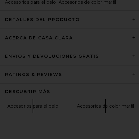
Accesorios para el pelo
Accesorios de color marfil
DETALLES DEL PRODUCTO
ACERCA DE CASA CLARA
Nikki Beach Camryn Fedora
Hat in White
Nikki Beach
$103
ENVÍOS Y DEVOLUCIONES GRATIS
RATINGS & REVIEWS
DESCUBRIR MÁS
Accesorios para el pelo
Accesorios de color marfil