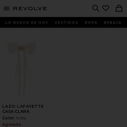
menu - shows more content
Revolve, Apparel & Fashion
Search
LO NUEVO DE HOY
VESTIDOS
ROPA
REBAJA
LAZO LAFAYETTE
CASA CLARA
Color:
Ivory
Agotado