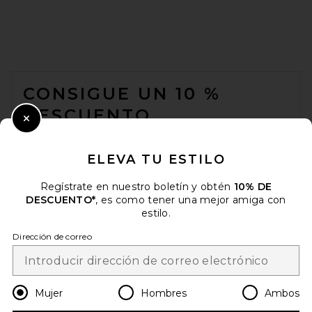
MANOKHI Short Leather
Gloves in Black
FOOTER
MANOKHI
Precio anterior:
$69
$155
CONSIGUE UN 10 %
DESCUENTO
Close Modal
Cuando se suscribe a nuestro boletín enviando su correo
electrónico. Puede retirarse en cualquier momento.
política de
ELEVA TU ESTILO
privacidad
Regístrate en nuestro boletín y obtén
10% DE
Email Address
DESCUENTO*
, es como tener una mejor amiga con
estilo.
Sign Up
Dirección de correo
es
USD
Change Country Regions Preferences
Mujer
Hombres
Ambos