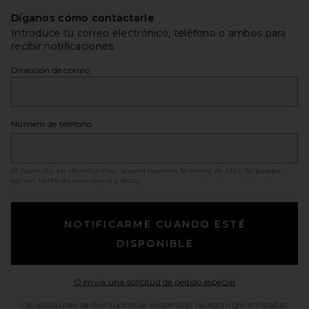
Díganos cómo contactarle
Introduce tu correo electrónico, teléfono o ambos para
recibir notificaciones.
Dirección de correo
Número de teléfono
Al hacer clic en «Notificarme», acepta nuestras
Términos de SMS
. Se pueden
aplicar tarifas de mensajería y datos.
NOTIFICARME CUANDO ESTÉ
DISPONIBLE
Opens in a moda
O envía una solicitud de pedido especial
Las solicitudes de devolución de existencias no están garantizadas.