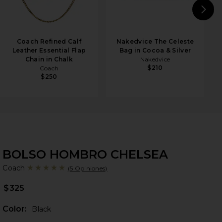
N
Coach Refined Calf
Nakedvice The Celeste
Leather Essential Flap
Bag in Cocoa & Silver
Chain in Chalk
Nakedvice
$210
Coach
$250
BOLSO HOMBRO CHELSEA
Co
bran
Coach
(5 Opiniones)
$325
Color:
Black