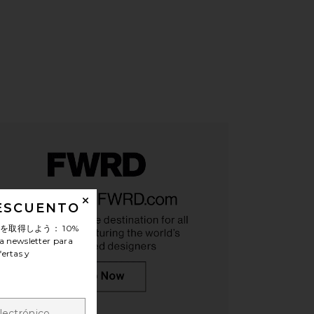
iew 2 of 4 BOLSO HOMBRO CHELSEA in Black
vie
HARE CHELSEA SHOULDER BAG 30 IN BLACK ON FAC
HARE CHELSEA SHOULDER BAG 30 IN BLACK ON TWI
HARE CHELSEA SHOULDER BAG 30 IN BLACK ON PIN
DESCUENTO
ンを取得しよう：
10%
a newsletter para
fertas y