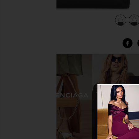
view 5 of 4 BOLSO HOMBRO CHELSEA in Black