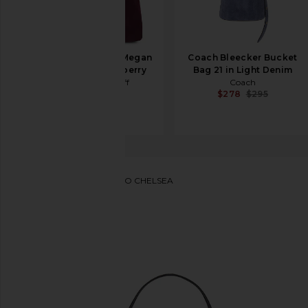
Rebecca Minkoff Megan
Coach Bleecker Bucket
Hobo Bag in Mulberry
Bag 21 in Light Denim
Rebecca Minkoff
Coach
$209
$278
$278
$295
Coach
BOLSO HOMBRO CHELSEA
favoritoCoach Chelsea Shoulder Bag 30 in Black