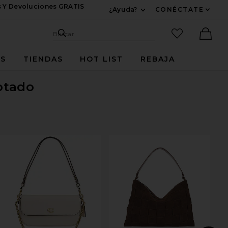
s Y Devoluciones GRATIS
¿Ayuda?
CONÉCTATE
Expandir Para Informac
Sitio de búsqueda
artículos fav
Buscar
Ther
ES
TIENDAS
HOT LIST
REBAJA
otado