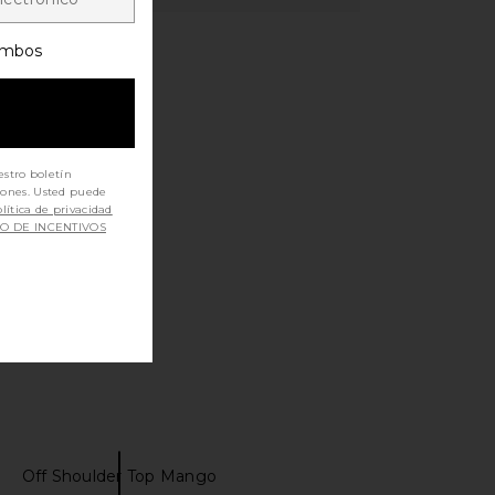
mbos
estro boletín
iones. Usted puede
lítica de privacidad
SO DE INCENTIVOS
Off Shoulder Top Mango