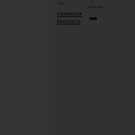
y
hoy.
electrónico
Android.
y
CONSIGUE
COMENZAR
UN
10%
ENCUESTA
DESCUENTO
.
Es
como
tener
una
mejor
amiga
con
estilo.
Puedes
cancelar
tu
suscripción
cuando
quieras.
Política
de
Privacidad
Dirección
de