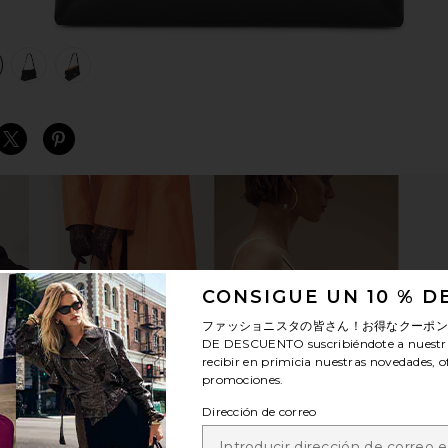
view 1 of 4 BOLSO HOMBRO CHELSEA in Black
v
S
S
S
CONSIGUE UN 10 % 
ファッショニスタの皆さん！お得なクーポ
DE DESCUENTO
suscribiéndote a nuestr
recibir en primicia nuestras novedades, o
promociones.
Dirección de correo