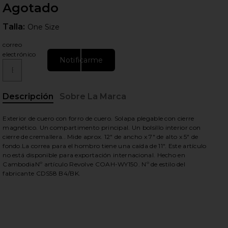
Agotado
Talla:
Talla:
One Size
correo
electrónico
Notificarme
ientes diapositivas
Descripción
Sobre La Marca
Exterior de cuero con forro de cuero. Solapa plegable con cierre
magnético. Un compartimento principal. Un bolsillo interior con
cierre de cremallera.. Mide aprox. 12" de ancho x 7" de alto x 5" de
fondo.La correa para el hombro tiene una caída de 11". Este artículo
no está disponible para exportación internacional. Hecho en
CambodiaNº artículo Revolve COAH-WY150. Nº de estilo del
fabricante CDS58 B4/BK.