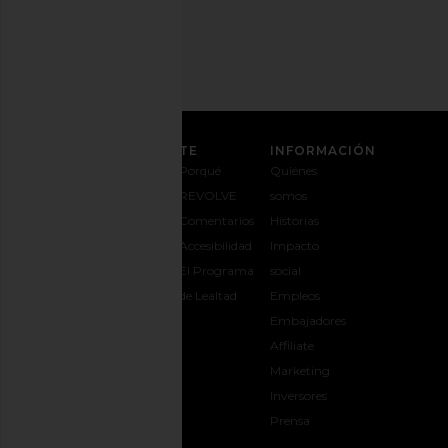
correo
REGÍSTRATE
ATENCIÓN AL CLIENTE
INFORMACIÓN
Contáctanos
Envíos y
Porqué
Quiénes
1-888-442-
entregas
REVOLVE
somos
5830
Cambios y
Comentarios
Historias
Opciones de
devoluciones
Accesibilidad
Impacto
pago
Guía de
El Programa
social
Preguntas
tallas
de Lealtad
Empleos
frecuentes
Regalar
Embajadores
Síguele la
REVOLVE
Affiliate
pista a tu
Marketing
pedido
Inversores
opens in a new window
Prensa