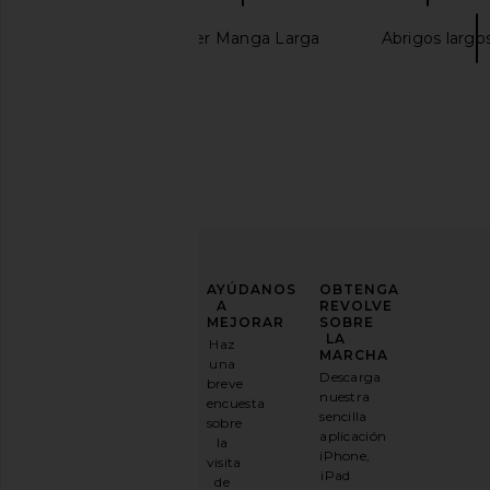
Blusa Off Shoulder Manga Larga
Abrigos largo
MEJORA
AYÚDANOS
OBTENGA
TU
A
REVOLVE
JUEGO
MEJORAR
SOBRE
DE
LA
Haz
MODA
MARCHA
una
Descarga
breve
Suscríbase
nuestra
encuesta
a
sencilla
sobre
nuestro
aplicación
la
boletín
iPhone,
visita
por
iPad
de
correo