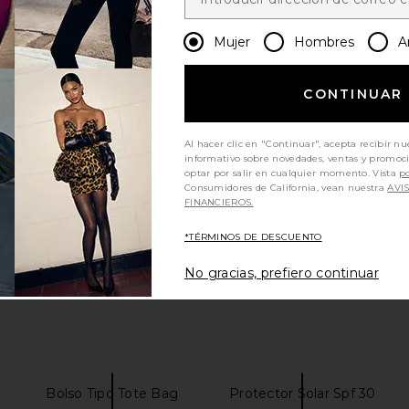
Mujer
Hombres
A
CONTINUAR
Al hacer clic en "Continuar", acepta recibir nu
informativo sobre novedades, ventas y promoc
optar por salir en cualquier momento. Vista
po
Consumidores de California, vean nuestra
AVI
FINANCIEROS.
*TÉRMINOS DE DESCUENTO
No gracias, prefiero continuar
Bolso Tipo Tote Bag
Protector Solar Spf 30