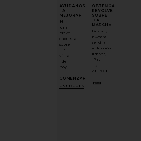
MEJORA
AYÚDANOS
OBTENGA
TU
A
REVOLVE
JUEGO
MEJORAR
SOBRE
DE
LA
Haz
MODA
MARCHA
una
Descarga
breve
Suscríbase
nuestra
encuesta
a
sencilla
sobre
nuestro
aplicación
la
boletín
iPhone,
visita
por
iPad
de
correo
y
hoy.
electrónico
Android.
y
CONSIGUE
COMENZAR
UN
10%
ENCUESTA
DESCUENTO
.
Es
como
tener
una
mejor
amiga
con
estilo.