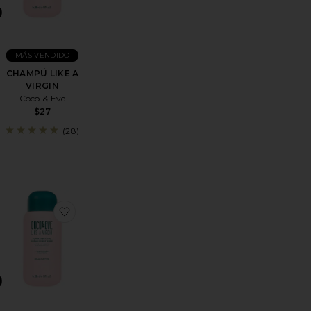
MÁS VENDIDO
CHAMPÚ LIKE A
VIRGIN
Coco & Eve
$27
(28)
UNNY HONEY BALI BRONZING FOAM
CARA DE CABELLO SWEET REPAIR
favoritoKIT DE BRONCEADO SUNNY HONEY
favoritoACONDICIONADOR LIKE A VIRGIN