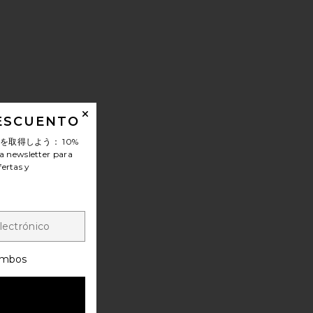
DESCUENTO
ンを取得しよう：
10%
a newsletter para
fertas y
mbos