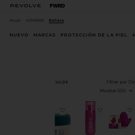
Mujer
HOMBRE
Belleza
NUEVO
MARCAS
PROTECCIÓN DE LA PIEL
Diseñadores
Coco & Eve
Coco & Eve
16
ARTÍCULOS
Ver
todo
Categoría
favoritoMASCARA DE CABELL
favoritoBRU
Baño y
cuerpo
Sets de