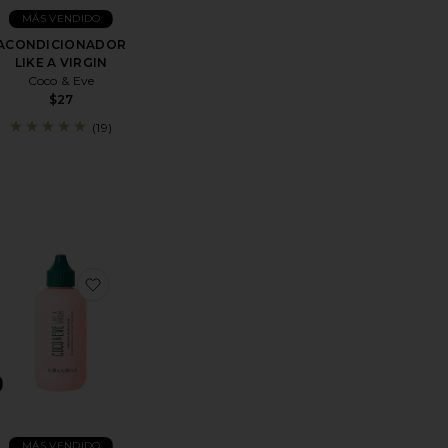
MÁS VENDIDO
ACONDICIONADOR
LIKE A VIRGIN
Coco & Eve
$27
(19)
N ENJUAGUE LIKE A VIRGIN HYDRATING & DETANGLING LEA
MPÚ BOND BUILDING
favoritoPINCEL SUNNY HONEY
favoritoTRATAMIENTO CAPILAR LIKE A VIRGIN
MÁS VENDIDO