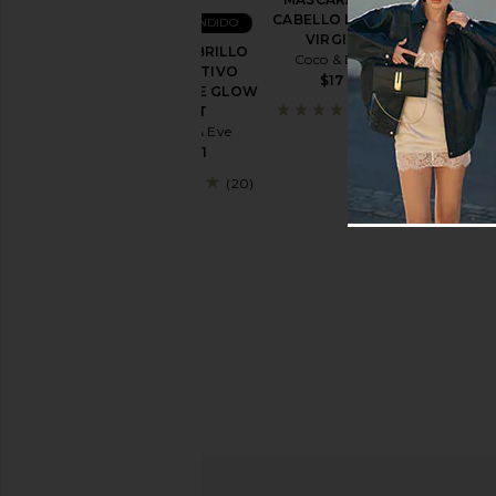
SWEET
CABELLO LIKE A
MÁS VENDIDO
REPAIR
VIRGIN
Coco & Eve
KIT DE BRILLO
Coco & Eve
$15
DEFINITIVO
$17
ULTIMATE GLOW
KIT
(8)
Coco & Eve
(3)
$41
(20)