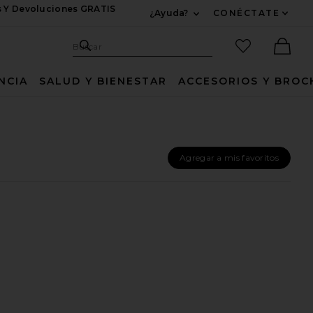
s Y Devoluciones GRATIS
¿Ayuda?
CONÉCTATE
Expandir Para Informac
Sitio de búsqueda
artículos fav
Buscar
Ther
NCIA
SALUD Y BIENESTAR
ACCESORIOS Y BROC
Agregar a mis favoritos