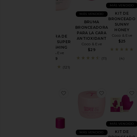
Regalos
MÁS VENDIDO
Cabello
KIT DE
MÁS VENDIDO
BRONCEADO
Cuidado
BRUMA
SUNNY
de la
BRONCEADORA
HONEY
piel
PARA LA CARA
Coco & Eve
MASCARA DE
ANTIOXIDANT
Utensilios
$25
CABELLO SUPER
Coco & Eve
y brochas
NOURISHING
$29
Coco & Eve
Viajes y
(11)
(4)
$39
conjuntos
(121)
Precio
favoritoAUTOBRONCEADOR S
favoritoMAS
MÁS VENDIDO
KIT DE
MÁS VENDIDO