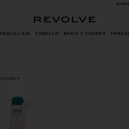
Envío
Revolve
MAQUILLAJE
CABELLO
BAÑO Y CUERPO
FRAGA
Filtrar por
Mostrar
O SUPER NOURISHING
MA BRONCEADORA PARA LA CARA ANTIOXIDANT
favoritoKIT DE BRONCEADO SUNNY HONEY
favoritoCHAMPÚ LIKE A VIRGIN