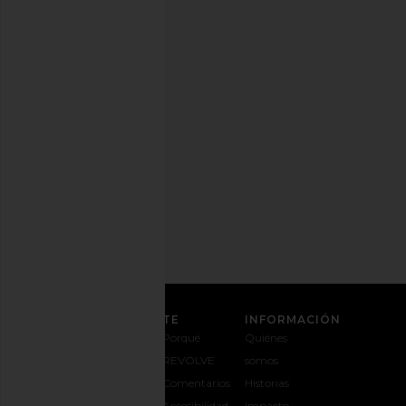
Puedes
cancelar
tu
suscripción
cuando
quieras.
Política
de
Privacidad
Dirección
de
correo
REGÍSTRATE
ATENCIÓN AL CLIENTE
INFORMACIÓN
Contáctanos
Envíos y
Porqué
Quiénes
1-888-442-
entregas
REVOLVE
somos
5830
Cambios y
Comentarios
Historias
Opciones de
devoluciones
Accesibilidad
Impacto