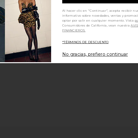
MÁS VENDIDO
CEPILLO DE PELO
Al hacer clic en "Continuar", acepta recibir nu
informativo sobre novedades, ventas y promoc
HAIR SHAMPOO
optar por salir en cualquier momento. Vista
po
Coco & Eve
Consumidores de California, vean nuestra
AVI
$10
FINANCIEROS.
(15)
*TÉRMINOS DE DESCUENTO
No gracias, prefiero continuar