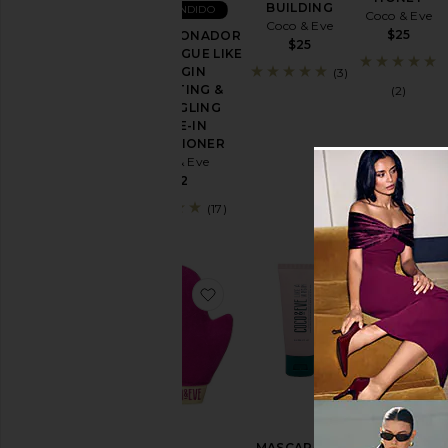
BUILDING
MÁS VENDIDO
Coco & Eve
Coco & Eve
$25
ACONDICIONADOR
$25
SIN ENJUAGUE LIKE
A VIRGIN
(3)
HYDRATING &
(2)
DETANGLING
LEAVE-IN
CONDITIONER
Coco & Eve
$22
(17)
favoritoKIT DE BRILLO DEFIN
favoritoMASC
MASCARA DE
CABELLO
MASCARA DE