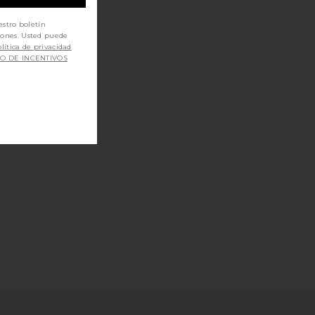
estro boletín
iones. Usted puede
lítica de privacidad
SO DE INCENTIVOS