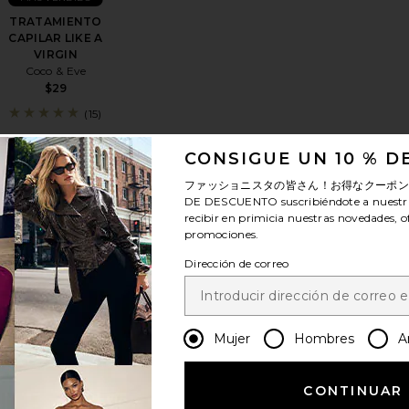
TRATAMIENTO
CAPILAR LIKE A
VIRGIN
Coco & Eve
$29
(15)
CONSIGUE UN 10 % 
ファッショニスタの皆さん！お得なクーポ
DE DESCUENTO
suscribiéndote a nuestr
recibir en primicia nuestras novedades, o
promociones.
Dirección de correo
ITIVO ULTIMATE GLOW KIT
ARA DE CABELLO LIKE A VIRGIN
favoritoMASCARA DE CABELLO SWEET REPAIR
favoritoCEPILLO DE PELO HAIR SHAMPOO
Mujer
Hombres
A
CONTINUAR