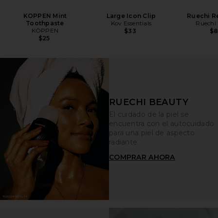
KOPPEN Mint
Large Icon Clip
Ruechi Re
Toothpaste
Kov Essentials
Ruechi
KÖPPEN
$33
$
$25
RUECHI BEAUTY
El cuidado de la piel se
encuentra con el autocuidado
para una piel de aspecto
radiante.
COMPRAR AHORA