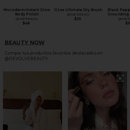
Microderm Instant Glow
G.tox Ultimate Dry Brush
Black Pepp
Body Polish
goop beauty
Grounding
goop beauty
goop 
$25
$48
$
BEAUTY NOW
Compra tus productos favoritos destacados en
@REVOLVEBEAUTY