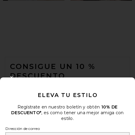
FOOTER
CONSIGUE UN 10 %
DESCUENTO
CLOSE MODAL
Cuando se suscribe a nuestro boletín enviando su correo
electrónico. Puede retirarse en cualquier momento.
política de
ELEVA TU ESTILO
privacidad
Regístrate en nuestro boletín y obtén
10% DE
Email Address
DESCUENTO*
, es como tener una mejor amiga con
estilo.
Sign Up
Dirección de correo