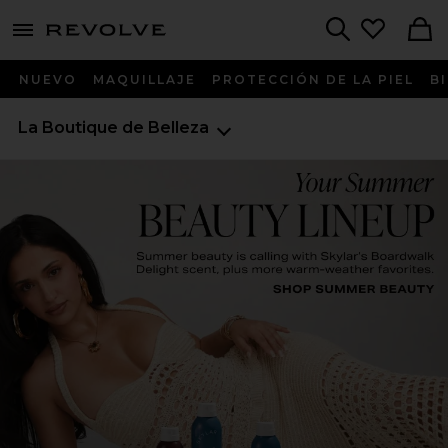
menu - shows more content
Revolve, Apparel & Fashion
Search
NUEVO
MAQUILLAJE
PROTECCIÓN DE LA PIEL
B
La Boutique de Belleza