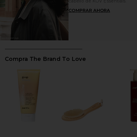
cabello de KŌV Essentials.
COMPRAR AHORA
Compra The Brand To Love