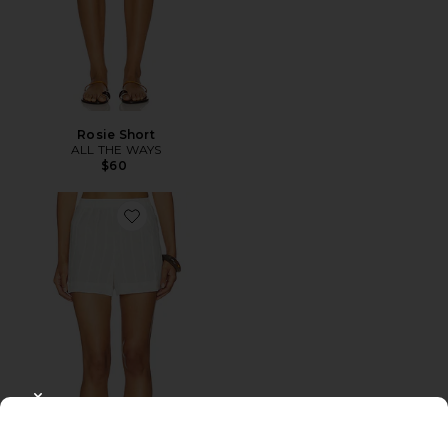
Rosie Short
ALL THE WAYS
$60
Favorite The Off Duty Shorts
CLOSE MODAL