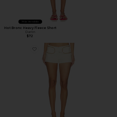
Más Vendido
Hot Bronc Heavy Fleece Short
Darlin
$72
Favorite x REVOLVE Soho Short