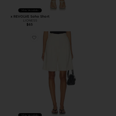
Más Vendido
x REVOLVE Soho Short
LIONESS
$65
Favorite Bryson Short
Más Vendido