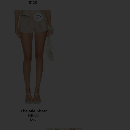
$120
Favorite The Mia Short
The Mia Short
NIIHAI
$92