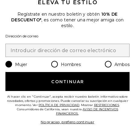
ELEVA TU ESTILO
Regístrate en nuestro boletín y obtén
10% DE
DESCUENTO*
, es como tener una mejor amiga con
estilo.
The Off Duty Shorts
Favorite Daughter
Dirección de correo
$128
Favorite Sutton Mini Shorts
Mujer
Hombres
Ambos
CONTINUAR
Al hacer clic en "Continuar", acepta recibir nuestro boletín informativo sobre
novedades, ofertas y promociones. Puede cancelar su suscripción en cualquier
momento. Ver
POLÍTICA DE PRIVACIDAD
. Mostrar
RESTRICCIONES
.
Consumidores de California, vean nuestra
AVISO DE INCENTIVOS
FINANCIEROS.
.
No gracias, prefiero continuar