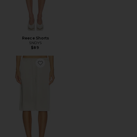
Reece Shorts
SNDYS
$89
Favorite Brice Shorts