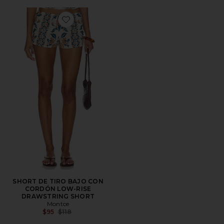
Favorite SHORT DE TIRO BAJO CON CORDÓN LOW
SHORT DE TIRO BAJO CON
CORDÓN LOW-RISE
DRAWSTRING SHORT
Montce
Previous price:
$95
$118