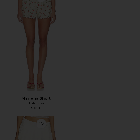
Favorite Marlena Short
Marlena Short
Tularosa
$150
Favorite FALDA-PANTALÓN REMINI LACE