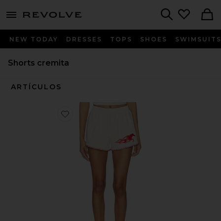
menu - shows more content
Revolve, Apparel & Fashion
Search
NEW TODAY
DRESSES
TOPS
SHOES
SWIMSUIT
Shorts cremita
ARTÍCULOS
Favorite Hot Bronc Heavy Fleece Short