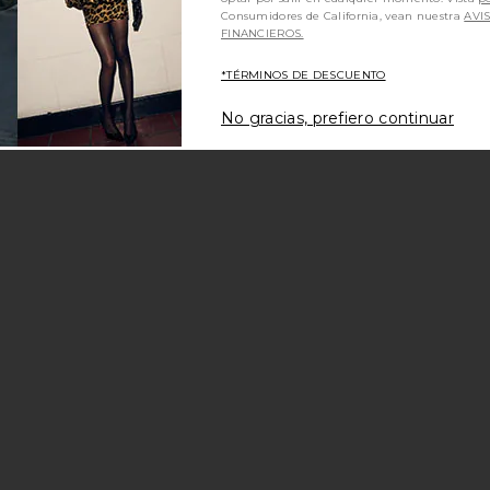
Consumidores de California, vean nuestra
AVI
FINANCIEROS.
*TÉRMINOS DE DESCUENTO
No gracias, prefiero continuar