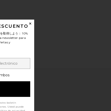
DESCUENTO
ンを取得しよう：
10%
a newsletter para
fertas y
mbos
estro boletín
iones. Usted puede
lítica de privacidad