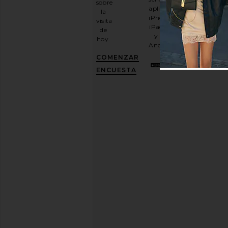
sobre
nuestro
aplicación
la
boletín
iPhone,
visita
por
iPad
de
correo
y
hoy.
electrónico
Android.
y
CONSIGUE
COMENZAR
UN
10%
ENCUESTA
DESCUENTO
.
Es
como
tener
una
mejor
amiga
con
estilo.
Puedes
cancelar
tu
suscripción
cuando
quieras.
Política
de