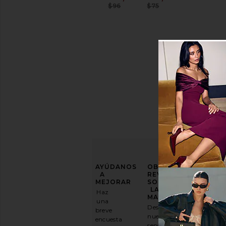
Previous price:
Previous price:
$96
$75
FINAL)
Previous price:
$96
MEJORA
AYÚDANOS
OBTENGA
TU
A
REVOLVE
JUEGO
MEJORAR
SOBRE
DE
LA
Haz
MODA
MARCHA
una
Descarga
breve
Suscríbase
nuestra
encuesta
a
sencilla