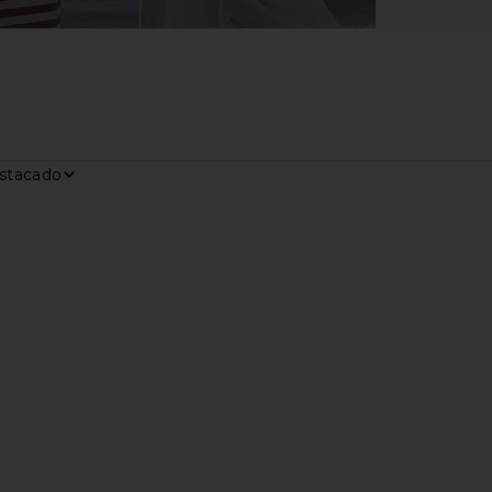
ar por
trar
ortie Shorts