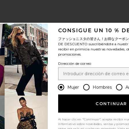
CONSIGUE UN 10 % 
ファッショニスタの皆さん！お得なクーポ
DE DESCUENTO
suscribiéndote a nuestr
recibir en primicia nuestras novedades, o
promociones.
Dirección de correo
Mujer
Hombres
A
CONTINUAR
Al hacer clic en "Continuar", acepta recibir nu
informativo sobre novedades, ventas y promoc
optar por salir en cualquier momento. Vista
po