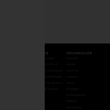
Privacidad
Dirección
de
correo
REGÍSTRATE
ATENCIÓN AL CLIENTE
INFORMACIÓN
Contáctanos
Envíos y
Porqué
Quiénes
1-888-442-
entregas
REVOLVE
somos
5830
Cambios y
Comentarios
Historias
Opciones de
devoluciones
Accesibilidad
Impacto
pago
Guía de
El Programa
social
Preguntas
tallas
de Lealtad
Empleos
frecuentes
Regalar
Embajadores
Síguele la
REVOLVE
Affiliate
pista a tu
Marketing