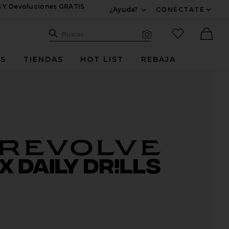
s Y Devoluciones GRATIS
¿Ayuda?
CONÉCTATE
Expandir Para Informac
Sitio de búsqueda
artículos fav
Buscar
Búsqueda visual
Ther
ES
TIENDAS
HOT LIST
REBAJA