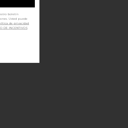
estro boletín
iones. Usted puede
lítica de privacidad
SO DE INCENTIVOS