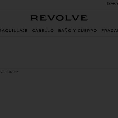
Envío
Revolve
MAQUILLAJE
CABELLO
BAÑO Y CUERPO
FRAGA
ar por
trar
E GLOW FACTOR
A CARA GLOWTOPIA
ARA CARA DEAD SEA DETOX MUD MASK
favoritoMÁSCARAS DE OJOS MATCHA