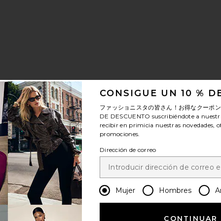
CONSIGUE UN 10 % 
ファッショニスタの皆さん！お得なクーポ
DE DESCUENTO
suscribiéndote a nuestr
recibir en primicia nuestras novedades, o
promociones.
Dirección de correo
Mujer
Hombres
A
CONTINUAR