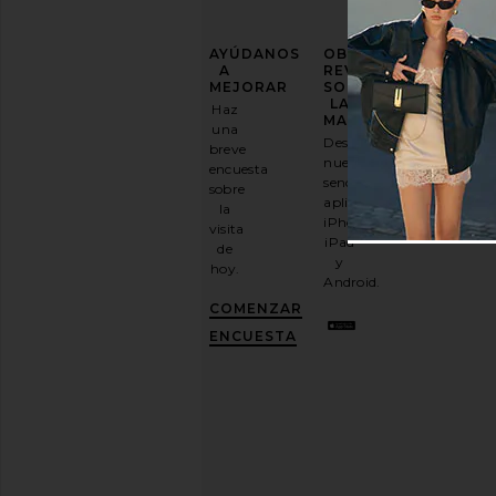
MEJORA
AYÚDANOS
OBTENGA
TU
A
REVOLVE
JUEGO
MEJORAR
SOBRE
DE
LA
Haz
MODA
MARCHA
una
Descarga
breve
Suscríbase
nuestra
encuesta
a
sencilla
sobre
nuestro
aplicación
la
boletín
iPhone,
visita
por
iPad
de
correo
y
hoy.
electrónico
Android.
y
CONSIGUE
COMENZAR
UN
10%
ENCUESTA
DESCUENTO
.
Es
como
tener
una
mejor
amiga
con