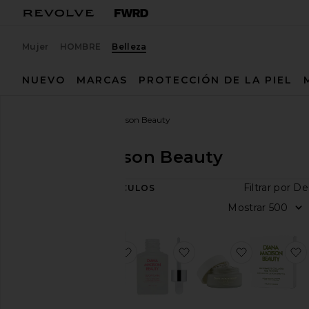
Mujer
HOMBRE
Belleza
NUEVO
MARCAS
PROTECCIÓN DE LA PIEL
Diseñadores
Diana Madison Beauty
Diana Madison Beauty
Filtr
6
ARTÍCULOS
Ver
Mos
todo
Categoría
favoritoMÁSCARAS DE FIBRA TH
favoritoACEITE DE L
favoritoC
Baño y
cuerpo
Sets de