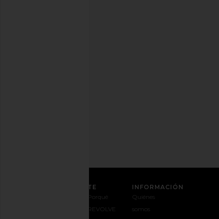
estilo.
Puedes
cancelar
tu
suscripción
cuando
quieras.
Política
de
Privacidad
Dirección
de
correo
REGÍSTRATE
ATENCIÓN AL CLIENTE
INFORMACIÓN
Contáctanos
Envíos y
Porqué
Quiénes
1-888-442-
entregas
REVOLVE
somos