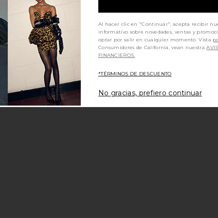
Al hacer clic en "Continuar", acepta recibir nu
informativo sobre novedades, ventas y promoc
optar por salir en cualquier momento. Vista
po
Consumidores de California, vean nuestra
AVI
FINANCIEROS.
*TÉRMINOS DE DESCUENTO
No gracias, prefiero continuar