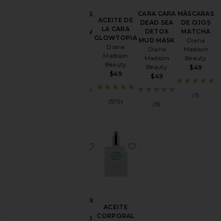
Regalos
CARA CARA
MÁSCARAS
MÁSCARAS
Cuidado
ACEITE DE
DEAD SEA
DE OJOS
DE FIBRA
LA CARA
de la
DETOX
MATCHA
THE GLOW
GLOWTOPIA
piel
MUD MASK
Diana
FACTOR
Diana
Diana
Madison
Diana
Viajes y
Madison
Madison
Beauty
Madison
conjuntos
Beauty
Beauty
Beauty
$49
$49
$49
$40
Precio
(1)
(579)
(5)
(7)
favoritoLIMPIADOR FACIAL CLE
favoritoACEITE COR
LIMPIADOR
ACEITE
FACIAL
CORPORAL
CLEANSED