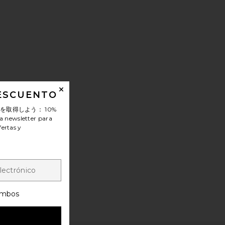
DESCUENTO
ンを取得しよう：
10%
a newsletter para
fertas y
mbos