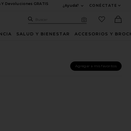
s Y Devoluciones GRATIS
¿Ayuda?
CONÉCTATE
Expandir Para Informac
Sitio de búsqueda
artículos fav
Buscar
Búsqueda visual
Ther
NCIA
SALUD Y BIENESTAR
ACCESORIOS Y BROC
Agregar a mis favoritos