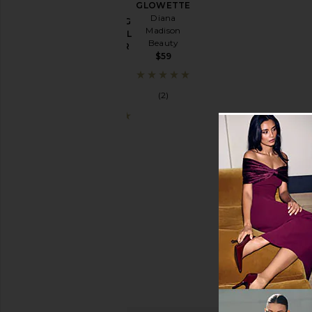
GLOWETTE
GINKGO
Diana
PURIFYING
Madison
GEL FACIAL
Beauty
CLEANSER
$59
Diana
Madison
Beauty
(2)
$49
(1)