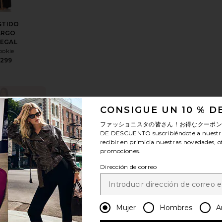
STIDO
ARGO
LEGAL
ookie
299
TENDENCIAS
ARGO TAYLOR
itoVESTIDO PHOEBE
favoritoVESTIDO ZURINA
AHORA!
CONSIGUE UN 10 % 
ido 6 veces en
ファッショニスタの皆さん！お得なクーポ
ltimas 48 horas
DE DESCUENTO
suscribiéndote a nuestr
recibir en primicia nuestras novedades, o
promociones.
Dirección de correo
STIDO
RINA
way The
abel
Mujer
Hombres
A
$159