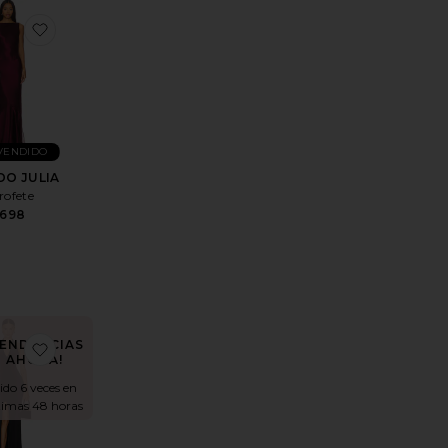
LARGO ANTONIA
itoVESTIDO DE SATÉN DRAPEADO
favoritoVESTIDO JULIA
VENDIDO
DO JULIA
rofete
698
TENDENCIAS
SIA
itoVESTIDO HALTER REMI
favoritoVESTIDO LARGO ILLEGAL
AHORA!
ido 6 veces en
ltimas 48 horas