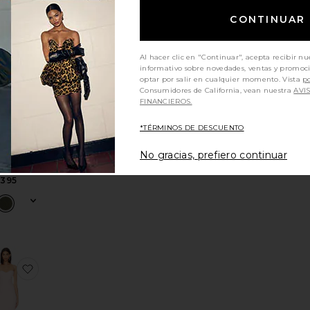
CONTINUAR
ORALYN
itoVESTIDO LARGO SECRET AGENT
favoritoVESTIDO
Al hacer clic en "Continuar", acepta recibir nu
informativo sobre novedades, ventas y promoc
optar por salir en cualquier momento. Vista
po
Consumidores de California, vean nuestra
AVI
FINANCIEROS.
*TÉRMINOS DE DESCUENTO
No gracias, prefiero continuar
STIDO
na Joy
395
ERONA
itoVESTIDO HERA
favoritoVESTIDO LARGO YASMIN