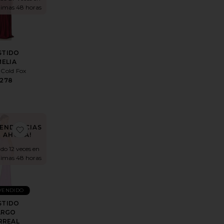
ltimas 48 horas
STIDO
ELIA
 Cold Fox
278
TENDENCIAS
ARGO CHERRI
itoVESTIDO DE FIESTA SIN TIRANTES
favoritoVESTIDO LARGO SURREAL
AHORA!
do 12 veces en
ltimas 48 horas
VENDIDO
STIDO
ARGO
RREAL