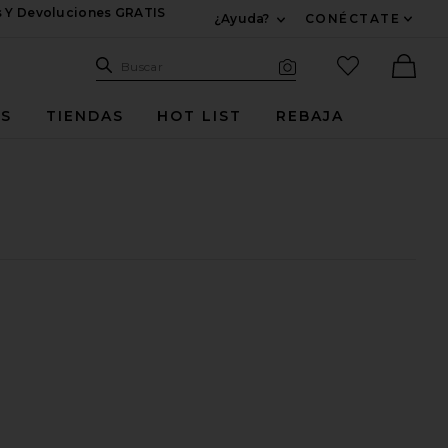
s Y Devoluciones GRATIS
¿Ayuda?
CONÉCTATE
Expandir Para Informac
Sitio de búsqueda
artículos fav
Buscar
Búsqueda visual
Ther
ES
TIENDAS
HOT LIST
REBAJA