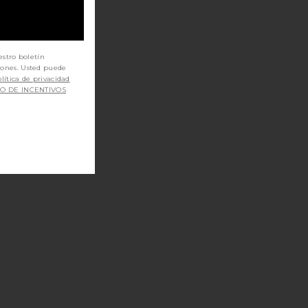
estro boletín
iones. Usted puede
lítica de privacidad
SO DE INCENTIVOS