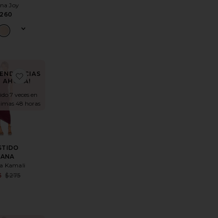
na Joy
260
TENDENCIAS
DO CAMILLE
itoVESTIDO LEO
favoritoVESTIDO DIANA
AHORA!
ido 7 veces en
ltimas 48 horas
STIDO
IANA
a Kamali
Sale price:
5
$275
Previous price: