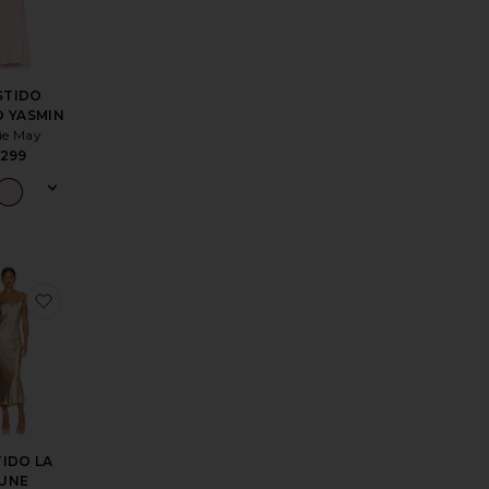
STIDO
 YASMIN
ie May
299
IDO MOON DANCE
itoVESTIDO CHIARA
favoritoVESTIDO LA LUNE
IDO LA
UNE