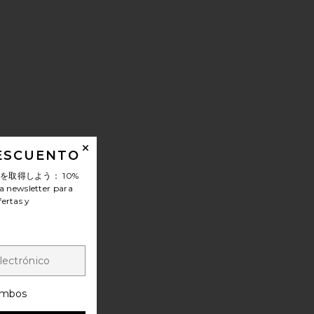
DESCUENTO
ンを取得しよう：
10%
a newsletter para
fertas y
mbos