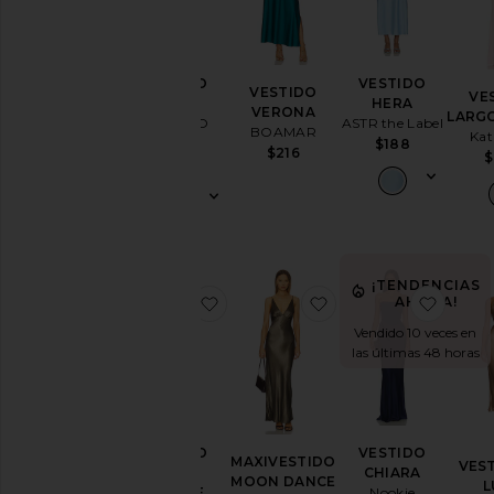
Blanco
Diseñadores
VESTIDO
VESTIDO
VESTIDO
VE
BECKY
HERA
VERONA
LARGO
MORE TO
ASTR the Label
BOAMAR
Talla
Kat
COME
$188
$216
$
$96
Precio
Color
¡TENDENCIAS
favoritoVESTIDO LARGO TURTLE
favoritoMAXIVEST
favor
AHORA!
Length
Vendido 10 veces en
las últimas 48 horas
Cut
Neckline
VESTIDO
VESTIDO
MAXIVESTIDO
VEST
LARGO
CHIARA
MOON DANCE
L
TURTLE
Nookie