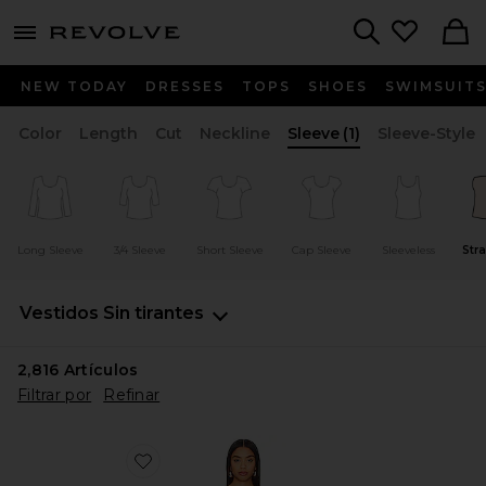
menu - shows more content
Revolve, Apparel & Fashion
Search
NEW TODAY
DRESSES
TOPS
SHOES
SWIMSUIT
Color
Length
Cut
Neckline
Sleeve
(1)
Sleeve-Style
Long Sleeve
3/4 Sleeve
Short Sleeve
Cap Sleeve
Sleeveless
Str
Vestidos
Sin tirantes
2,816
Artículos
Filtrar por
Refinar