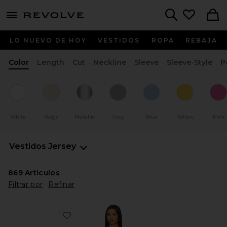
menu - shows more content
Revolve, Apparel & Fashion
Search
LO NUEVO DE HOY
VESTIDOS
ROPA
REBAJA
Color
Length
Cut
Neckline
Sleeve
Sleeve-Style
P
White
Beige
Metallic
Grey
Blue
Yellow
Pink
Vestidos
Jersey
869
Artículos
Filtrar por
Refinar