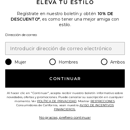
ELEVA TU ESTILO
Regístrate en nuestro boletín y obtén
10% DE
DESCUENTO*
, es como tener una mejor amiga con
estilo.
Dirección de correo
Mujer
Hombres
Ambos
CONTINUAR
Al hacer clic en "Continuar", acepta recibir nuestro boletín informativo sobre
novedades, ofertas y promociones. Puede cancelar su suscripción en cualquier
VESTIDO JOEY
momento. Ver
POLÍTICA DE PRIVACIDAD
. Mostrar
RESTRICCIONES
.
Lovers and Friends
Consumidores de California, vean nuestra
AVISO DE INCENTIVOS
$229
FINANCIEROS.
.
No gracias, prefiero continuar