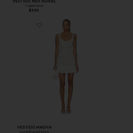
VESTIDO MIDI NURIEL
Capittana
$390
VESTIDO MADIYA
LoveShackFancy