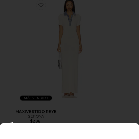
MÁS VENDIDO
MAXIVESTIDO REYE
SEROYA
$298
CLOSE MODAL