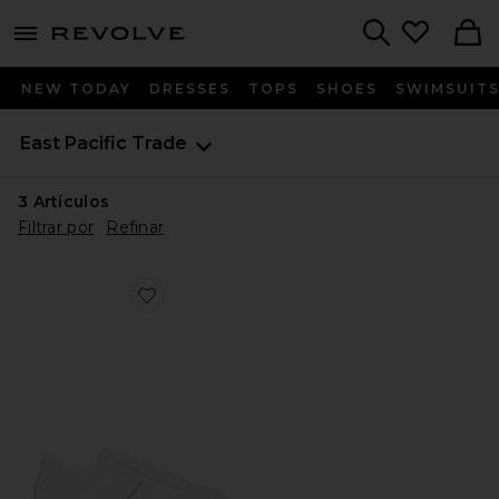
menu - shows more content
Revolve, Apparel & Fashion
Search
NEW TODAY
DRESSES
TOPS
SHOES
SWIMSUIT
East Pacific Trade
3
Artículos
Filtrar por
Refinar
Favorite ZAPATILLAS DEPORTIVAS SANTOS