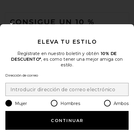
FOOTER
CONSIGUE UN 10 %
CLOSE MODAL
DESCUENTO
ELEVA TU ESTILO
Cuando se suscribe a nuestro boletín enviando su correo
electrónico. Puede retirarse en cualquier momento.
política de
privacidad
Regístrate en nuestro boletín y obtén
10% DE
DESCUENTO*
, es como tener una mejor amiga con
Email Address
estilo.
Dirección de correo
Sign Up
Mujer
Hombres
Ambos
es
USD
Change Country Regions Preferences
CONTINUAR
¡AYÚDANOS A MEJORAR!