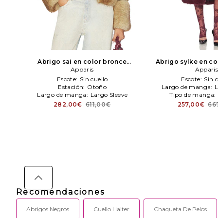
Abrigo sai en color bronce
Abrigo sylke en c
Apparis
Apparis
Appari
Appari
Escote:
Sin cuello
Escote:
Sin 
Estación:
Otoño
Largo de manga:
L
Largo de manga:
Largo Sleeve
Tipo de manga:
282,00€
611,00€
257,00€
66
Recomendaciones
Abrigos Negros
Cuello Halter
Chaqueta De Pelos