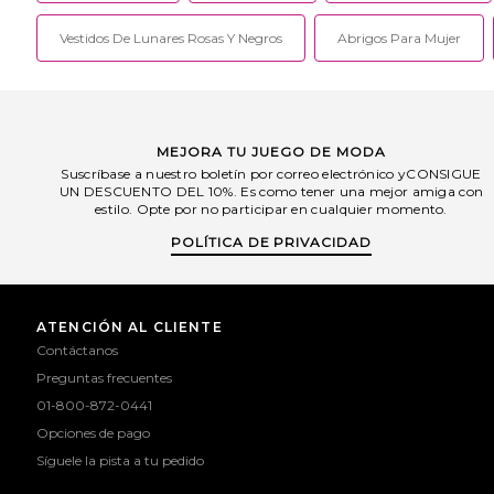
Vestidos De Lunares Rosas Y Negros
Abrigos Para Mujer
MEJORA TU JUEGO DE MODA
Suscríbase a nuestro boletín por correo electrónico yCONSIGUE
UN DESCUENTO DEL 10%. Es como tener una mejor amiga con
estilo. Opte por no participar en cualquier momento.
POLÍTICA DE PRIVACIDAD
ATENCIÓN AL CLIENTE
Contáctanos
Preguntas frecuentes
01-800-872-0441
Opciones de pago
Síguele la pista a tu pedido