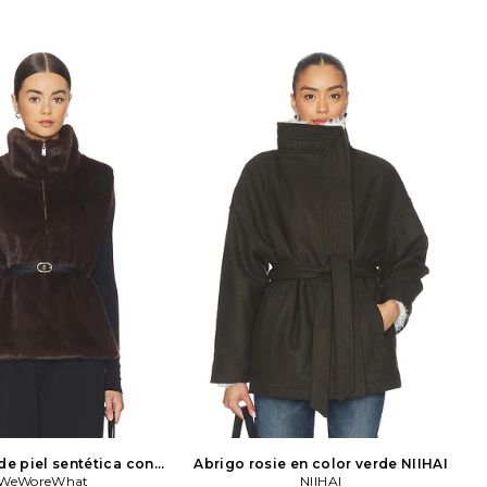
de piel sentética con
Abrigo rosie en color verde
NIIHAI
to en color Chocolate
WeWoreWhat
NIIHAI