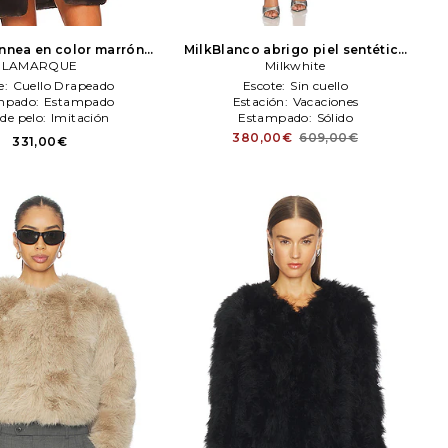
nnea en color marrón
MilkBlanco abrigo piel sentética
LAMARQUE
LAMARQUE
en color rosado
Milkwhite
Milkwhite
e:
Cuello Drapeado
Escote:
Sin cuello
mpado:
Estampado
Estación:
Vacaciones
 de pelo:
Imitación
Estampado:
Sólido
380,00€
609,00€
331,00€