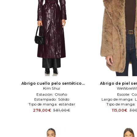
Abrigo cuello pelo sentético
Abrigo de piel se
bordeaux en color veno
Kim Shui
Kim Shui
cuello chal en c
WeWoreW
WeWoreW
Estación:
Otoño
Escote:
Co
Estampado:
Sólido
Largo de manga:
L
Tipo de manga:
estándar
Tipo de manga:
278,00€
581,00€
115,00€
30