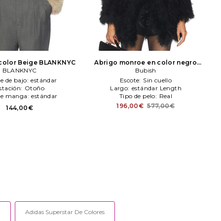
color Beige
BLANKNYC
Abrigo monroe en color negro
BLANKNYC
Bubish
Bubish
le de bajo:
estándar
Escote:
Sin cuello
stación:
Otoño
Largo:
estándar Length
de manga:
estándar
Tipo de pelo:
Real
196,00€
577,00€
144,00€
r
Adidas Superstar De Colores