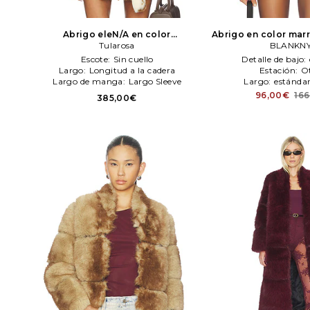
Abrigo eleN/A en color
Abrigo en color mar
Crema,Marrón
Tularosa
Tularosa
BLANKN
Escote:
Sin cuello
Detalle de bajo:
Largo:
Longitud a la cadera
Estación:
O
Largo de manga:
Largo Sleeve
Largo:
estánda
96,00€
16
385,00€