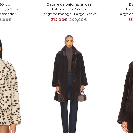
Sólido
Detalle de bajo:
estándar
E
argo Sleeve
Estampado:
Sólido
Est
estándar
Largo de manga:
Largo Sleeve
Largo d
6,00€
314,00€
440,00€
5