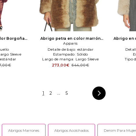
olor Borgoña
Abrigo petra en color marrón
Abrigo en 
s
s
Apparis
Apparis
cuello
Detalle de bajo:
estándar
Detal
argo Sleeve
Estampado:
Sólido
E
estándar
Largo de manga:
Largo Sleeve
Tipo 
7,00€
273,00€
644,00€
1
2
...
5
Abrigos Marrones
Abrigos Acolchados
Denim Para Muje