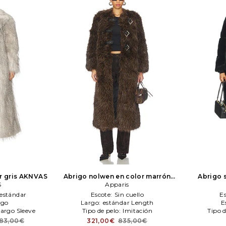
 gris
AKNVAS
Abrigo nolwen en color marrón
Abrigo 
S
Apparis
Apparis
estándar
Escote:
Sin cuello
E
rgo
Largo:
estándar Length
E
argo Sleeve
Tipo de pelo:
Imitación
Tipo 
783,00€
321,00€
835,00€