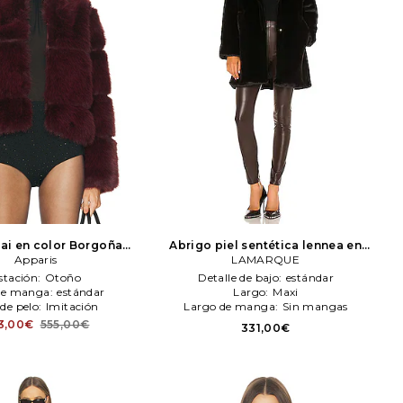
sai en color Borgoña
Abrigo piel sentética lennea en
Apparis
Apparis
color negro
LAMARQUE
LAMARQUE
stación:
Otoño
Detalle de bajo:
estándar
de manga:
estándar
Largo:
Maxi
 de pelo:
Imitación
Largo de manga:
Sin mangas
3,00€
555,00€
331,00€