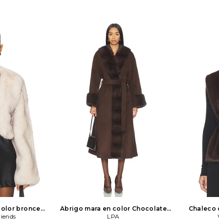
color bronce
Abrigo mara en color Chocolate
Chaleco 
riends
riends
LPA
LPA
cuello al