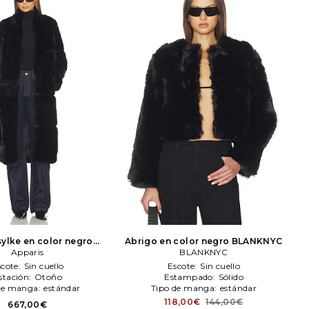
sylke en color negro
Abrigo en color negro
BLANKNYC
Apparis
Apparis
BLANKNYC
scote:
Sin cuello
Escote:
Sin cuello
stación:
Otoño
Estampado:
Sólido
de manga:
estándar
Tipo de manga:
estándar
118,00€
144,00€
667,00€