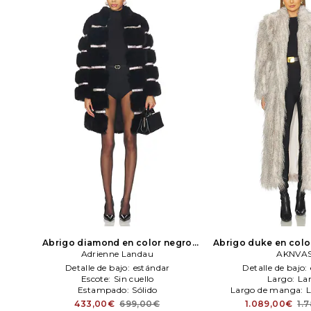
Abrigo diamond en color negro
Abrigo duke en color
Adrienne Landau
Adrienne Landau
AKNVA
Detalle de bajo:
estándar
Detalle de bajo:
Escote:
Sin cuello
Largo:
La
Estampado:
Sólido
Largo de manga:
L
433,00€
699,00€
1.089,00€
1.