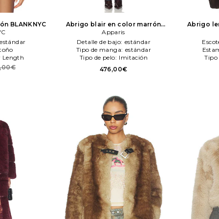
rón
BLANKNYC
Abrigo blair en color marrón
Abrigo le
YC
Apparis
Apparis
estándar
Detalle de bajo:
estándar
Escot
toño
Tipo de manga:
estándar
Esta
r Length
Tipo de pelo:
Imitación
Tipo
6,00€
476,00€