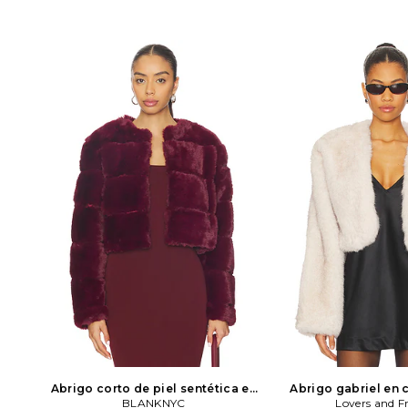
Abrigo corto de piel sentética en
Abrigo gabriel en 
color Borgoña
BLANKNYC
BLANKNYC
Lovers and F
Lovers and F