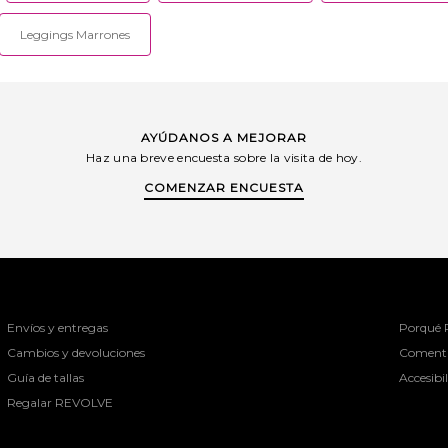
Leggings Marrones
AYÚDANOS A MEJORAR
Haz una breve encuesta sobre la visita de hoy.
COMENZAR ENCUESTA
Envíos y entregas
Porqué
Cambios y devoluciones
Comenta
Guía de tallas
Accesibi
Regalar REVOLVE