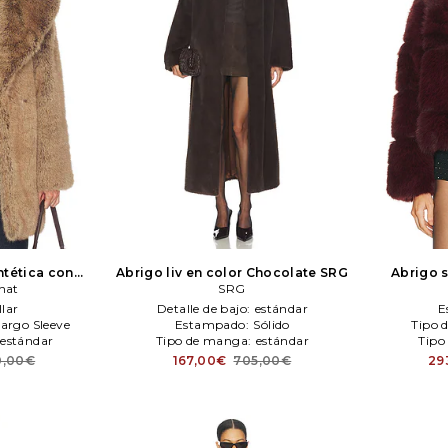
ntética con
Abrigo liv en color Chocolate
SRG
Abrigo 
olor marrón
hat
SRG
hat
llar
Detalle de bajo:
estándar
E
argo Sleeve
Estampado:
Sólido
Tipo 
estándar
Tipo de manga:
estándar
Tipo
0,00€
167,00€
705,00€
29