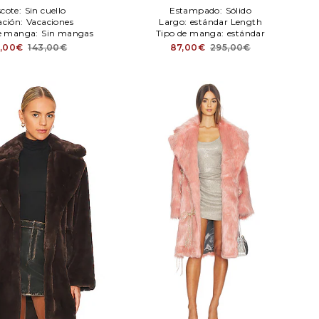
WeWoreWhat
scote:
Sin cuello
Estampado:
Sólido
ación:
Vacaciones
Largo:
estándar Length
e manga:
Sin mangas
Tipo de manga:
estándar
5,00€
143,00€
87,00€
295,00€