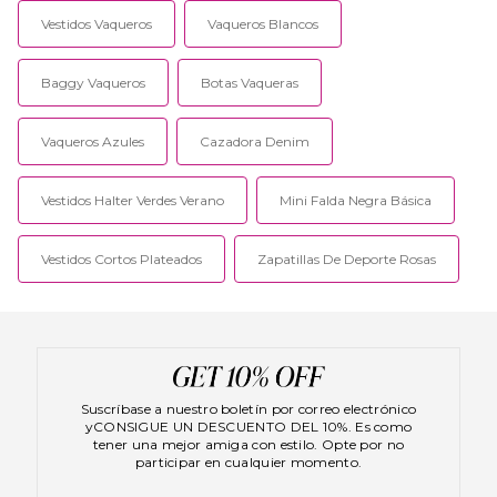
Vestidos Vaqueros
Vaqueros Blancos
Baggy Vaqueros
Botas Vaqueras
Vaqueros Azules
Cazadora Denim
Vestidos Halter Verdes Verano
Mini Falda Negra Básica
Vestidos Cortos Plateados
Zapatillas De Deporte Rosas
Suscríbase a nuestro boletín por correo electrónico
yCONSIGUE UN DESCUENTO DEL 10%. Es como
tener una mejor amiga con estilo. Opte por no
participar en cualquier momento.