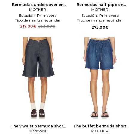
Bermudas undercover en
Bermudas half-pipe en
color azul
MOTHER
MOTHER
color azul
MOTHER
MOTHER
Estación:
Primavera
Estación:
Primavera
Tipo de manga:
estándar
Tipo de manga:
estándar
217,00€
253,00€
275,00€
The v waist bermuda short
The buffet bermuda short
en airy denim en color azul
Madewell
en color azul
MOTHER
MOTHER