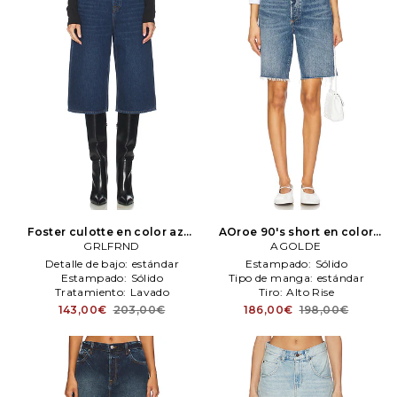
Foster culotte en color azul
AOroe 90's short en color
GRLFRND
GRLFRND
azul
AGOLDE
AGOLDE
Detalle de bajo:
estándar
Estampado:
Sólido
Estampado:
Sólido
Tipo de manga:
estándar
Tratamiento:
Lavado
Tiro:
Alto Rise
143,00€
203,00€
186,00€
198,00€