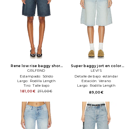
Rene low rise baggy short
Super baggy jort en color
en color Denim Oscuro
GRLFRND
azul
LEVI'S
LEVI'S
GRLFRND
Estampado:
Sólido
Detalle de bajo:
estándar
Largo:
Rodilla Length
Estación:
Verano
Tiro:
Talle bajo
Largo:
Rodilla Length
181,00€
211,00€
89,00€