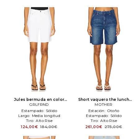
Jules bermuda en color
Short vaquero the lunch
blanco
GRLFRND
GRLFRND
money short fray en color
MOTHER
azul
MOTHER
Estampado:
Sólido
Estación:
Otoño
Largo:
Media longitud
Estampado:
Sólido
Tiro:
Alto Rise
Tiro:
Alto Rise
124,00€
184,00€
261,00€
275,00€