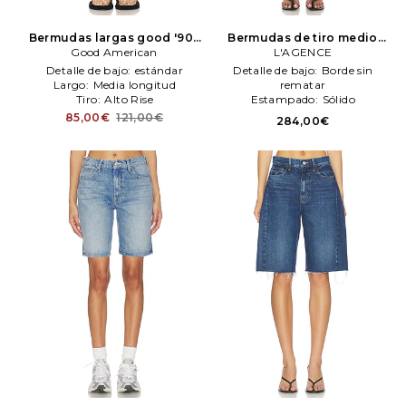
Bermudas largas good '90s
Bermudas de tiro medio
en color azul
Good American
Good
river en color azul
L'AGENCE
L'AGENCE
American
Detalle de bajo:
estándar
Detalle de bajo:
Borde sin
Largo:
Media longitud
rematar
Tiro:
Alto Rise
Estampado:
Sólido
Largo:
Rodilla Length
85,00€
121,00€
284,00€