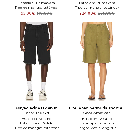
Madewell
Estación:
Primavera
Estación:
Primavera
Tipo de manga:
estándar
Tipo de manga:
estándar
95,00€
110,00€
224,00€
275,00€
Frayed edge 11 denim
Lite lenen bermuda short en
bermudas en color negro
Honor The Gift
color verde oliva
Good American
Good
Honor The Gift
American
Estación:
Verano
Estación:
Verano
Estampado:
Sólido
Estampado:
Sólido
Tipo de manga:
estándar
Largo:
Media longitud