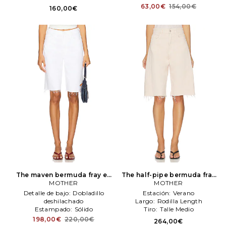
63,00€
154,00€
160,00€
The maven bermuda fray en
The half-pipe bermuda fray
color blanco
MOTHER
MOTHER
shorts en color durazno
MOTHER
MOTHER
Detalle de bajo:
Dobladillo
Estación:
Verano
deshilachado
Largo:
Rodilla Length
Estampado:
Sólido
Tiro:
Talle Medio
Tiro:
Alto Rise
198,00€
220,00€
264,00€