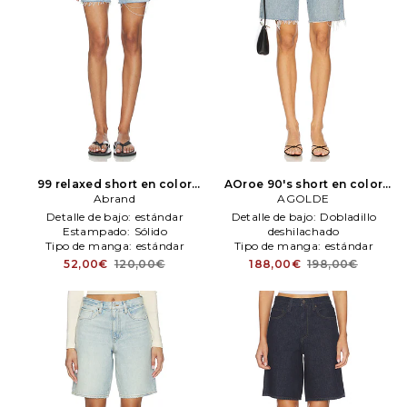
99 relaxed short en color
AOroe 90's short en color
azul
Abrand
Abrand
azul
AGOLDE
AGOLDE
Detalle de bajo:
estándar
Detalle de bajo:
Dobladillo
Estampado:
Sólido
deshilachado
Tipo de manga:
estándar
Tipo de manga:
estándar
Tiro:
Alto Rise
52,00€
120,00€
188,00€
198,00€