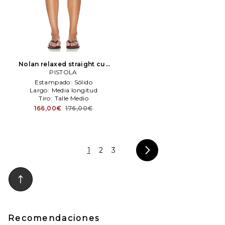
Nolan relaxed straight cut
off shorts en color azul
PISTOLA
PISTOLA
Estampado:
Sólido
Largo:
Media longitud
Tiro:
Talle Medio
166,00€
176,00€
1
2
3
Recomendaciones