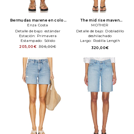
Bermudas marene en color
The mid rise maven
azul
Enza Costa
Enza Costa
bermuda fray shorts en
MOTHER
color azul
MOTHER
Detalle de bajo:
estándar
Detalle de bajo:
Dobladillo
Estación:
Primavera
deshilachado
Estampado:
Sólido
Largo:
Rodilla Length
Tipo de manga:
estándar
205,00€
306,00€
320,00€