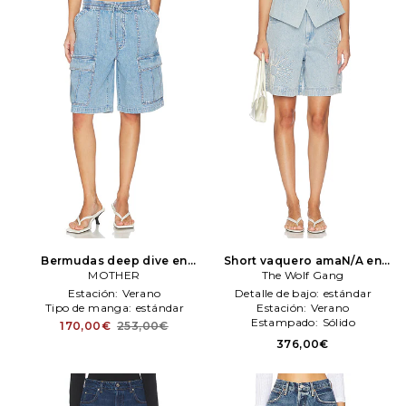
Bermudas deep dive en
Short vaquero amaN/A en
color azul
MOTHER
MOTHER
color azul
The Wolf Gang
The Wolf Gang
Estación:
Verano
Detalle de bajo:
estándar
Tipo de manga:
estándar
Estación:
Verano
Estampado:
Sólido
170,00€
253,00€
376,00€