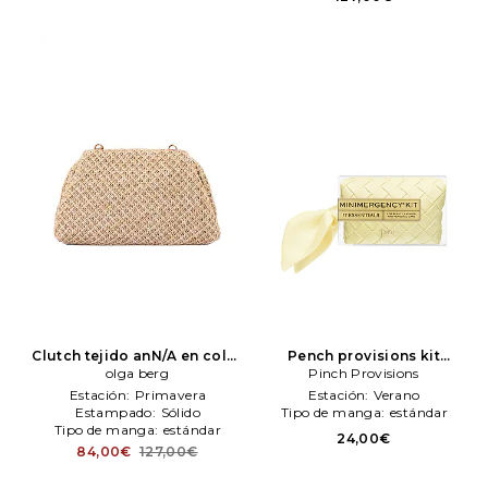
Clutch tejido anN/A en color
Pench provisions kit
Neutro
olga berg
olga berg
menimergency tejido woven
Pinch Provisions
menimergency kit en color
Estación:
Primavera
Estación:
Verano
amarillo
Pinch Provisions
Estampado:
Sólido
Tipo de manga:
estándar
Tipo de manga:
estándar
24,00€
84,00€
127,00€