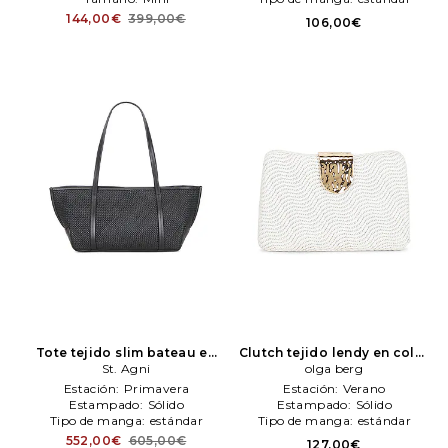
144,00€
399,00€
106,00€
Tote tejido slim bateau en
Clutch tejido lendy en color
color negro
St. Agni
St. Agni
blanco
olga berg
olga berg
Estación:
Primavera
Estación:
Verano
Estampado:
Sólido
Estampado:
Sólido
Tipo de manga:
estándar
Tipo de manga:
estándar
552,00€
605,00€
127,00€