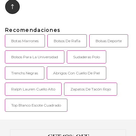
Recomendaciones
Botas Marrones
Bolsos De Rafia
Bolsas Deporte
Bolsos Para La Universidad
Sudaderas Polo
Trenchs Negras
Abrigos Con Cuello De Piel
Ralph Lauren Cuello Alto
Zapatos De Tacón Rojo
Top Blanco Escote Cuadrado