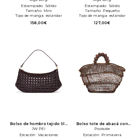
metálico
olga berg
Neutro
olga berg
Estampado:
Sólido
Estampado:
Sólido
Tamaño:
Mini
Tamaño:
Pequeño
Tipo de manga:
estándar
Tipo de manga:
estándar
158,00€
127,00€
Bolso de hombro tejido lily
Bolso tote de abacá con
en color marrón
JW PEI
JW PEI
tejido abierto the comporta
Poolside
en color Chocolate
Estación:
Vacaciones
Estación:
Primavera