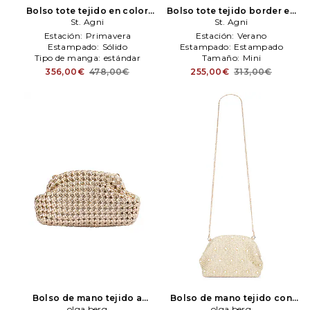
Bolso tote tejido en color
Bolso tote tejido border en
marrón
St. Agni
St. Agni
color Beige
St. Agni
St. Agni
Estación:
Primavera
Estación:
Verano
Estampado:
Sólido
Estampado:
Estampado
Tipo de manga:
estándar
Tamaño:
Mini
356,00€
478,00€
255,00€
313,00€
Bolso de mano tejido a
Bolso de mano tejido con
mano everly en color oro
olga berg
tachuelas kaia en color
olga berg