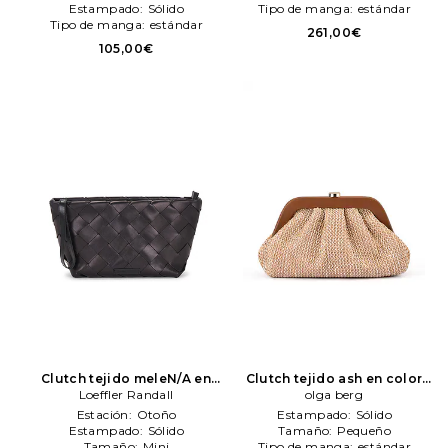
Poolside
Estampado:
Sólido
Tipo de manga:
estándar
Tipo de manga:
estándar
261,00€
105,00€
Clutch tejido meleN/A en
Clutch tejido ash en color
color negro
Loeffler Randall
Loeffler Randall
bronce
olga berg
olga berg
Estación:
Otoño
Estampado:
Sólido
Estampado:
Sólido
Tamaño:
Pequeño
Tamaño:
Mini
Tipo de manga:
estándar