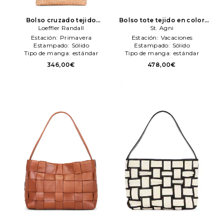
Bolso cruzado tejido
Bolso tote tejido en color
mallory en color bronce
Loeffler Randall
negro
St. Agni
St. Agni
Loeffler Randall
Estación:
Primavera
Estación:
Vacaciones
Estampado:
Sólido
Estampado:
Sólido
Tipo de manga:
estándar
Tipo de manga:
estándar
346,00€
478,00€