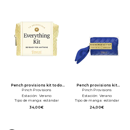
Pench provisions kit todo
Pench provisions kit
en uno tejido de pench
Pinch Provisions
menimergency tejido woven
Pinch Provisions
provisions pench provisions
menimergency kit en color
Estación:
Verano
Estación:
Verano
woven everytheng kit en
azul
Pinch Provisions
Tipo de manga:
estándar
Tipo de manga:
estándar
color amarillo
Pinch
34,00€
24,00€
Provisions