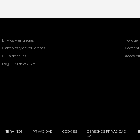
Envíos y entregas
Porqué
Cambios y devoluciones
Comenta
Guía de tallas
Accesibi
Regalar REVOLVE
TÉRMINOS
PRIVACIDAD
COOKIES
DERECHOS PRIVACIDAD
CA