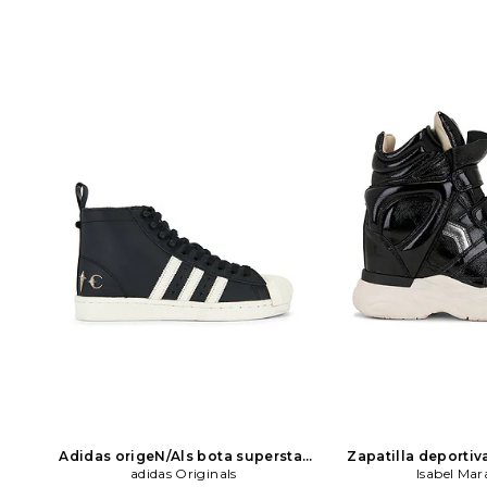
Adidas origeN/Als bota superstar
Zapatilla deportiv
luxe tc en color negro
adidas Originals
adidas
color negro
Isabel Mar
Isa