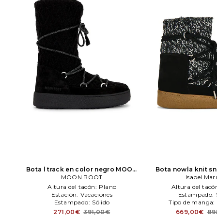
Bota l track en color negro
MOON
Bota nowla knit s
MOON BOOT
BOOT
negro
Isabel Mar
Isabel
Altura del tacón:
Plano
Altura del tacó
Estación:
Vacaciones
Estampado:
Estampado:
Sólido
Tipo de manga:
271,00€
391,00€
669,00€
89