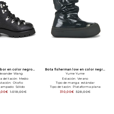
rbor en color negro
Bota fisherman low en color negro
exander Wang
lexander Wang
Yume Yume
Yume Yume
a del tacón:
Medio
Estación:
Verano
stación:
Otoño
Tipo de manga:
estándar
tampado:
Sólido
Tipo de tacón:
Plataforma plana
,00€
1.018,00€
310,00€
528,00€