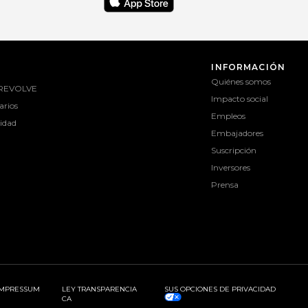
INFORMACIÓN
Quiénes somos
 REVOLVE
Impacto social
rios
Empleos
lidad
Embajadores
Suscripción
Inversores
Prensa
IMPRESSUM
LEY TRANSPARENCIA
SUS OPCIONES DE PRIVACIDAD
CA