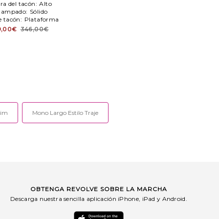
ra del tacón:
Alto
tampado:
Sólido
e tacón:
Plataforma
9,00€
346,00€
nim
Mono Largo Estilo Traje
OBTENGA REVOLVE SOBRE LA MARCHA
Descarga nuestra sencilla aplicación iPhone, iPad y Android.