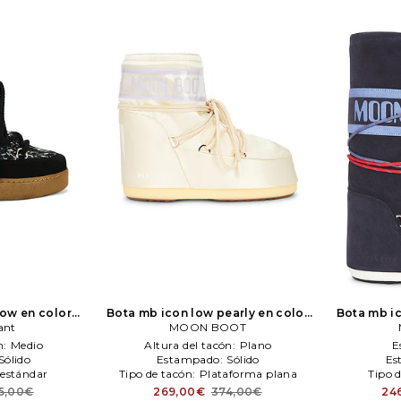
now en color
Bota mb icon low pearly en color
Bota mb ic
ant
 Marant
Marfil
MOON BOOT
MOON BOOT
mar
n:
Medio
Altura del tacón:
Plano
E
Sólido
Estampado:
Sólido
Es
estándar
Tipo de tacón:
Plataforma plana
Tipo 
5,00€
269,00€
374,00€
24