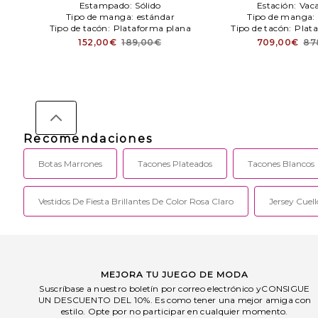
Originals
Estampado:
Sólido
Estación:
Vac
Tipo de manga:
estándar
Tipo de manga:
Tipo de tacón:
Plataforma plana
Tipo de tacón:
Plat
152,00€
189,00€
709,00€
87
Recomendaciones
Botas Marrones
Tacones Plateados
Tacones Blancos
Vestidos De Fiesta Brillantes De Color Rosa Claro
Jersey Cuell
MEJORA TU JUEGO DE MODA
Suscríbase a nuestro boletín por correo electrónico yCONSIGUE
UN DESCUENTO DEL 10%. Es como tener una mejor amiga con
estilo. Opte por no participar en cualquier momento.