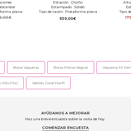
aciones
Estación:
Otoño
Altu
estándar
Estampado:
Sólido
Es
aforma plana
Tipo de tacón:
Plataforma plana
Tipo d
8,00€
17
939,00€
Botas Vaqueras
Botas Planas Negras
Vaqueros Fit De
o Alto Fino
Vestido Corsé Marfil
AYÚDANOS A MEJORAR
Haz una breve encuesta sobre la visita de hoy.
COMENZAR ENCUESTA