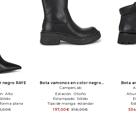
r negro
RAYE
Bota vamonos en color negro
Bota a
CamperLab
CamperLab
Al
A
ón:
Alto
Estación:
Otoño
Altur
Sólido
Estampado:
Sólido
E
aforma plana
Tipo de manga:
estándar
Es
1,00€
197,00€
518,00€
534