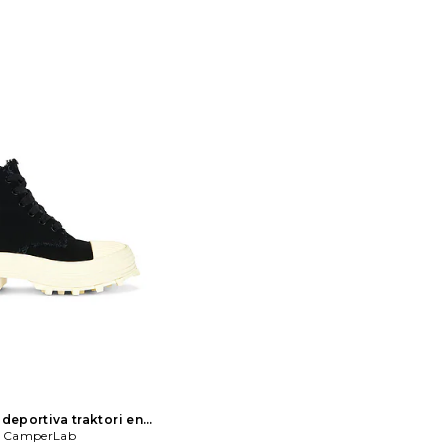
 deportiva traktori en
 negro
CamperLab
CamperLab