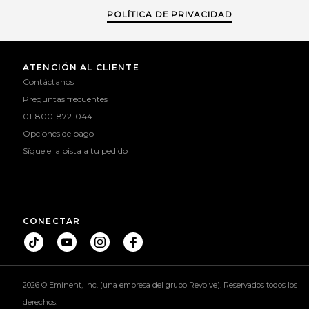
POLÍTICA DE PRIVACIDAD
ATENCIÓN AL CLIENTE
Contáctanos
Preguntas frecuentes
01-800-872-0441
Opciones de pago
Síguele la pista a tu pedido
CONECTAR
2026 © Eminent, Inc. (una empresa del grupo Revolve). Reservados todos los
derechos.