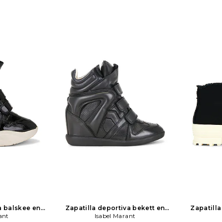
a balskee en
Zapatilla deportiva bekett en
Zapatilla
ant
bel Marant
color negro
Isabel Marant
Isabel Marant
color