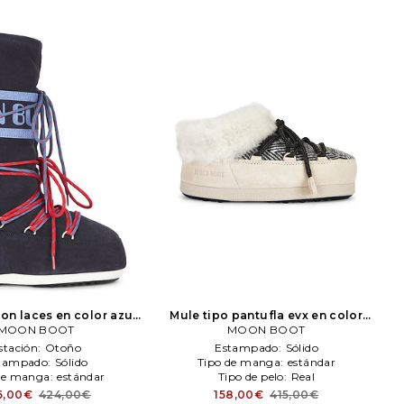
on laces en color azul
Mule tipo pantufla evx en color
eno
MOON BOOT
MOON BOOT
negro, blanco
MOON BOOT
MOON BOOT
stación:
Otoño
Estampado:
Sólido
tampado:
Sólido
Tipo de manga:
estándar
de manga:
estándar
Tipo de pelo:
Real
6,00€
424,00€
158,00€
415,00€