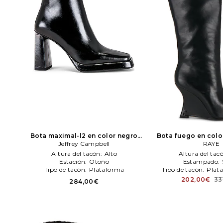
Bota maximal-l2 en color negro
Bota fuego en colo
Jeffrey Campbell
Jeffrey Campbell
RAYE
Altura del tacón:
Alto
Altura del tac
Estación:
Otoño
Estampado:
Tipo de tacón:
Plataforma
Tipo de tacón:
Plat
202,00€
33
284,00€