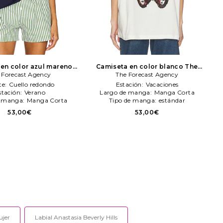
en color azul mareno
Camiseta en color blanco
The
Forecast Agency
 Forecast Agency
The Forecast Agency
Forecast Agency
te:
Cuello redondo
Estación:
Vacaciones
stación:
Verano
Largo de manga:
Manga Corta
e manga:
Manga Corta
Tipo de manga:
estándar
53,00€
53,00€
ujer
Labial Anastasia Beverly Hills