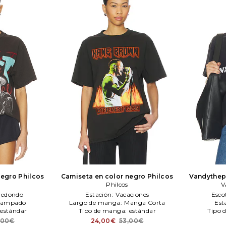
negro
Philcos
Camiseta en color negro
Philcos
Vandythep
Philcos
negr
V
 redondo
Estación:
Vacaciones
Esco
tampado
Largo de manga:
Manga Corta
Est
estándar
Tipo de manga:
estándar
Tipo 
,00€
24,00€
53,00€