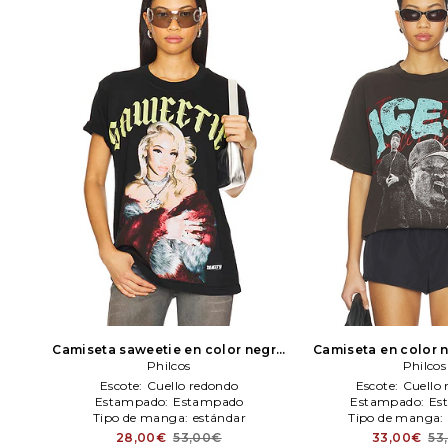
Camiseta saweetie en color negro
Camiseta en color 
Philcos
Philcos
Philcos
Escote:
Cuello redondo
Escote:
Cuello
Estampado:
Estampado
Estampado:
Es
Tipo de manga:
estándar
Tipo de manga:
28,00€
53,00€
33,00€
53