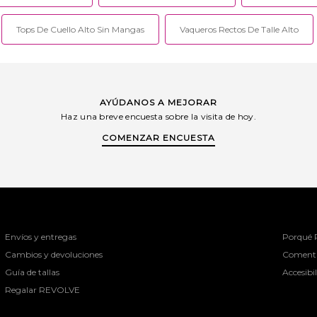
Tops De Cuello Alto Sin Mangas
Vaqueros Rectos De Talle Alto
AYÚDANOS A MEJORAR
Haz una breve encuesta sobre la visita de hoy.
COMENZAR ENCUESTA
Envíos y entregas
Porqué
Cambios y devoluciones
Comenta
Guía de tallas
Accesibi
Regalar REVOLVE