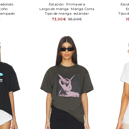
 redondo
Estación:
Primavera
Esco
toño
Largo de manga:
Manga Corta
E
tampado
Tipo de manga:
estándar
Tipo 
73,00€
95,00€
1
€