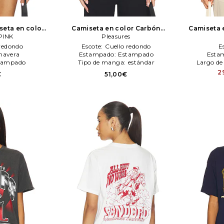
eta en color
Camiseta en color Carbón
Camiseta 
PINK
HEPINK
Pleasures
Pleasures
 redondo
Escote:
Cuello redondo
E
mavera
Estampado:
Estampado
Esta
tampado
Tipo de manga:
estándar
Largo d
2
€
51,00€