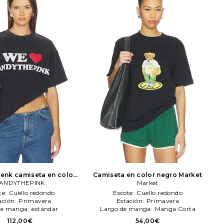
enk camiseta en color
Camiseta en color negro
Market
o
ANDYTHEPINK
VANDYTHEPINK
Market
te:
Cuello redondo
Escote:
Cuello redondo
ación:
Primavera
Estación:
Primavera
de manga:
estándar
Largo de manga:
Manga Corta
112,00€
54,00€