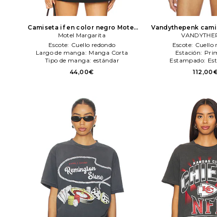
Camiseta if en color negro
Motel
Vandythepenk camis
Motel Margarita
Margarita
negro
VANDYTHE
VANDYT
Escote:
Cuello redondo
Escote:
Cuello
Largo de manga:
Manga Corta
Estación:
Pri
Tipo de manga:
estándar
Estampado:
Es
44,00€
112,00