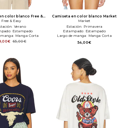
en color blanco
Free &
Camiseta en color blanco
Market
Free & Easy
Easy
Market
stación:
Verano
Estación:
Primavera
mpado:
Estampado
Estampado:
Estampado
e manga:
Manga Corta
Largo de manga:
Manga Corta
9,00€
65,00€
54,00€