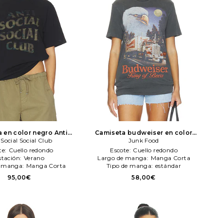
 en color negro
Anti
Camiseta budweiser en color
 Social Social Club
ial Social Club
negro
Junk Food
Junk Food
te:
Cuello redondo
Escote:
Cuello redondo
stación:
Verano
Largo de manga:
Manga Corta
e manga:
Manga Corta
Tipo de manga:
estándar
95,00€
58,00€