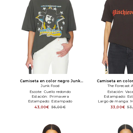
Camiseta en color negro
Junk
Camiseta en colo
Junk Food
Food
The Forecast 
Forecast A
Escote:
Cuello redondo
Estación:
Vac
Estación:
Primavera
Estampado:
Es
Estampado:
Estampado
Largo de manga:
M
43,00€
56,00€
33,00€
53