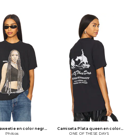
aweetie en color negro
Camiseta Plata queen en color
Philcos
Philcos
negro
ONE OF THESE DAYS
ONE OF THESE DAYS