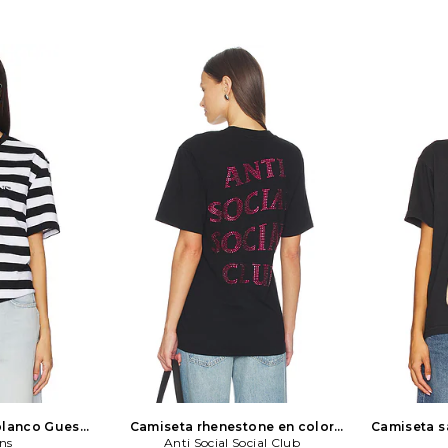
blanco
Guess
Camiseta rhenestone en color
Camiseta s
ns
negro
Anti Social Social Club
Anti Social Social Club