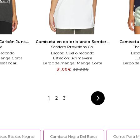
 Carbón
Junk
Camiseta en color blanco
Sendero
Camiseta 
od
Sendero Provisions Co.
Provisions Co.
The 
The
 redondo
Escote:
Cuello redondo
Esco
anga Corta
Estación:
Primavera
E
estándar
Largo de manga:
Manga Corta
Largo d
31,00€
39,00€
€
1
2
3
tas Básicas Negras
Camiseta Negra Del Barca
Gorros Para M