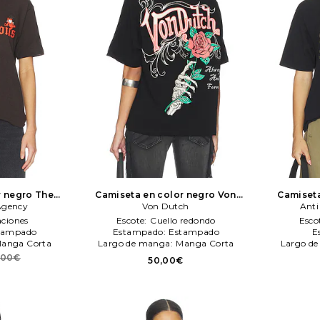
r negro
The
Camiseta en color negro
Von
Camiseta
Agency
gency
Von Dutch
Dutch
Anti
Soc
aciones
Escote:
Cuello redondo
Esco
tampado
Estampado:
Estampado
E
anga Corta
Largo de manga:
Manga Corta
Largo d
,00€
50,00€