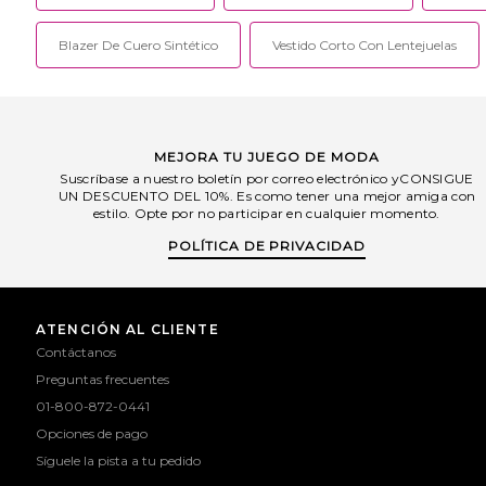
Blazer De Cuero Sintético
Vestido Corto Con Lentejuelas
MEJORA TU JUEGO DE MODA
Suscríbase a nuestro boletín por correo electrónico yCONSIGUE
UN DESCUENTO DEL 10%. Es como tener una mejor amiga con
estilo. Opte por no participar en cualquier momento.
POLÍTICA DE PRIVACIDAD
ATENCIÓN AL CLIENTE
Contáctanos
Preguntas frecuentes
01-800-872-0441
Opciones de pago
Síguele la pista a tu pedido