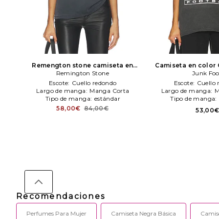
Remengton stone camiseta en
Camiseta en color
color azul mareno
Remington Stone
Remington
Junk Fo
Food
Stone
Escote:
Cuello redondo
Escote:
Cuello
Largo de manga:
Manga Corta
Largo de manga:
M
Tipo de manga:
estándar
Tipo de manga:
58,00€
84,00€
53,00
Recomendaciones
Perfumes Para Mujer
Camiseta Negra Básica
Camise