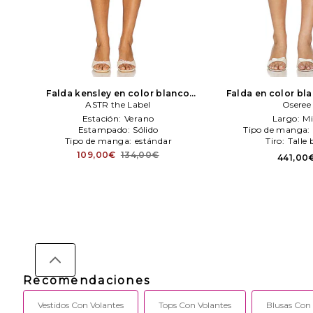
Falda kensley en color blanco
Falda en color bl
ASTR the Label
ASTR the Label
Oseree
Estación:
Verano
Largo:
Mi
Estampado:
Sólido
Tipo de manga:
Tipo de manga:
estándar
Tiro:
Talle 
109,00€
134,00€
441,00
Recomendaciones
Vestidos Con Volantes
Tops Con Volantes
Blusas Con 