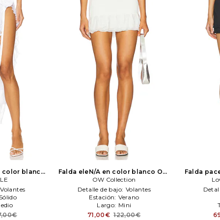
n color blanco
Falda eleN/A en color blanco
OW
Falda pace
LE
LE
OW Collection
Collection
Lov
Lo
Volantes
Detalle de bajo:
Volantes
Detal
Sólido
Estación:
Verano
Medio
Largo:
Mini
7,00€
71,00€
122,00€
6