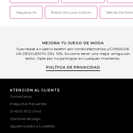
Vaqueros Xs
Bolsos De Louis Vuitton
Vestido De Noch
MEJORA TU JUEGO DE MODA
Suscríbase a nuestro boletín por correo electrónico yCONSIGUE
UN DESCUENTO DEL 10%. Es como tener una mejor amiga con
estilo. Opte por no participar en cualquier momento.
POLÍTICA DE PRIVACIDAD
ATENCIÓN AL CLIENTE
Contáctanos
Preguntas frecuentes
01-800-872-0441
Opciones de pago
Síguele la pista a tu pedido