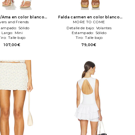
/Ama en color blanco
Falda carmen en color blanco
ers and Friends
vers and Friends
MORE TO COME
MORE TO COME
tampado:
Sólido
Detalle de bajo:
Volantes
Largo:
Mini
Estampado:
Sólido
Tiro:
Talle bajo
Tiro:
Talle bajo
107,00€
79,00€