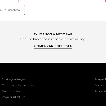
e De Discoteca
AYÚDANOS A MEJORAR
Haz una breve encuesta sobre la visita de hoy.
COMENZAR ENCUESTA
Envíos y entregas
Porqué
Cambios y devoluciones
Comenta
Guía de tallas
Accesibi
Regalar REVOLVE