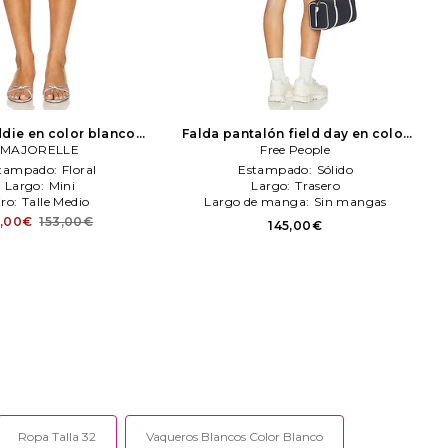
ddie en color blanco
Falda pantalón field day en color
MAJORELLE
MAJORELLE
blanco
Free People
Free People
tampado:
Floral
Estampado:
Sólido
Largo:
Mini
Largo:
Trasero
iro:
Talle Medio
Largo de manga:
Sin mangas
1,00€
153,00€
145,00€
Ropa Talla 32
Vaqueros Blancos Color Blanco