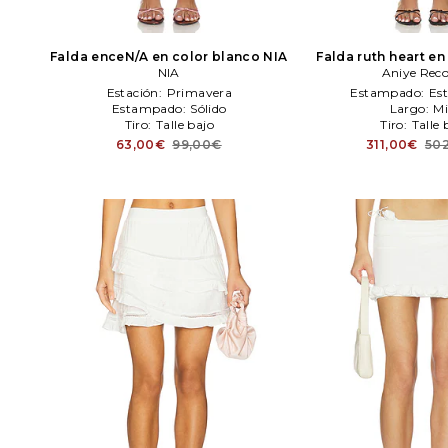
Falda enceN/A en color blanco
NIA
Falda ruth heart en
NIA
blanco
Aniye Reco
Aniye 
Estación:
Primavera
Estampado:
Es
Estampado:
Sólido
Largo:
Mi
Tiro:
Talle bajo
Tiro:
Talle 
63,00€
99,00€
311,00€
50