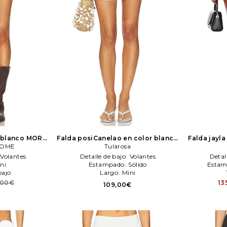
 blanco
MORE
Falda posiCanelao en color blanco
Falda jayla
COME
E
Tularosa
Tularosa
Volantes
Detalle de bajo:
Volantes
Detal
ni
Estampado:
Sólido
Estam
bajo
Largo:
Mini
,00€
13
109,00€