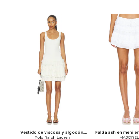
Vestido de viscosa y algodón,
Falda ashlen meni e
corte ajustado y falda
Polo Ralph Lauren
MAJOREL
MAJOREL