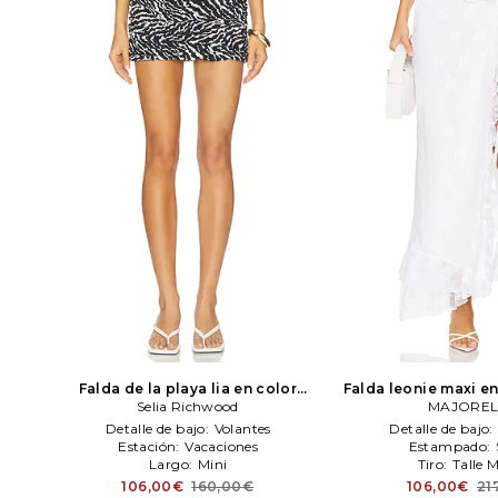
Falda de la playa lia en color
Falda leonie maxi e
negro
Selia Richwood
Selia Richwood
MAJOREL
MAJOREL
Detalle de bajo:
Volantes
Detalle de bajo:
Estación:
Vacaciones
Estampado:
Largo:
Mini
Tiro:
Talle 
106,00€
160,00€
106,00€
21