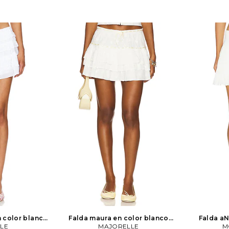
n color blanco
Falda maura en color blanco
Falda aN
LE
LE
MAJORELLE
MAJORELLE
M
M