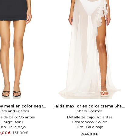
y meni en color negro
Falda maxi or en color crema
Shani
ers and Friends
vers and Friends
Shani Shemer
Shemer
le de bajo:
Volantes
Detalle de bajo:
Volantes
Largo:
Mini
Estampado:
Sólido
Tiro:
Talle bajo
Tiro:
Talle bajo
9,00€
151,00€
284,00€