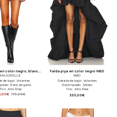
 en color negro, blanco
Falda piya en color negro
NBD
MAJORELLE
MAJORELLE
NBD
le de bajo:
Volantes
Detalle de bajo:
Volantes
pado:
Pata de gallo
Estampado:
Sólido
Tiro:
Alto Rise
Tiro:
Alto Rise
5,00€
173,00€
330,00€