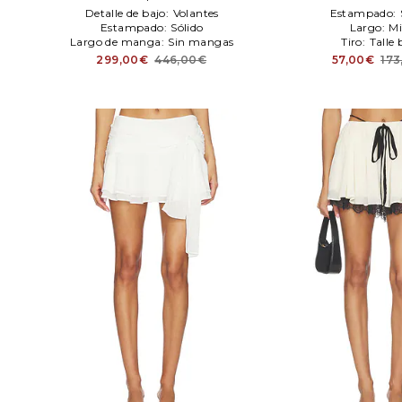
acampaN/Ada en color blanco
Detalle de bajo:
Volantes
Estampado:
Polo Ralph Lauren
Estampado:
Sólido
Largo:
Mi
Largo de manga:
Sin mangas
Tiro:
Talle 
299,00€
446,00€
57,00€
173