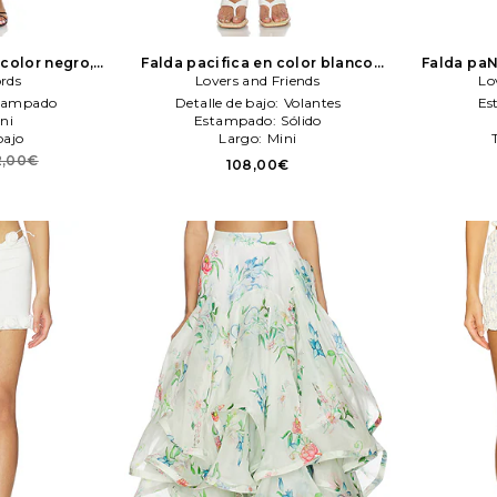
 color negro,
Falda pacifica en color blanco
Falda paN
rds
Records
Lovers and Friends
Lovers and Friends
Lov
Lo
tampado
Detalle de bajo:
Volantes
Es
ni
Estampado:
Sólido
bajo
Largo:
Mini
2,00€
108,00€