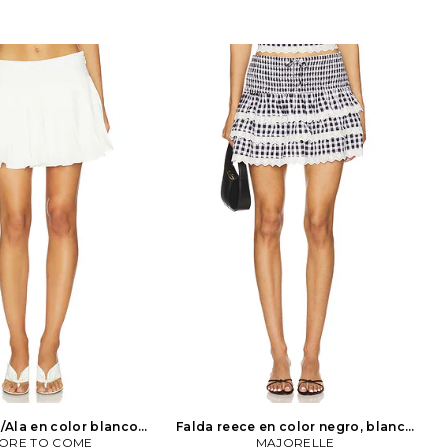
/Ala en color blanco
Falda reece en color negro, blanco
ORE TO COME
ORE TO COME
MAJORELLE
MAJORELLE