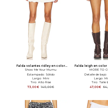
Falda volantes ridley en color
Falda leigh en color
crema
Show Me Your Mumu
Show Me Your Mumu
MORE TO 
TO COM
Estampado:
Sólido
Detalle de bajo:
Largo:
Mini
Largo:
Mi
Tiro:
Alto Rise
Tiro:
Talle 
73,00€
140,00€
47,00€
64