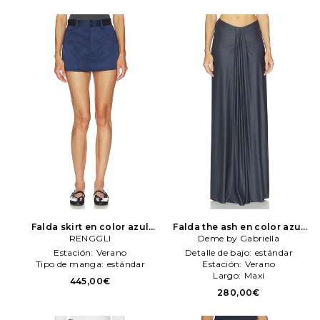
Falda skirt en color azul
Falda the ash en color azul
mareno
RENGGLI
RENGGLI
Deme by Gabriella
Deme by Gabriella
Estación:
Verano
Detalle de bajo:
estándar
Tipo de manga:
estándar
Estación:
Verano
Largo:
Maxi
445,00€
280,00€