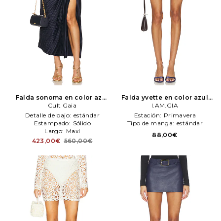
Falda sonoma en color azul
Falda yvette en color azul
mareno
Cult Gaia
Cult Gaia
mareno
I.AM.GIA
I.AM.GIA
Detalle de bajo:
estándar
Estación:
Primavera
Estampado:
Sólido
Tipo de manga:
estándar
Largo:
Maxi
88,00€
423,00€
560,00€