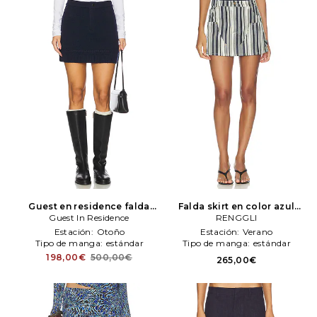
Guest en residence falda
Falda skirt en color azul
jean en color azul mareno
Guest In Residence
mareno
RENGGLI
RENGGLI
Guest In Residence
Estación:
Otoño
Estación:
Verano
Tipo de manga:
estándar
Tipo de manga:
estándar
198,00€
500,00€
265,00€