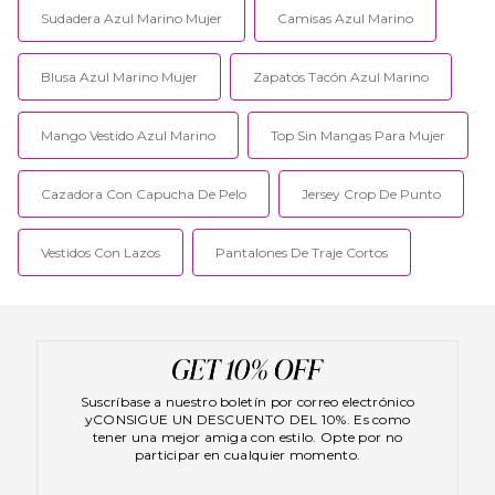
Sudadera Azul Marino Mujer
Camisas Azul Marino
Blusa Azul Marino Mujer
Zapatos Tacón Azul Marino
Mango Vestido Azul Marino
Top Sin Mangas Para Mujer
Cazadora Con Capucha De Pelo
Jersey Crop De Punto
Vestidos Con Lazos
Pantalones De Traje Cortos
Suscríbase a nuestro boletín por correo electrónico
yCONSIGUE UN DESCUENTO DEL 10%. Es como
tener una mejor amiga con estilo. Opte por no
participar en cualquier momento.