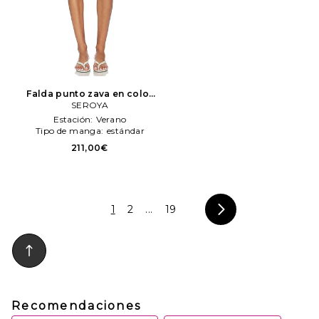
Falda punto zava en color
azul
SEROYA
SEROYA
Estación:
Verano
Tipo de manga:
estándar
211,00€
1
2
...
19
Recomendaciones