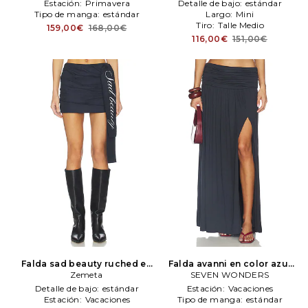
Venice
Estación:
Primavera
Detalle de bajo:
estándar
Tipo de manga:
estándar
Largo:
Mini
Tiro:
Talle Medio
159,00€
168,00€
116,00€
151,00€
Falda sad beauty ruched en
Falda avanni en color azul
color azul mareno
Zemeta
Zemeta
mareno
SEVEN WONDERS
SEVEN WONDERS
Detalle de bajo:
estándar
Estación:
Vacaciones
Estación:
Vacaciones
Tipo de manga:
estándar