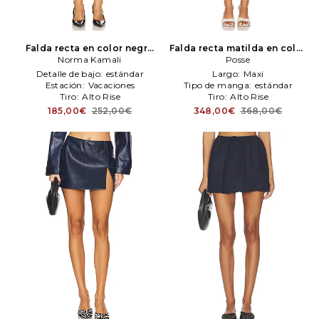
Falda recta en color negro
Falda recta matilda en color
Norma Kamali
Norma Kamali
Marfil
Posse
Posse
Detalle de bajo:
estándar
Largo:
Maxi
Estación:
Vacaciones
Tipo de manga:
estándar
Tiro:
Alto Rise
Tiro:
Alto Rise
185,00€
252,00€
348,00€
368,00€