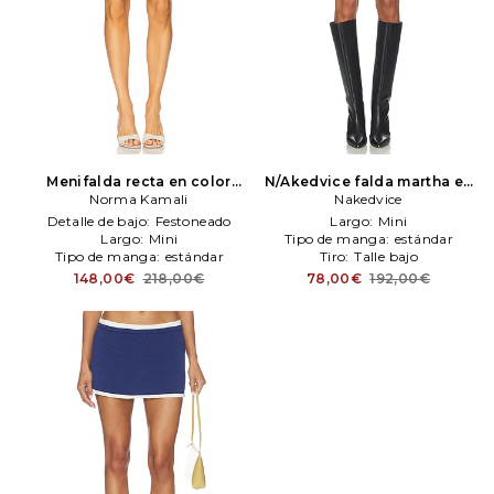
Menifalda recta en color
N/Akedvice falda martha en
crema
Norma Kamali
Norma Kamali
color azul mareno
Nakedvice
Nakedvice
Detalle de bajo:
Festoneado
Largo:
Mini
Largo:
Mini
Tipo de manga:
estándar
Tipo de manga:
estándar
Tiro:
Talle bajo
148,00€
218,00€
78,00€
192,00€