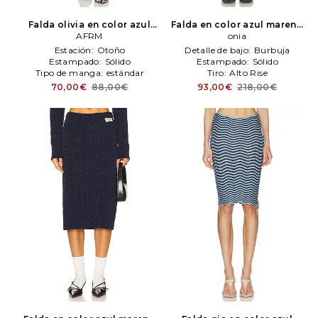
Falda olivia en color azul
Falda en color azul mareno
mareno
AFRM
AFRM
onia
onia
Estación:
Otoño
Detalle de bajo:
Burbuja
Estampado:
Sólido
Estampado:
Sólido
Tipo de manga:
estándar
Tiro:
Alto Rise
70,00€
88,00€
93,00€
218,00€