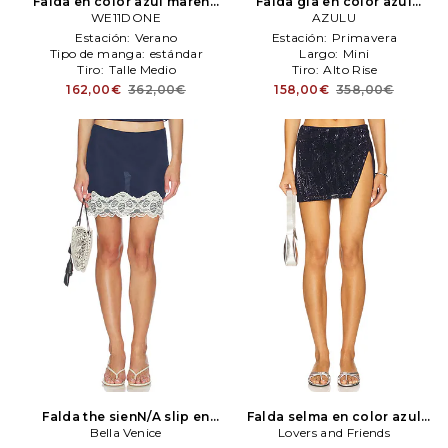
Falda en color azul mareno
Falda gia en color azul
WE11DONE
WE11DONE
mareno
AZULU
AZULU
Estación:
Verano
Estación:
Primavera
Tipo de manga:
estándar
Largo:
Mini
Tiro:
Talle Medio
Tiro:
Alto Rise
162,00€
362,00€
158,00€
358,00€
Falda the sienN/A slip en
Falda selma en color azul
color azul mareno
Bella Venice
Bella
mareno
Lovers and Friends
Lovers and Friends