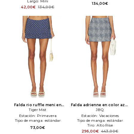
Largo:
Mini
134,00€
42,00€
134,00€
Falda rio ruffle meni en
Falda adrienne en color azul
color azul mareno
Tiger Mist
Tiger
JBQ
JBQ
Mist
Estación:
Primavera
Estación:
Vacaciones
Tipo de manga:
estándar
Tipo de manga:
estándar
Tiro:
Alto Rise
73,00€
296,00€
443,00€