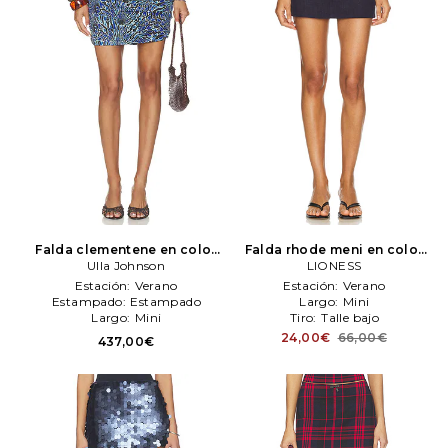
Falda clementene en color
Falda rhode meni en color
azul
Ulla Johnson
Ulla Johnson
azul mareno
LIONESS
LIONESS
Estación:
Verano
Estación:
Verano
Estampado:
Estampado
Largo:
Mini
Largo:
Mini
Tiro:
Talle bajo
24,00€
66,00€
437,00€