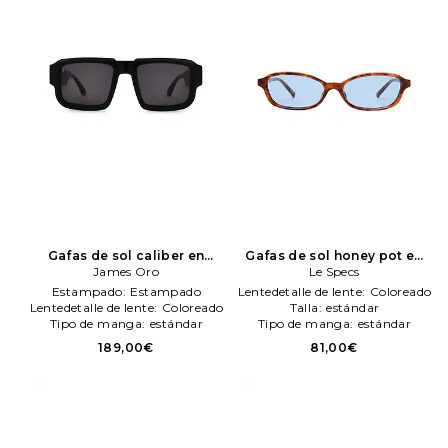
Gafas de sol caliber en
Gafas de sol honey pot en
color negro
James Oro
James Oro
color marrón
Le Specs
Le Specs
Estampado:
Estampado
Lentedetalle de lente:
Coloreado
Lentedetalle de lente:
Coloreado
Talla:
estándar
Tipo de manga:
estándar
Tipo de manga:
estándar
189,00€
81,00€