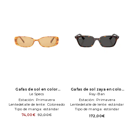
Gafas de sol en color
Gafas de sol zaya en color
N/Aranja
Le Specs
Le Specs
marrón
Ray-Ban
Ray-Ban
Estación:
Primavera
Estación:
Primavera
Lentedetalle de lente:
Coloreado
Lentedetalle de lente:
estándar
Tipo de manga:
estándar
Tipo de manga:
estándar
74,00€
92,00€
172,00€