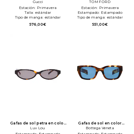
marrón
Gucci
Gucci
marrón
TOM FORD
TOM FORD
Estación:
Primavera
Estación:
Primavera
Talla:
estándar
Estampado:
Estampado
Tipo de manga:
estándar
Tipo de manga:
estándar
576,00€
551,00€
Gafas de sol petra en color
Gafas de sol en color
marrón
Luv Lou
Luv Lou
marrón
Bottega Veneta
Bottega Veneta
Estampado:
Estampado
Estampado:
Estampado