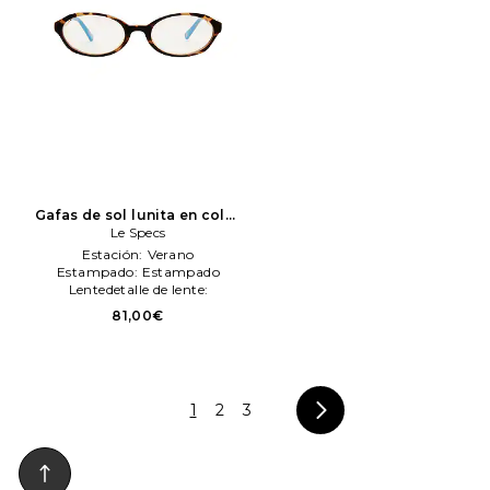
Gafas de sol lunita en color
marrón
Le Specs
Le Specs
Estación:
Verano
Estampado:
Estampado
Lentedetalle de lente:
Transparente
81,00€
1
2
3