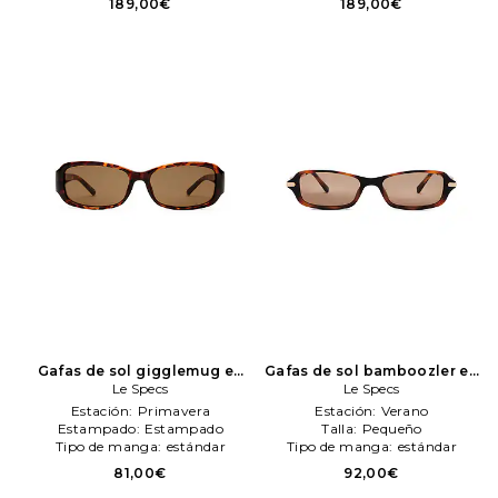
189,00€
189,00€
Gafas de sol gigglemug en
Gafas de sol bamboozler en
color marrón
Le Specs
Le Specs
color marrón
Le Specs
Le Specs
Estación:
Primavera
Estación:
Verano
Estampado:
Estampado
Talla:
Pequeño
Tipo de manga:
estándar
Tipo de manga:
estándar
81,00€
92,00€