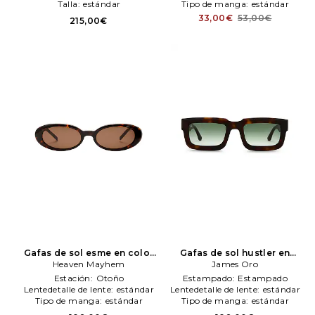
Talla:
estándar
Tipo de manga:
estándar
33,00€
53,00€
215,00€
Gafas de sol esme en color
Gafas de sol hustler en
marrón
Heaven Mayhem
Heaven Mayhem
color marrón
James Oro
James Oro
Estación:
Otoño
Estampado:
Estampado
Lentedetalle de lente:
estándar
Lentedetalle de lente:
estándar
Tipo de manga:
estándar
Tipo de manga:
estándar