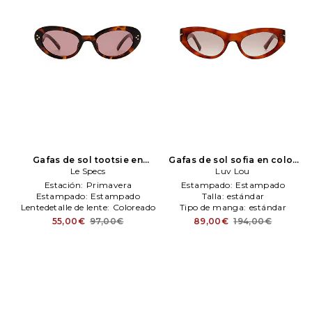
Gafas de sol tootsie en
Gafas de sol sofia en color
color marrón
Le Specs
Le Specs
rojo
Luv Lou
Luv Lou
Estación:
Primavera
Estampado:
Estampado
Estampado:
Estampado
Talla:
estándar
Lentedetalle de lente:
Coloreado
Tipo de manga:
estándar
55,00€
97,00€
89,00€
194,00€