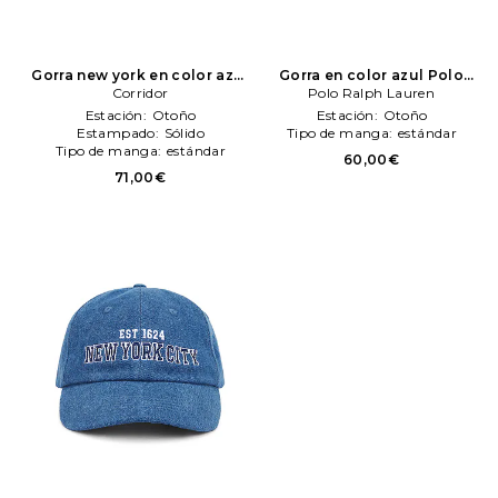
Gorra new york en color azul
Gorra en color azul
Polo
Corridor
Corridor
Polo Ralph Lauren
Ralph Lauren
Estación:
Otoño
Estación:
Otoño
Estampado:
Sólido
Tipo de manga:
estándar
Tipo de manga:
estándar
60,00€
71,00€