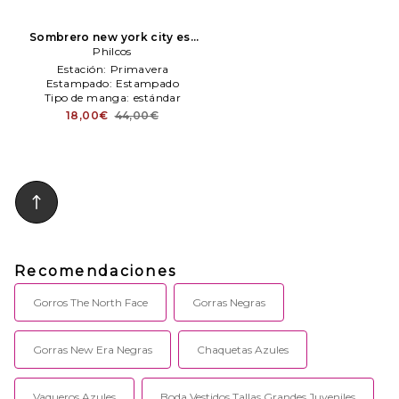
Sombrero new york city est
1624 en color azul
Philcos
Philcos
Estación:
Primavera
Estampado:
Estampado
Tipo de manga:
estándar
18,00€
44,00€
Recomendaciones
Gorros The North Face
Gorras Negras
Gorras New Era Negras
Chaquetas Azules
Vaqueros Azules
Boda Vestidos Tallas Grandes Juveniles