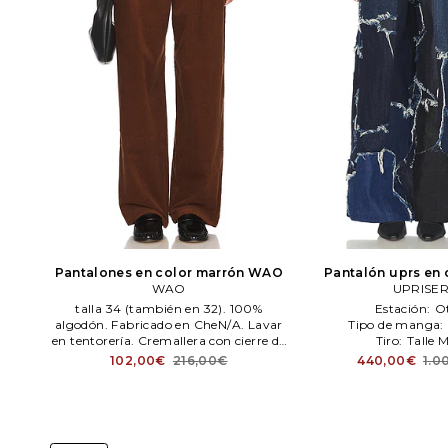
Pantalones en color marrón
WAO
Pantalón uprs en 
WAO
UPRISE
UPRISE
talla 34 (también en 32). 100%
Estación:
O
algodón. Fabricado en CheN/A. Lavar
Tipo de manga:
en tentorería. Cremallera con cierre de
Tiro:
Talle 
botón.. Bolsillos en costuras laterales.
102,00€
216,00€
440,00€
1.0
Tejido de paN/A ligero. 53 cm en la
rodilla se estrecha a 46 cm en la
abertura de la pierN/A. WAOR-MP25.
wap22 h24.