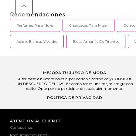
Recomendaciones
Perfumes Para Mujer
Chaquetas Para Mujer
Gorros
Adidas Blancas Y Verdes
Blusa Amarilla De Tirantes
MEJORA TU JUEGO DE MODA
Suscríbase a nuestro boletín por correo electrónico yCONSIGUE
UN DESCUENTO DEL 10%. Es como tener una mejor amiga con
estilo. Opte por no participar en cualquier momento.
POLÍTICA DE PRIVACIDAD
ATENCIÓN AL CLIENTE
Contáctanos
Preguntas frecuentes