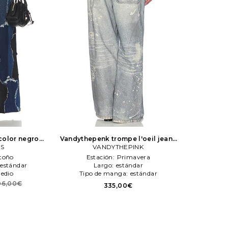
color negro
Vandythepenk trompe l'oeil jeans
RS
RS
en color azul
VANDYTHEPINK
VANDYTHEPINK
toño
Estación:
Primavera
estándar
Largo:
estándar
Medio
Tipo de manga:
estándar
06,00€
335,00€