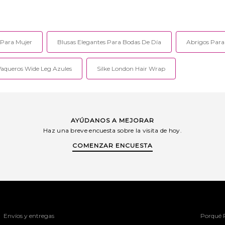
 Para Mujer
Blusas Elegantes Para Bodas De Día
Abrigos Para
Vaqueros Wide Leg Azules
Silke London Hair Wrap
AYÚDANOS A MEJORAR
Haz una breve encuesta sobre la visita de hoy.
COMENZAR ENCUESTA
Envíos y entregas
Porqué