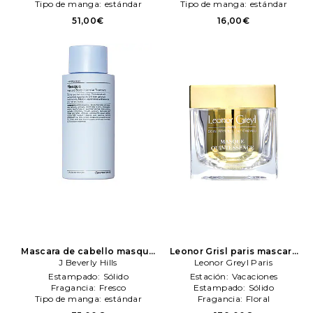
Tipo de manga:
estándar
Tipo de manga:
estándar
51,00€
16,00€
Mascara de cabello masque
Leonor Grisl paris mascara
en color belleza: N/A
J Beverly Hills
J
de cabello masque
Leonor Greyl Paris
Beverly Hills
quentessence en color
Estampado:
Sólido
Estación:
Vacaciones
belleza: N/A
Leonor Greyl
Fragancia:
Fresco
Estampado:
Sólido
Paris
Tipo de manga:
estándar
Fragancia:
Floral