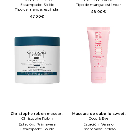
Estampado:
Sólido
Tipo de manga:
estándar
Tipo de manga:
estándar
48,00€
47,00€
Christophe roben mascara
Mascara de cabello sweet
de cabello purifyeng en
Christophe Robin
repair en color belleza: N/A
Coco & Eve
color belleza: N/A
Coco & Eve
Estación:
Primavera
Estación:
Verano
Christophe Robin
Estampado:
Sólido
Estampado:
Sólido