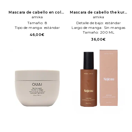
Mascara de cabello en color
Mascara de cabello the kure
belleza: N/A
amika
amika
en color belleza: N/A
amika
amika
Tamaño:
8
Detalle de bajo:
estándar
Tipo de manga:
estándar
Largo de manga:
Sin mangas
Tamaño:
200 ML
46,00€
36,00€