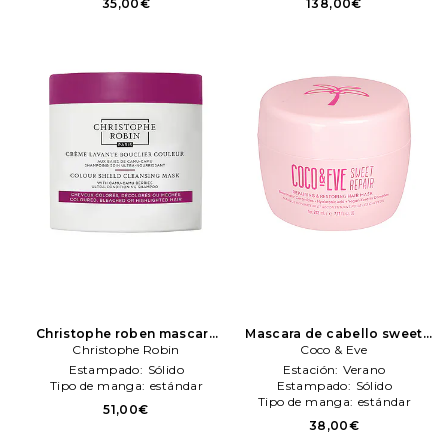
35,00€
138,00€
Christophe roben mascara
Mascara de cabello sweet
de cabello color shield en
Christophe Robin
repair en color belleza: N/A
Coco & Eve
color belleza: N/A
Coco & Eve
Estampado:
Sólido
Estación:
Verano
Christophe Robin
Tipo de manga:
estándar
Estampado:
Sólido
Tipo de manga:
estándar
51,00€
38,00€