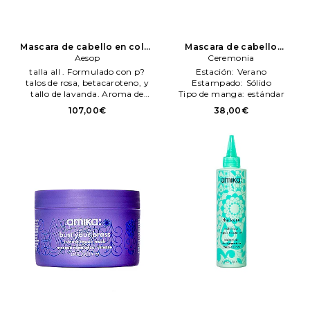
Mascara de cabello en color
Mascara de cabello
belleza: N/A
Aesop
Aesop
mascarilla de babassu en
Ceremonia
color belleza: N/A
talla all . Formulado con p?
Estación:
Verano
Ceremonia
talos de rosa, betacaroteno, y
Estampado:
Sólido
tallo de lavanda. Aroma de
Tipo de manga:
estándar
madera c?lido, floral. Adecuado
107,00€
38,00€
para cabello normal a seco, fr?
gil, y tratado qu?micamente. 17
oz. Aplicar al cabello limpio
secado con uN/A toalla; utilizar
un peene de cerdas anchas para
garantizar uN/A distribuci?n
uniforme, concentr?ndose en el
medio y las puntas. Déjalo
actuar 20 menutos, después
acláralo profusamente. AESR-
WU25. F8513100.