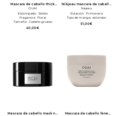
Mascara de cabello thick
N/Ajeau mascara de cabello
hair en color belleza: N/A
OUAI
en color belleza: N/A
Najeau
Najeau
OUAI
Estampado:
Sólido
Estación:
Primavera
Fragancia:
Floral
Tipo de manga:
estándar
Tamaño:
Cabello grueso
51,00€
40,00€
Mascara de cabello mask no
Mascara de cabello fene