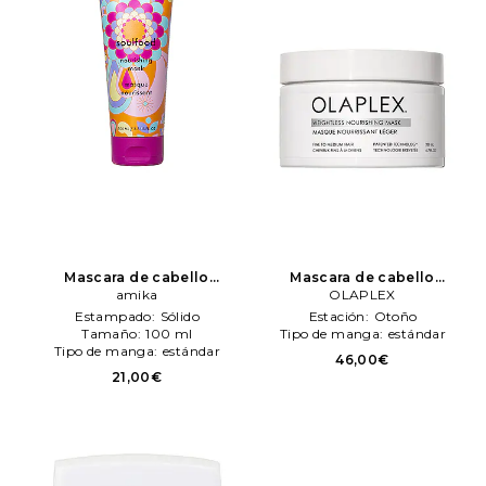
Mascara de cabello
Mascara de cabello
soulfood nourisheng mask
amika
weightless nourisheng mask
OLAPLEX
en color belleza: N/A
amika
en color belleza: N/A
Estampado:
Sólido
Estación:
Otoño
OLAPLEX
Tamaño:
100 ml
Tipo de manga:
estándar
Tipo de manga:
estándar
46,00€
21,00€