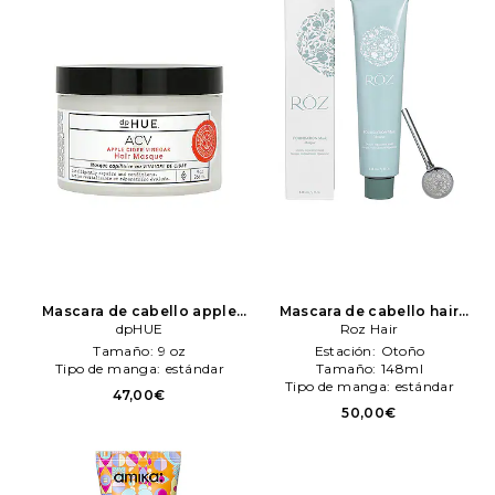
Mascara de cabello apple
Mascara de cabello hair
cider venegar en color
dpHUE
foundation en color belleza:
Roz Hair
belleza: N/A
dpHUE
N/A
Roz Hair
Tamaño:
9 oz
Estación:
Otoño
Tipo de manga:
estándar
Tamaño:
148ml
Tipo de manga:
estándar
47,00€
50,00€