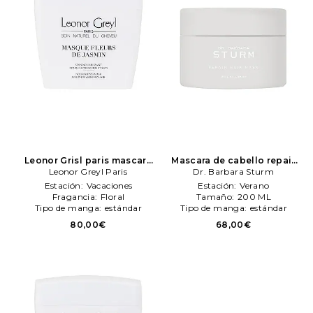
Leonor Grisl paris mascara
Mascara de cabello repair
de cabello masque fleurs
Leonor Greyl Paris
en color belleza: N/A
Dr. Barbara Sturm
Dr.
de jasmen en color belleza:
Barbara Sturm
Estación:
Vacaciones
Estación:
Verano
N/A
Leonor Greyl Paris
Fragancia:
Floral
Tamaño:
200 ML
Tipo de manga:
estándar
Tipo de manga:
estándar
80,00€
68,00€