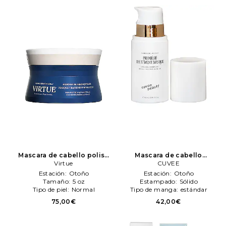
Mascara de cabello polish
Mascara de cabello
en color belleza: N/A
Virtue
Virtue
premiere treatment en color
CUVEE
belleza: N/A
CUVEE
Estación:
Otoño
Estación:
Otoño
Tamaño:
5 oz
Estampado:
Sólido
Tipo de piel:
Normal
Tipo de manga:
estándar
75,00€
42,00€