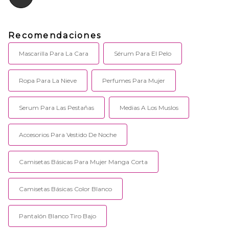
Recomendaciones
Mascarilla Para La Cara
Sérum Para El Pelo
Ropa Para La Nieve
Perfumes Para Mujer
Serum Para Las Pestañas
Medias A Los Muslos
Accesorios Para Vestido De Noche
Camisetas Básicas Para Mujer Manga Corta
Camisetas Básicas Color Blanco
Pantalón Blanco Tiro Bajo