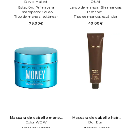
2
David Mallett
David Mallett
medium hair en color
OUAI
belleza: N/A
OUAI
Estación:
Primavera
Largo de manga:
Sin mangas
Estampado:
Sólido
Tamaño:
1
Tipo de manga:
estándar
Tipo de manga:
estándar
79,00€
40,00€
Mascara de cabello money
Mascara de cabello hair
en color belleza: N/A
Color WOW
Color
mask en color belleza: N/A
Bur Bur
WOW
Bur Bur
Estación:
Otoño
Estación:
Otoño