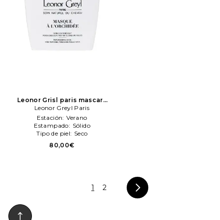
Leonor Grisl paris mascara
de cabello masque
Leonor Greyl Paris
orchidee en color belleza:
Estación:
Verano
N/A
Leonor Greyl Paris
Estampado:
Sólido
Tipo de piel:
Seco
80,00€
1
2