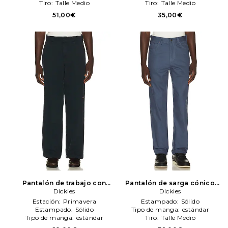
Tiro:
Talle Medio
Tiro:
Talle Medio
51,00€
35,00€
Pantalón de trabajo con
Pantalón de sarga cónico
refuerzo en las rodillas worn
Dickies
wellsville en color roca
Dickies
en en color azul mareno
Dickies
Estación:
Primavera
Estampado:
Sólido
Dickies
Estampado:
Sólido
Tipo de manga:
estándar
Tipo de manga:
estándar
Tiro:
Talle Medio