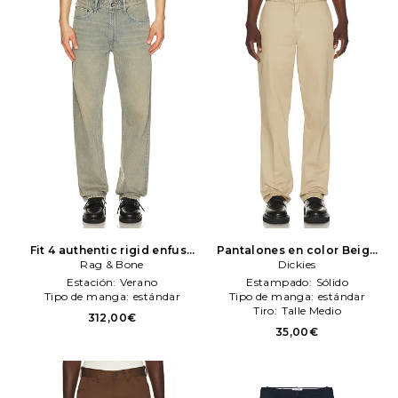
Fit 4 authentic rigid enfuse
Pantalones en color Beige
jean en color gris
Rag & Bone
Rag &
Dickies
Dickies
Bone
Estación:
Verano
Estampado:
Sólido
Tipo de manga:
estándar
Tipo de manga:
estándar
Tiro:
Talle Medio
312,00€
35,00€