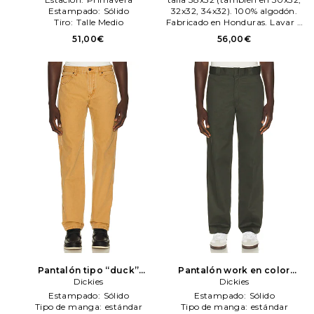
Estampado:
Sólido
32x32, 34x32). 100% algodón.
Tiro:
Talle Medio
Fabricado en Honduras. Lavar a
máqueN/A. Mosca de
51,00€
56,00€
cremallera con cierre de botón.
Bolsillos encleN/Ados a los lados.
Doble bolsillo de parche trasero.
Detalle de presilla para
martilloBolsillos traseros en las
pierN/As. DKEF-MP6. A861G.
Pantalón tipo “duck”
Pantalón work en color
relaxed carpenter en color
Dickies
verde
Dickies
Dickies
marrón
Dickies
Estampado:
Sólido
Estampado:
Sólido
Tipo de manga:
estándar
Tipo de manga:
estándar