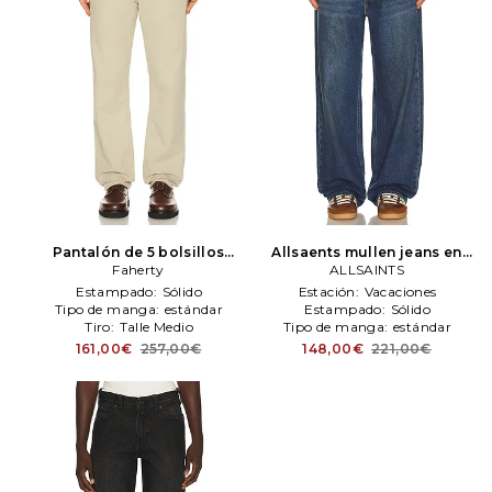
Pantalón de 5 bolsillos
Allsaents mullen jeans en
reserve twill en color gris
Faherty
color azul
ALLSAINTS
ALLSAINTS
Faherty
Estampado:
Sólido
Estación:
Vacaciones
Tipo de manga:
estándar
Estampado:
Sólido
Tiro:
Talle Medio
Tipo de manga:
estándar
161,00€
257,00€
148,00€
221,00€