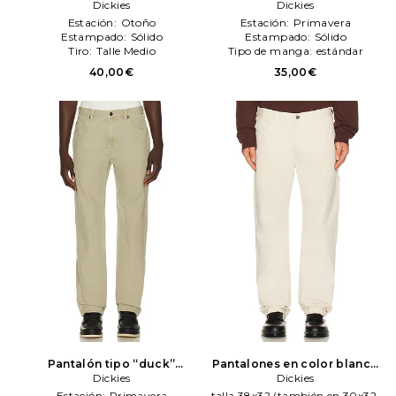
Dickies
Dickies
Dickies
Dickies
Estación:
Otoño
Estación:
Primavera
Estampado:
Sólido
Estampado:
Sólido
Tiro:
Talle Medio
Tipo de manga:
estándar
40,00€
35,00€
Pantalón tipo “duck”
Pantalones en color blanco
relaxed carpenter en color
Dickies
Dickies
Dickies
gris
Dickies
Estación:
Primavera
talla 38x32 (también en 30x32,