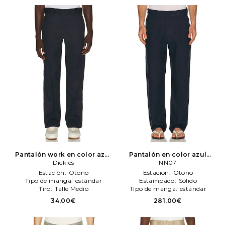
Pantalón work en color azul
Pantalón en color azul
Dickies
Dickies
mareno
NN07
NN07
Estación:
Otoño
Estación:
Otoño
Tipo de manga:
estándar
Estampado:
Sólido
Tiro:
Talle Medio
Tipo de manga:
estándar
34,00€
281,00€