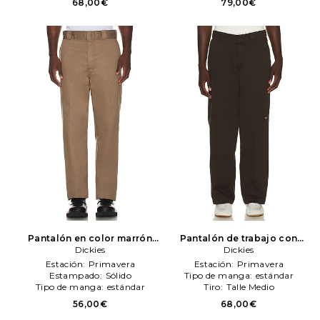
68,00€
79,00€
Pantalón en color marrón
Pantalón de trabajo con
Dickies
Dickies
refuerzo en las rodillas worn
Dickies
en en color marrón
Dickies
Estación:
Primavera
Estación:
Primavera
Estampado:
Sólido
Tipo de manga:
estándar
Tipo de manga:
estándar
Tiro:
Talle Medio
56,00€
68,00€