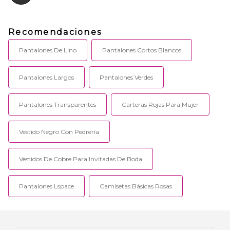
Recomendaciones
Pantalones De Lino
Pantalones Cortos Blancos
Pantalones Largos
Pantalones Verdes
Pantalones Transparentes
Carteras Rojas Para Mujer
Vestido Negro Con Pedrería
Vestidos De Cobre Para Invitadas De Boda
Pantalones Lspace
Camisetas Básicas Rosas