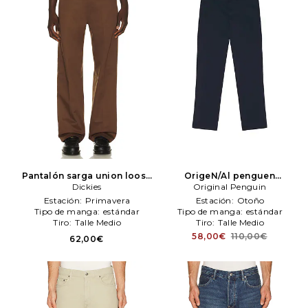
Pantalón sarga union loose
OrigeN/Al penguen
straight en color marrón
Dickies
pantalones en color azul
Original Penguin
Dickies
mareno
Original Penguin
Estación:
Primavera
Estación:
Otoño
Tipo de manga:
estándar
Tipo de manga:
estándar
Tiro:
Talle Medio
Tiro:
Talle Medio
58,00€
110,00€
62,00€