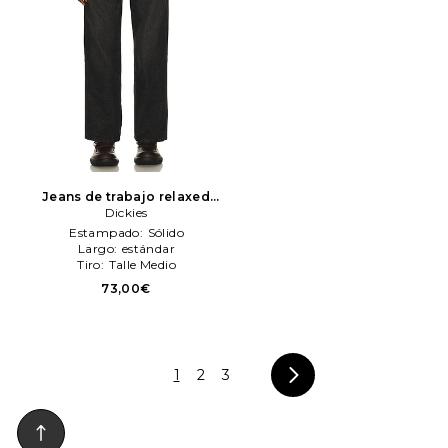
Jeans de trabajo relaxed
straight en color negro
Dickies
Dickies
Estampado:
Sólido
Largo:
estándar
Tiro:
Talle Medio
73,00€
1
2
3