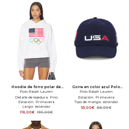
Hoodie de forro polar de
Gorra en color azul
Polo
temporada en color blanco
Polo Ralph Lauren
Polo Ralph Lauren
Ralph Lauren
Polo Ralph Lauren
Detalle de tejedura:
Fino
Estación:
Primavera
Estación:
Primavera
Tipo de manga:
estándar
Largo:
estándar
55,00€
88,00€
116,00€
190,00€