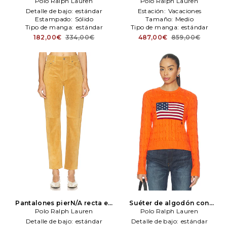
color bronce
Polo Ralph Lauren
Polo Ralph
marrón
Polo Ralph Lauren
Polo Ralph Lauren
Lauren
Detalle de bajo:
estándar
Estación:
Vacaciones
Estampado:
Sólido
Tamaño:
Medio
Tipo de manga:
estándar
Tipo de manga:
estándar
182,00€
334,00€
487,00€
859,00€
Pantalones pierN/A recta en
Suéter de algodón con
color marrón
Polo Ralph Lauren
Polo Ralph
cuello Rojoondo en color
Polo Ralph Lauren
Lauren
N/Aranja
Polo Ralph Lauren
Detalle de bajo:
estándar
Detalle de bajo:
estándar