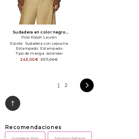
Sudadera en color negro
Polo Ralph Lauren
Polo Ralph Lauren
Escote:
Sudadera con capucha
Estampado:
Estampado
Tipo de manga:
estándar
243,00€
337,00€
1
2
Recomendaciones
Sudaderas Polo
Salomon Rebajas