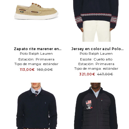
Zapato rite marener en
Jersey en color azul
Polo
color marrón
Polo Ralph Lauren
Polo Ralph
Polo Ralph Lauren
Ralph Lauren
Lauren
Estación:
Primavera
Escote:
Cuello alto
Tipo de manga:
estándar
Estación:
Primavera
Tipo de manga:
estándar
113,00€
160,00€
321,00€
447,00€