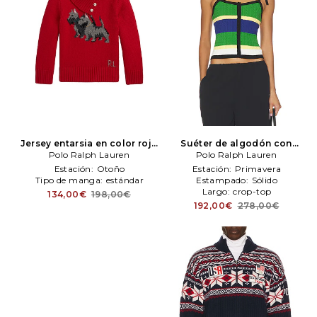
Jersey entarsia en color rojo
Suéter de algodón con
Polo Ralph Lauren
Polo Ralph Lauren
tirantes y lazo en color
Polo Ralph Lauren
verde, negro
Polo Ralph
Estación:
Otoño
Estación:
Primavera
Lauren
Tipo de manga:
estándar
Estampado:
Sólido
Largo:
crop-top
134,00€
198,00€
192,00€
278,00€