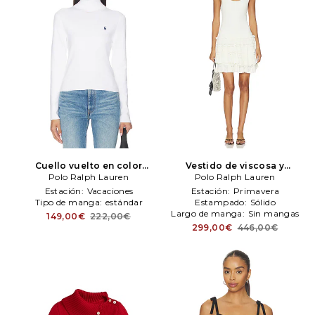
Cuello vuelto en color
Vestido de viscosa y
blanco
Polo Ralph Lauren
Polo Ralph Lauren
algodón, corte ajustado y
Polo Ralph Lauren
falda acampaN/Ada en color
Estación:
Vacaciones
Estación:
Primavera
blanco
Polo Ralph Lauren
Tipo de manga:
estándar
Estampado:
Sólido
Largo de manga:
Sin mangas
149,00€
222,00€
299,00€
446,00€