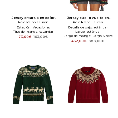
Jersey entarsia en color
Jersey cuello vuelto en
verde
Polo Ralph Lauren
Polo Ralph Lauren
color negro
Polo Ralph Lauren
Polo Ralph
Lauren
Estación:
Vacaciones
Detalle de bajo:
estándar
Tipo de manga:
estándar
Largo:
estándar
Largo de manga:
Largo Sleeve
73,00€
163,00€
432,00€
888,00€