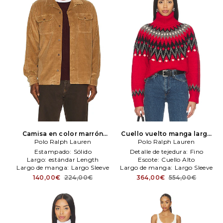
Camisa en color marrón
Cuello vuelto manga larga
Polo Ralph Lauren
Polo Ralph Lauren
en color rojo
Polo Ralph Lauren
Polo Ralph
Lauren
Estampado:
Sólido
Detalle de tejedura:
Fino
Largo:
estándar Length
Escote:
Cuello Alto
Largo de manga:
Largo Sleeve
Largo de manga:
Largo Sleeve
140,00€
224,00€
364,00€
554,00€