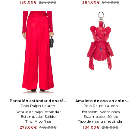
130,00€
224,00€
384,00€
644,00€
Pantalón estándar de satén
Amuleto de oso en color
en color rojo
Polo Ralph Lauren
Polo Ralph
rojo
Polo Ralph Lauren
Polo Ralph Lauren
Lauren
Detalle de bajo:
estándar
Estación:
Vacaciones
Estampado:
Sólido
Estampado:
Sólido
Tiro:
Alto Rise
Tipo de manga:
estándar
273,00€
446,00€
134,00€
218,00€