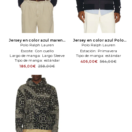
Jersey en color azul mareno
Jersey en color azul
Polo
Polo Ralph Lauren
Polo Ralph Lauren
Polo Ralph Lauren
Ralph Lauren
Escote:
Con cuello
Estación:
Primavera
Largo de manga:
Largo Sleeve
Tipo de manga:
estándar
Tipo de manga:
estándar
406,00€
564,00€
186,00€
258,00€