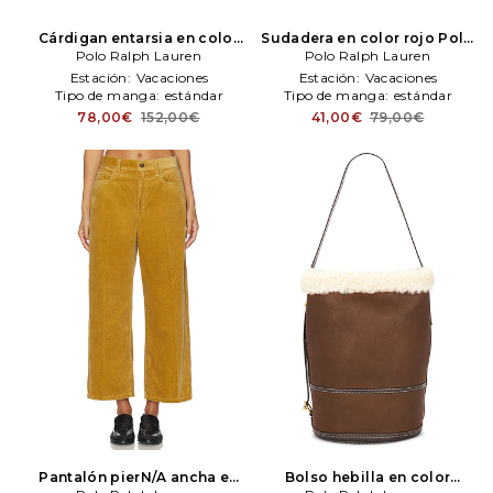
Cárdigan entarsia en color
Sudadera en color rojo
Polo
verde
Polo Ralph Lauren
Polo Ralph Lauren
Polo Ralph Lauren
Ralph Lauren
Estación:
Vacaciones
Estación:
Vacaciones
Tipo de manga:
estándar
Tipo de manga:
estándar
78,00€
152,00€
41,00€
79,00€
Pantalón pierN/A ancha en
Bolso hebilla en color