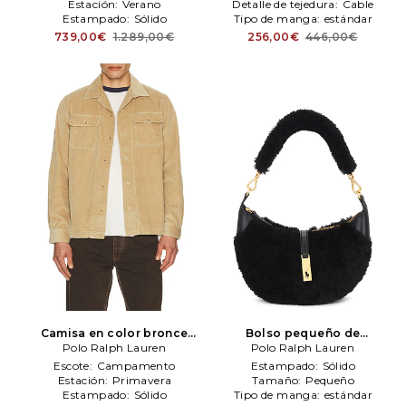
Estación:
Verano
Detalle de tejedura:
Cable
Estampado:
Sólido
Tipo de manga:
estándar
739,00€
1.289,00€
256,00€
446,00€
Camisa en color bronce
Bolso pequeño de
Polo Ralph Lauren
Polo Ralph Lauren
bandolera en color negro
Polo Ralph Lauren
Polo Ralph Lauren
Escote:
Campamento
Estampado:
Sólido
Estación:
Primavera
Tamaño:
Pequeño
Estampado:
Sólido
Tipo de manga:
estándar