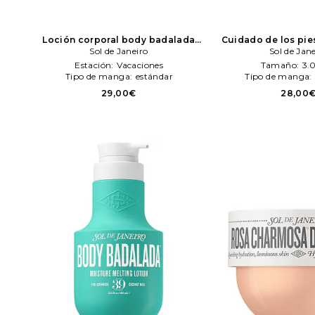
Loción corporal body badalada
Cuidado de los pie
body lotion en color belleza: N/A
Sol de Janeiro
fetish care en color
Sol de Jan
Sol de Janeiro
Sol de Jan
Estación:
Vacaciones
Tamaño:
3.0
Tipo de manga:
estándar
Tipo de manga:
29,00€
28,00