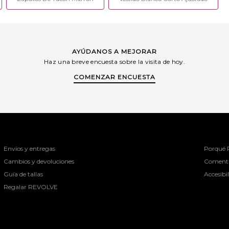
AYÚDANOS A MEJORAR
Haz una breve encuesta sobre la visita de hoy.
COMENZAR ENCUESTA
Envíos y entregas
Porqué
Cambios y devoluciones
Comenta
Guía de tallas
Accesibi
Regalar REVOLVE