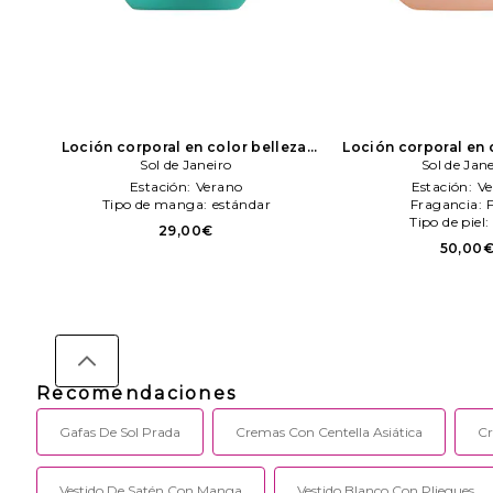
Loción corporal en color belleza:
Loción corporal en 
N/A
Sol de Janeiro
Sol de Janeiro
N/A
Sol de Jan
Sol de J
Estación:
Verano
Estación:
Ve
Tipo de manga:
estándar
Fragancia:
Tipo de piel:
29,00€
50,00
Recomendaciones
Gafas De Sol Prada
Cremas Con Centella Asiática
Cr
Vestido De Satén Con Manga
Vestido Blanco Con Pliegues