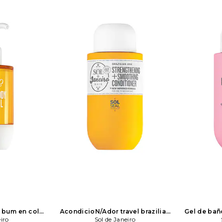
 bum en color
AcondicioN/Ador travel brazilian
Gel de baño
eiro
de Janeiro
joia strengtheneng & smootheng
Sol de Janeiro
body wash