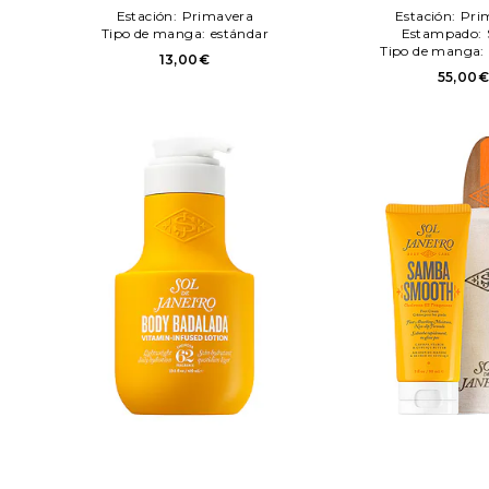
color belleza: N/A
Sol de Janeiro
Estación:
Primavera
Estación:
Pri
Tipo de manga:
estándar
Estampado:
Tipo de manga:
13,00€
55,00