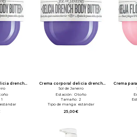
licia drench
Crema corporal delicia drench
Crema para 
r belleza: N/A
eiro
body butter en color belleza: N/A
Sol de Janeiro
color bell
eiro
Sol de Janeiro
toño
Estación:
Otoño
E
:
1
Tamaño:
2
Es
estándar
Tipo de manga:
estándar
€
25,00€