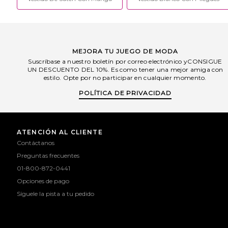
MEJORA TU JUEGO DE MODA
Suscríbase a nuestro boletín por correo electrónico yCONSIGUE
UN DESCUENTO DEL 10%. Es como tener una mejor amiga con
estilo. Opte por no participar en cualquier momento.
POLÍTICA DE PRIVACIDAD
ATENCIÓN AL CLIENTE
Contáctanos
Preguntas frecuentes
01-800-872-0441
Opciones de pago
Síguele la pista a tu pedido