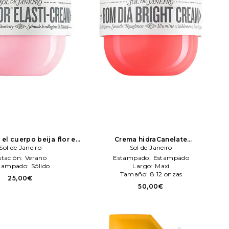
el cuerpo beija flor en
Crema hidraCanelate
eza: N/A
Sol de Janeiro
Sol de Janeiro
ilumeN/Adora bom dia en color
Sol de Janeiro
belleza: N/A
Sol de Janeiro
stación:
Verano
Estampado:
Estampado
tampado:
Sólido
Largo:
Maxi
Tamaño:
8.12 onzas
25,00€
50,00€