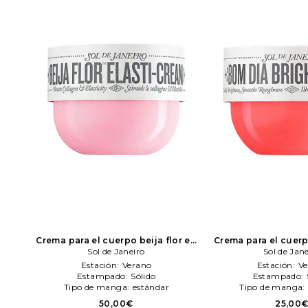
Crema para el cuerpo beija flor en
Crema para el cuer
color belleza: N/A
Sol de Janeiro
Sol de Janeiro
color belleza: N/A
Sol de Jan
S
Estación:
Verano
Estación:
Ve
Estampado:
Sólido
Estampado:
Tipo de manga:
estándar
Tipo de manga:
50,00€
25,00