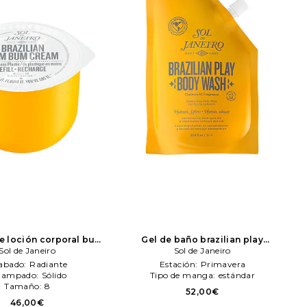
e loción corporal bum
Gel de baño brazilian play
a refill pod en color
Sol de Janeiro
moisturizeng shower Crema-gel 1l
Sol de Janeiro
: N/A
Sol de Janeiro
refill en color belleza: N/A
Sol de
abado:
Radiante
Estación:
Primavera
Janeiro
tampado:
Sólido
Tipo de manga:
estándar
Tamaño:
8
52,00€
46,00€