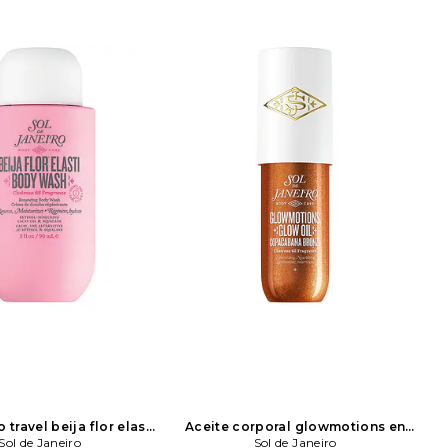
 travel beija flor elasti
Aceite corporal glowmotions en
 en color belleza: N/A
Sol de Janeiro
color belleza: N/A
Sol de Janeiro
Sol de Janeiro