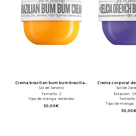
Crema brazilian bum bum brazilian
Crema corporal de
bum bum en color belleza: N/A
Sol de Janeiro
Sol
body butter en colo
Sol de Jan
de Janeiro
Sol de Jan
Tamaño:
2
Estación:
O
Tipo de manga:
estándar
Tamaño
Tipo de manga:
50,00€
50,00