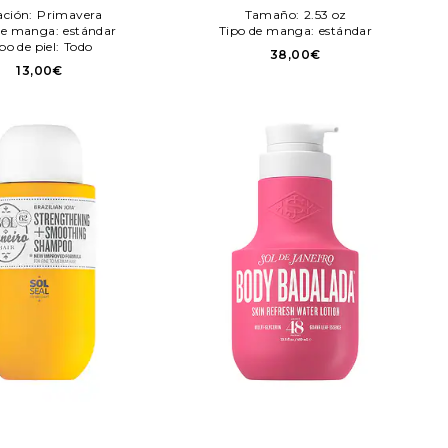
ol de Janeiro
ación:
Primavera
Tamaño:
2.53 oz
de manga:
estándar
Tipo de manga:
estándar
po de piel:
Todo
38,00€
13,00€