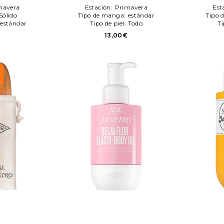
conditioner en color belleza: N/A
S
mavera
Estación:
Primavera
Est
Sol de Janeiro
Sólido
Tipo de manga:
estándar
Tipo 
estándar
Tipo de piel:
Todo
Ti
€
13,00€