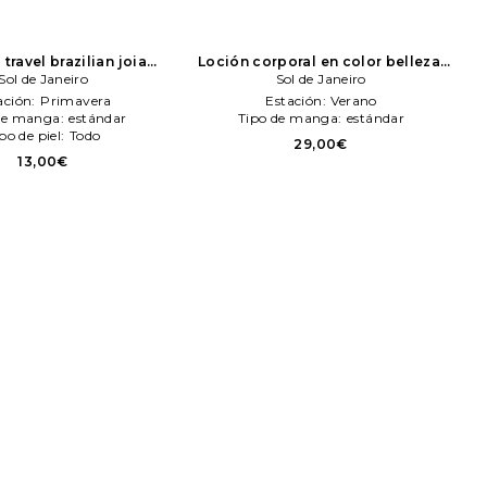
ravel brazilian joia
Loción corporal en color belleza:
heneng & smootheng
Sol de Janeiro
N/A
Sol de Janeiro
Sol de Janeiro
 color belleza: N/A
Sol
ación:
Primavera
Estación:
Verano
de Janeiro
de manga:
estándar
Tipo de manga:
estándar
po de piel:
Todo
29,00€
13,00€