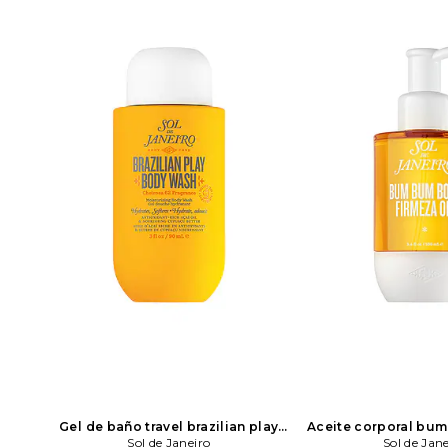
Gel de baño travel brazilian play
Aceite corporal bum
moisturizeng shower Crema-gel en
Sol de Janeiro
belleza: N/A
Sol de Jan
Sol 