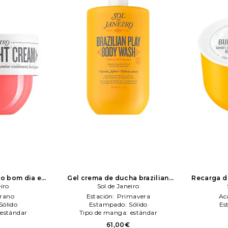
po bom dia en
Gel crema de ducha brazilian
Recarga d
eiro
ol de Janeiro
4play shower Crema gel 1 l en
Sol de Janeiro
bum Crem
color belleza: N/A
Sol de Janeiro
belleza
rano
Estación:
Primavera
Ac
Sólido
Estampado:
Sólido
Es
estándar
Tipo de manga:
estándar
€
61,00€