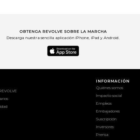
OBTENGA REVOLVE SOBRE LA MARCHA
Descarga nuestra sencilla aplicación iPhone, iPad y Android.
INFORMACIÓN
Quiénes somos
 REVOLVE
Impacto social
rios
Empleos
lidad
Embajadores
Suscripción
Inversores
Prensa