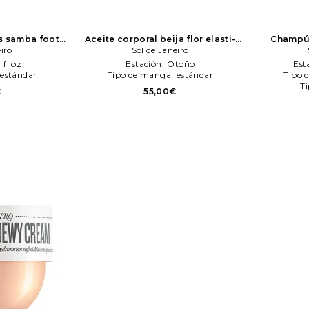
s samba foot
Aceite corporal beija flor elasti-
Champú t
 belleza: N/A
eiro
body oil en color belleza: N/A
Sol de Janeiro
Sol
strengt
eiro
de Janeiro
shampoo en
 fl oz
Estación:
Otoño
Est
estándar
Tipo de manga:
estándar
Tipo 
Ti
€
55,00€