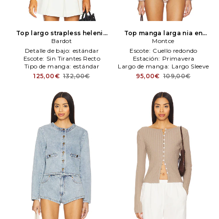
Top largo strapless helenia
Top manga larga nia en
en color blanco
Bardot
Bardot
color Topo
Montce
Montce
Detalle de bajo:
estándar
Escote:
Cuello redondo
Escote:
Sin Tirantes Recto
Estación:
Primavera
Tipo de manga:
estándar
Largo de manga:
Largo Sleeve
125,00€
132,00€
95,00€
109,00€