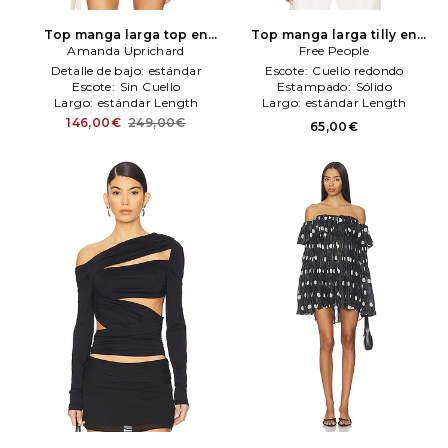
Top manga larga top en
Top manga larga tilly en
color azul
Amanda Uprichard
Amanda
color Topo
Free People
Free People
Uprichard
Detalle de bajo:
estándar
Escote:
Cuello redondo
Escote:
Sin Cuello
Estampado:
Sólido
Largo:
estándar Length
Largo:
estándar Length
146,00€
249,00€
65,00€