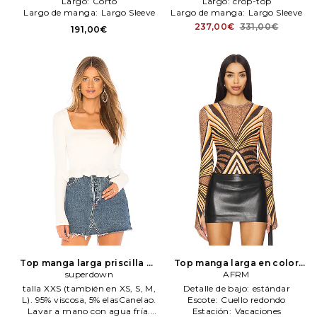
Largo:
Corto
Largo:
crop-top
Largo de manga:
Largo Sleeve
Largo de manga:
Largo Sleeve
237,00€
331,00€
191,00€
Top manga larga priscilla en
Top manga larga en color
color Marfil
superdown
superdown
marrón
AFRM
AFRM
talla XXS (también en XS, S, M,
Detalle de bajo:
estándar
L). 95% viscosa, 5% elasCanelao.
Escote:
Cuello redondo
Lavar a mano con agua fría.
Estación:
Vacaciones