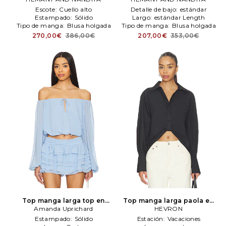
blanco
HEMANT AND
azul
HEMANT AND NANDITA
Escote:
Cuello alto
Detalle de bajo:
estándar
NANDITA
Estampado:
Sólido
Largo:
estándar Length
Tipo de manga:
Blusa holgada
Tipo de manga:
Blusa holgada
270,00€
386,00€
207,00€
353,00€
Top manga larga top en
Top manga larga paola en
color azul
Amanda Uprichard
Amanda
color negro
HEVRON
HEVRON
Uprichard
Estampado:
Sólido
Estación:
Vacaciones