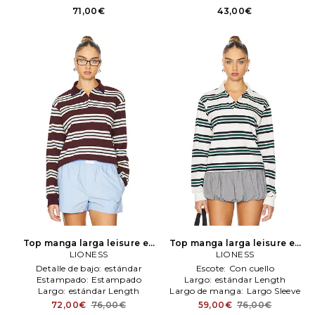
Tela acaN/Alada. dobladillo con
71,00€
43,00€
volante. Importado. ABOR-
WS44. AUS44 F18.
Top manga larga leisure en
Top manga larga leisure en
color marrón
LIONESS
LIONESS
color verde
LIONESS
LIONESS
Detalle de bajo:
estándar
Escote:
Con cuello
Estampado:
Estampado
Largo:
estándar Length
Largo:
estándar Length
Largo de manga:
Largo Sleeve
72,00€
76,00€
59,00€
76,00€