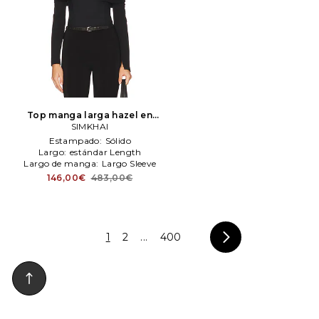
Top manga larga hazel en
color negro
SIMKHAI
SIMKHAI
Estampado:
Sólido
Largo:
estándar Length
Largo de manga:
Largo Sleeve
146,00€
483,00€
1
2
...
400