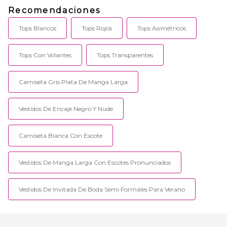
Recomendaciones
Tops Blancos
Tops Rojos
Tops Asimétricos
Tops Con Volantes
Tops Transparentes
Camiseta Gris Plata De Manga Larga
Vestidos De Encaje Negro Y Nude
Camiseta Blanca Con Escote
Vestidos De Manga Larga Con Escotes Pronunciados
Vestidos De Invitada De Boda Semi Formales Para Verano