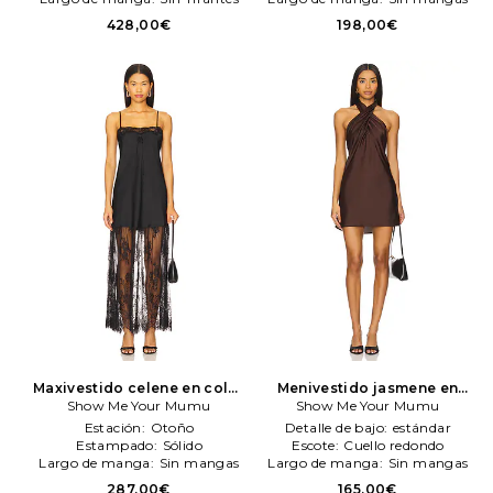
428,00€
198,00€
Maxivestido celene en color
Menivestido jasmene en
negro
Show Me Your Mumu
Show Me Your Mumu
color Chocolate
Show Me Your Mumu
Show Me
Your Mumu
Estación:
Otoño
Detalle de bajo:
estándar
Estampado:
Sólido
Escote:
Cuello redondo
Largo de manga:
Sin mangas
Largo de manga:
Sin mangas
287,00€
165,00€