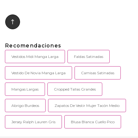
Recomendaciones
Vestidos Midi Manga Larga
Faldas Satinadas
Vestido De Novia Manga Larga
Camisas Satinadas
Mangas Largas
Cropped Tallas Grandes
Abrigo Burdeos
Zapatos De Vestir Mujer Tacón Medio
Jersey Ralph Lauren Gris
Blusa Blanca Cuello Pico