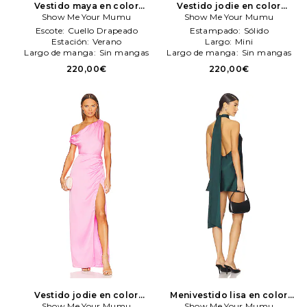
Vestido maya en color
Vestido jodie en color
rosado
Show Me Your Mumu
Show Me Your Mumu
Chocolate
Show Me Your Mumu
Show Me Your
Mumu
Escote:
Cuello Drapeado
Estampado:
Sólido
Estación:
Verano
Largo:
Mini
Largo de manga:
Sin mangas
Largo de manga:
Sin mangas
220,00€
220,00€
Vestido jodie en color
Menivestido lisa en color
rosado
Show Me Your Mumu
Show Me Your Mumu
verde
Show Me Your Mumu
Show Me Your Mumu