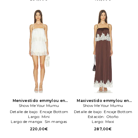
Menivestido emmylou en
Maxivestido emmylou en
color Marfil
Show Me Your Mumu
Show Me Your
color marrón
Show Me Your Mumu
Show Me Your
Mumu
Mumu
Detalle de bajo:
Encaje Bottom
Detalle de bajo:
Encaje Bottom
Largo:
Mini
Estación:
Otoño
Largo de manga:
Sin mangas
Largo:
Maxi
220,00€
287,00€