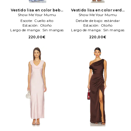
Vestido lisa en color bebe
Vestido lisa en color verde
azul
Show Me Your Mumu
Show Me Your Mumu
salvia
Show Me Your Mumu
Show Me Your Mumu
Escote:
Cuello alto
Detalle de bajo:
estándar
Estación:
Otoño
Estación:
Otoño
Largo de manga:
Sin mangas
Largo de manga:
Sin mangas
220,00€
220,00€