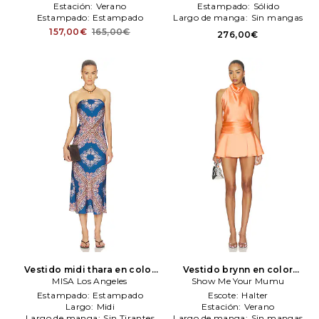
Estación:
Verano
Estampado:
Sólido
Estampado:
Estampado
Largo de manga:
Sin mangas
157,00€
165,00€
276,00€
Vestido midi thara en color
Vestido brynn en color
azul
MISA Los Angeles
MISA Los Angeles
N/Aranja
Show Me Your Mumu
Show Me Your
Mumu
Estampado:
Estampado
Escote:
Halter
Largo:
Midi
Estación:
Verano
Largo de manga:
Sin Tirantes
Largo de manga:
Sin mangas