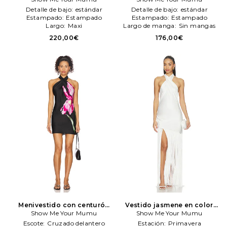
Detalle de bajo:
estándar
Detalle de bajo:
estándar
Estampado:
Estampado
Estampado:
Estampado
Largo:
Maxi
Largo de manga:
Sin mangas
220,00€
176,00€
Menivestido con centurón
Vestido jasmene en color
jasmene en color negro
Show Me Your Mumu
Marfil
Show Me Your Mumu
Show Me Your Mumu
Show Me Your Mumu
Escote:
Cruzado delantero
Estación:
Primavera