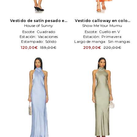
Vestido de satín pesado en
Vestido calloway en color
color negro
House of Sunny
House of Sunny
mandareN/A
Show Me Your Mumu
Show Me Your
Mumu
Escote:
Cuadrado
Escote:
Cuello en V
Estación:
Vacaciones
Estación:
Primavera
Estampado:
Sólido
Largo de manga:
Sin mangas
120,00€
159,00€
209,00€
220,00€