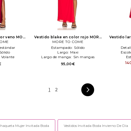
lor veno
MORE
Vestido blake en color rojo
MORE
Vestido lar
COME
E
MORE TO COME
TO COME
estándar
Estampado:
Sólido
Detal
Sólido
Largo:
Maxi
Escot
:
Volante
Largo de manga:
Sin mangas
Es
14
€
95,00€
1
2
 Chaqueta Mujer Invitada Boda
Vestidos Invitada Boda Invierno De Día