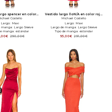
argo spencer en color
Vestido largo lloN/A en color rojo
ña
ichael Costello
Michael Costello
Michael Costello
Michael Costello
Largo:
Maxi
Largo:
Maxi
e manga:
Largo Sleeve
Largo de manga:
Largo Sleeve
de manga:
estándar
Tipo de manga:
estándar
1,00€
290,00€
95,00€
291,00€