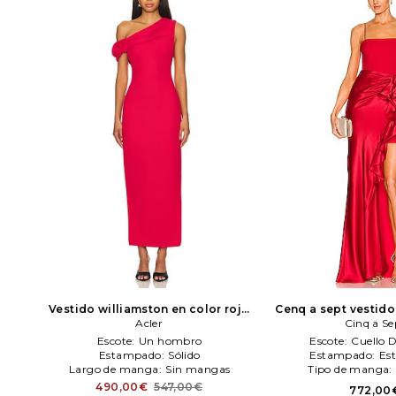
Vestido williamston en color rojo
Cenq a sept vestido
Acler
Acler
en color rojo
Cinq a Se
Ci
Escote:
Un hombro
Escote:
Cuello 
Estampado:
Sólido
Estampado:
Es
Largo de manga:
Sin mangas
Tipo de manga:
490,00€
547,00€
772,00