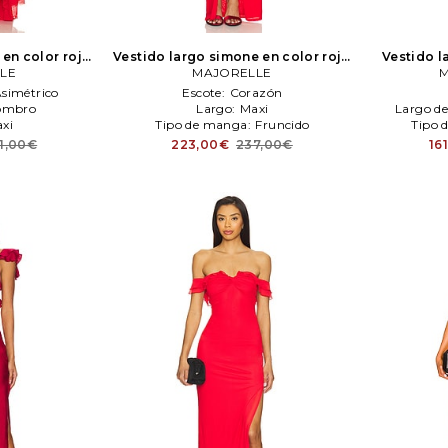
 en color rojo
Vestido largo simone en color rojo
Vestido l
LE
LE
MAJORELLE
MAJORELLE
Borgo
M
simétrico
Escote:
Corazón
ombro
Largo:
Maxi
Largo d
xi
Tipo de manga:
Fruncido
Tipo 
1,00€
223,00€
237,00€
16