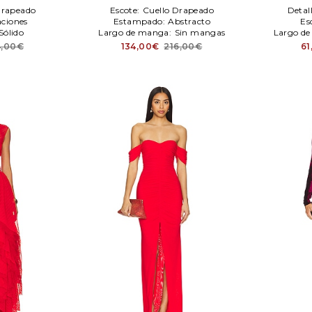
Drapeado
Escote:
Cuello Drapeado
Detal
aciones
Estampado:
Abstracto
Es
Sólido
Largo de manga:
Sin mangas
Largo d
4,00€
134,00€
216,00€
61