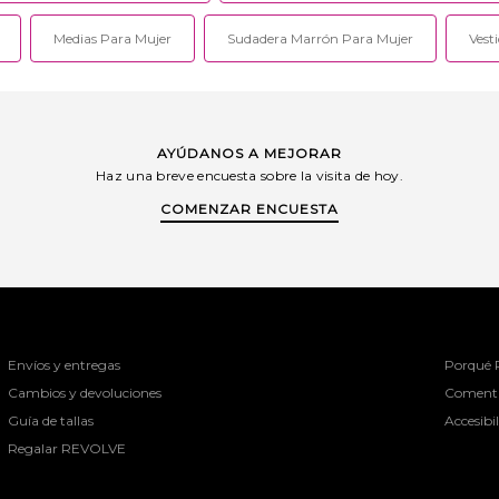
Medias Para Mujer
Sudadera Marrón Para Mujer
Vest
AYÚDANOS A MEJORAR
Haz una breve encuesta sobre la visita de hoy.
COMENZAR ENCUESTA
Envíos y entregas
Porqué
Cambios y devoluciones
Comenta
Guía de tallas
Accesibi
Regalar REVOLVE