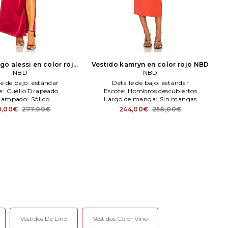
go alessi en color rojo
Vestido kamryn en color rojo
NBD
NBD
NBD
NBD
le de bajo:
estándar
Detalle de bajo:
estándar
e:
Cuello Drapeado
Escote:
Hombros descubiertos
tampado:
Sólido
Largo de manga:
Sin mangas
0,00€
277,00€
244,00€
258,00€
Vestidos De Lino
Vestidos Color Vino