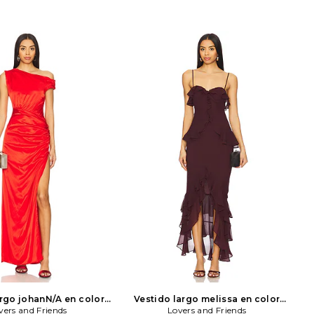
argo johanN/A en color
Vestido largo melissa en color
vers and Friends
overs and Friends
morado
Lovers and Friends
Lovers and Friends