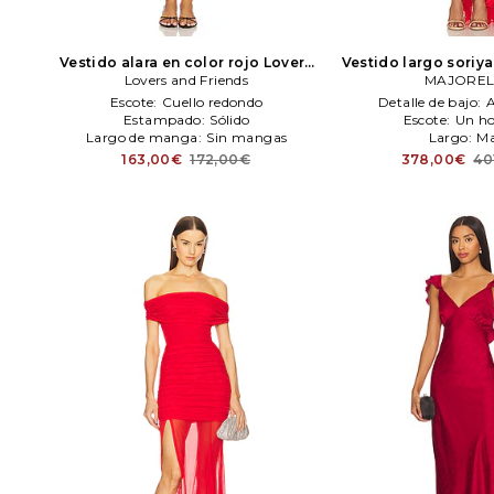
Vestido alara en color rojo
Lovers
Vestido largo soriya
Lovers and Friends
and Friends
MAJOREL
MAJOREL
Escote:
Cuello redondo
Detalle de bajo:
A
Estampado:
Sólido
Escote:
Un h
Largo de manga:
Sin mangas
Largo:
Ma
163,00€
172,00€
378,00€
40