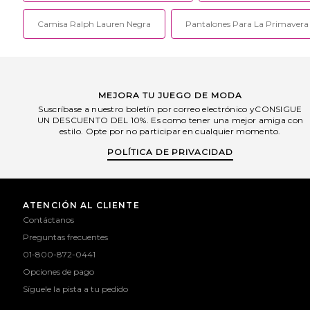
Camisa Ralph Lauren Negra
Pantalones Para La Primavera
MEJORA TU JUEGO DE MODA
Suscríbase a nuestro boletín por correo electrónico yCONSIGUE
UN DESCUENTO DEL 10%. Es como tener una mejor amiga con
estilo. Opte por no participar en cualquier momento.
POLÍTICA DE PRIVACIDAD
ATENCIÓN AL CLIENTE
Contáctanos
Preguntas frecuentes
01-800-872-0441
Opciones de pago
Síguele la pista a tu pedido