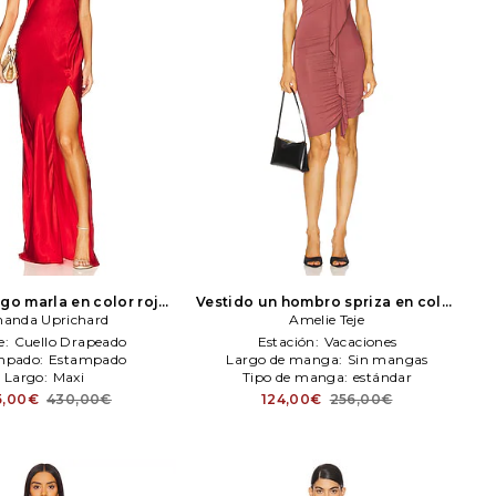
rgo marla en color rojo
Vestido un hombro spriza en color
nda Uprichard
anda Uprichard
rosado
Amelie Teje
Amelie Teje
e:
Cuello Drapeado
Estación:
Vacaciones
mpado:
Estampado
Largo de manga:
Sin mangas
Largo:
Maxi
Tipo de manga:
estándar
5,00€
430,00€
124,00€
256,00€