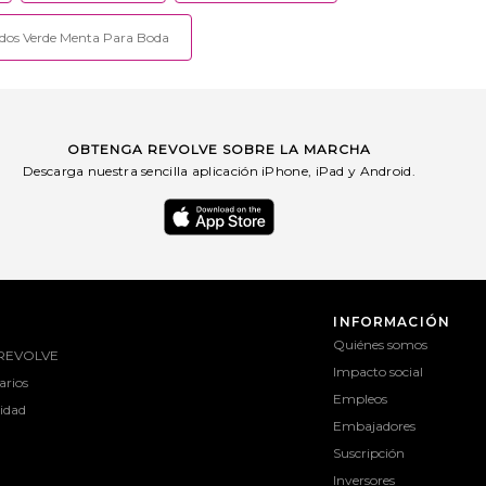
idos Verde Menta Para Boda
OBTENGA REVOLVE SOBRE LA MARCHA
Descarga nuestra sencilla aplicación iPhone, iPad y Android.
INFORMACIÓN
Quiénes somos
 REVOLVE
Impacto social
rios
Empleos
lidad
Embajadores
Suscripción
Inversores