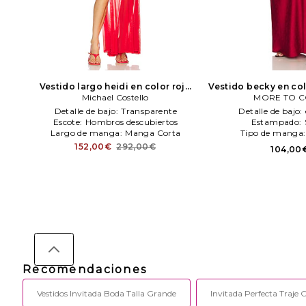
Vestido largo heidi en color rojo
Vestido becky en co
Michael Costello
Michael Costello
MORE TO 
TO COM
Detalle de bajo:
Transparente
Detalle de bajo:
Escote:
Hombros descubiertos
Estampado:
Largo de manga:
Manga Corta
Tipo de manga
152,00€
292,00€
104,00
Recomendaciones
Vestidos Invitada Boda Talla Grande
Invitada Perfecta Traje