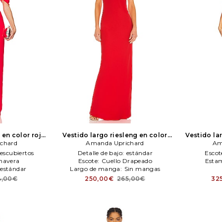
 en color rojo
Vestido largo riesleng en color
Vestido la
ichard
chard
rojo
Amanda Uprichard
Amanda Uprichard
Ama
Am
escubiertos
Detalle de bajo:
estándar
Escot
mavera
Escote:
Cuello Drapeado
Esta
estándar
Largo de manga:
Sin mangas
4,00€
250,00€
265,00€
32