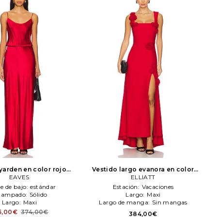
yarden en color rojo
Vestido largo evanora en color
EAVES
EAVES
rojo
ELLIATT
ELLIATT
le de bajo:
estándar
Estación:
Vacaciones
tampado:
Sólido
Largo:
Maxi
Largo:
Maxi
Largo de manga:
Sin mangas
5,00€
374,00€
384,00€