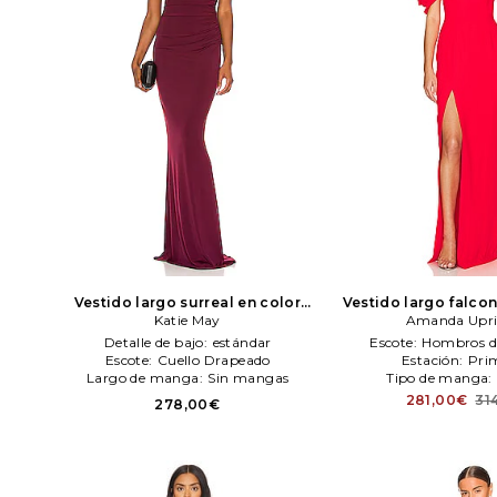
Vestido largo surreal en color
Vestido largo falcon
veno
Katie May
Katie May
Amanda Upr
Amanda Upri
Detalle de bajo:
estándar
Escote:
Hombros d
Escote:
Cuello Drapeado
Estación:
Pri
Largo de manga:
Sin mangas
Tipo de manga:
281,00€
31
278,00€