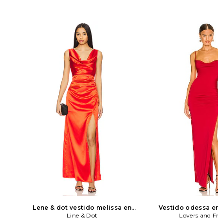
Lene & dot vestido melissa en
Vestido odessa en
color rojo
Line & Dot
Line & Dot
Lovers and F
Lovers and F