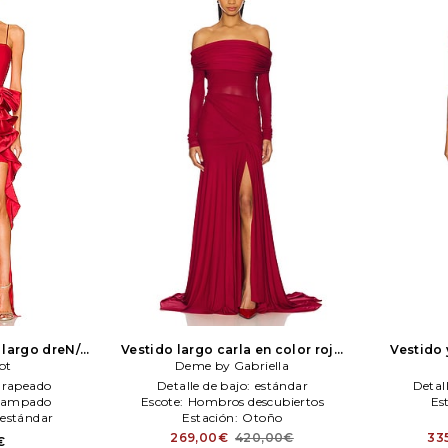
 largo dreN/A
Vestido largo carla en color rojo
Vestido 
pt
nq a Sept
Deme by Gabriella
Deme by Gabriella
Drapeado
Detalle de bajo:
estándar
Detal
tampado
Escote:
Hombros descubiertos
Es
estándar
Estación:
Otoño
269,00€
420,00€
33
€