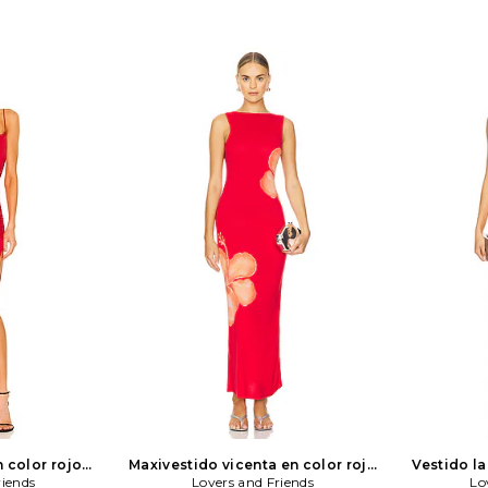
 color rojo
Maxivestido vicenta en color rojo
Vestido l
riends
riends
Lovers and Friends
Lovers and Friends
rojo
Lo
L