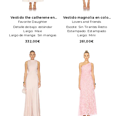
Vestido the catherene en
Vestido magnolia en color
color rubor
Favorite Daughter
Favorite
rosado
Lovers and Friends
Lovers and Friends
Daughter
Detalle de bajo:
estándar
Escote:
Sin Tirantes Recto
Largo:
Maxi
Estampado:
Estampado
Largo de manga:
Sin mangas
Largo:
Mini
332,00€
261,00€