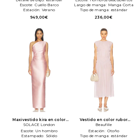
Escote:
Cuello Barco
Largo de manga:
Manga Corta
Estación:
Verano
Tipo de manga:
estándar
949,00€
236,00€
Maxivestido kira en color
Vestido en color rubor
rosado
SOLACE London
SOLACE London
Beaufille
Beaufille
Escote:
Un hombro
Estación:
Otoño
Estampado:
Sólido
Tipo de manga:
estándar