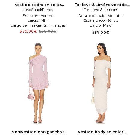
Vestido cedra en color
For love & Limóns vestido
rosado
LoveShackFancy
LoveShackFancy
juniper en color rosado
For Love & Lemons
For
Love & Lemons
Estación:
Verano
Detalle de bajo:
Volantes
Largo:
Mini
Estampado:
Sólido
Largo de manga:
Sin mangas
Largo:
Maxi
339,00€
550,00€
587,00€
Menivestido con ganchos
Vestido body en color