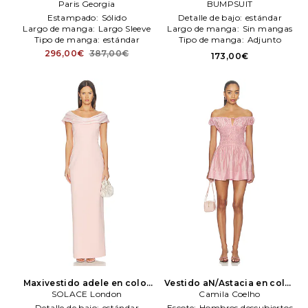
maN/Ahou en color rosado
Paris Georgia
rosado
BUMPSUIT
BUMPSUIT
Paris Georgia
Estampado:
Sólido
Detalle de bajo:
estándar
Largo de manga:
Largo Sleeve
Largo de manga:
Sin mangas
Tipo de manga:
estándar
Tipo de manga:
Adjunto
296,00€
387,00€
173,00€
Maxivestido adele en color
Vestido aN/Astacia en color
rosado
SOLACE London
SOLACE London
rosado
Camila Coelho
Camila Coelho
Detalle de bajo:
estándar
Escote:
Hombros descubiertos