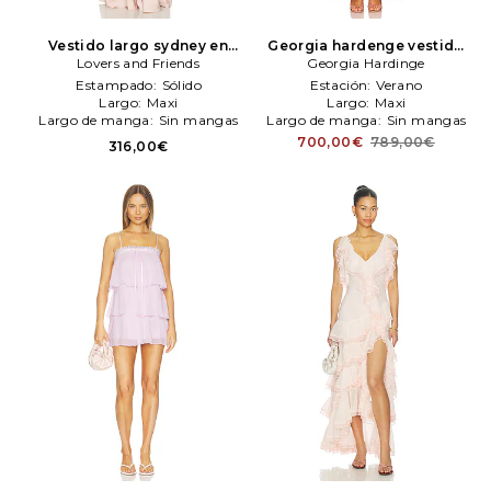
Vestido largo sydney en
Georgia hardenge vestido
color rubor
Lovers and Friends
Lovers and
utopia en color rosado
Georgia Hardinge
Friends
Georgia Hardinge
Estampado:
Sólido
Estación:
Verano
Largo:
Maxi
Largo:
Maxi
Largo de manga:
Sin mangas
Largo de manga:
Sin mangas
700,00€
789,00€
316,00€