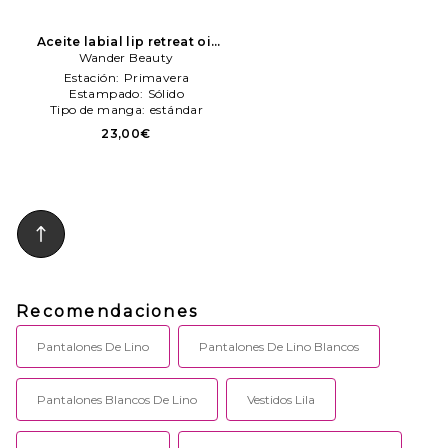
Aceite labial lip retreat oil
en color Rosa
Wander Beauty
Wander
Beauty
Estación:
Primavera
Estampado:
Sólido
Tipo de manga:
estándar
23,00€
Recomendaciones
Pantalones De Lino
Pantalones De Lino Blancos
Pantalones Blancos De Lino
Vestidos Lila