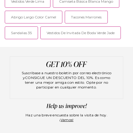
Vestidos Verde Lima
Camiseta Básica Blanca Mango
Abrigo Largo Color Camel
Tacones Marrones
Sandalias 35
Vestidos De Invitada De Boda Verde Jade
Suscríbase a nuestro boletín por correo electrónico
yCONSIGUE UN DESCUENTO DEL 10%. Es como
tener una mejor amiga con estilo. Opte por no
participar en cualquier momento.
Haz una breve encuesta sobre la visita de hoy.
¡Vamos!