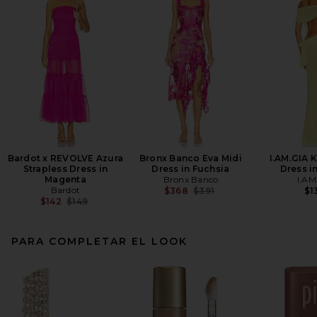
Bardot x REVOLVE Azura
Bronx Banco Eva Midi
I.AM.GIA 
Strapless Dress in
Dress in Fuchsia
Dress i
Magenta
Bronx Banco
I.AM
Bardot
Previous price:
$368
$391
$1
Previous price:
$142
$149
PARA COMPLETAR EL LOOK