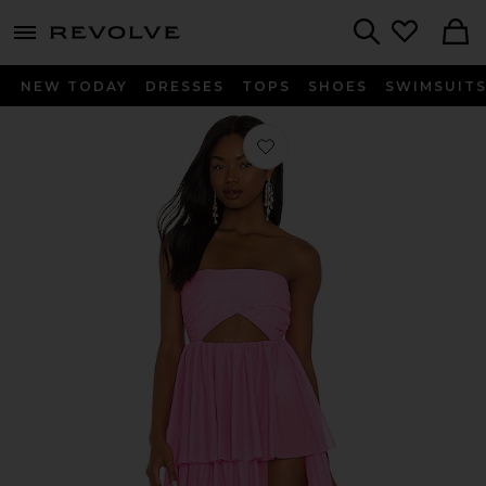
menu - shows more content
Revolve, Apparel & Fashion
Search
NEW TODAY
DRESSES
TOPS
SHOES
SWIMSUIT
Favorito VESTIDO LARGO