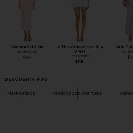
Veneda Skirt Set
In This Groove Mini Slip
Arlo Tu
superdown
Dress
Line 
Free People
$88
$1
$118
DESCUBRIR MÁS
Maxivestidos
Vestidos con Aberturas
Vestid