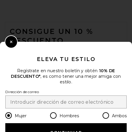
FOOTER
CONSIGUE UN 10 %
DESCUENTO
Close Modal
Cuando se suscribe a nuestro boletín enviando su correo
electrónico. Puede retirarse en cualquier momento.
política de
ELEVA TU ESTILO
privacidad
Regístrate en nuestro boletín y obtén
10% DE
Email Address
DESCUENTO*
, es como tener una mejor amiga con
estilo.
Sign Up
Dirección de correo
es
USD
Change Country Regions Preferences
Mujer
Hombres
Ambos