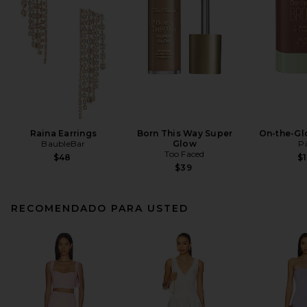
Raina Earrings
Born This Way Super
On-the-Gl
BaubleBar
Glow
Pi
Too Faced
$48
$1
$39
RECOMENDADO PARA USTED