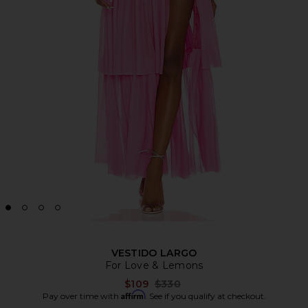
VESTIDO LARGO
For Love & Lemons
Previous price:
$109
$330
Affirm
Pay over time with
. See if you qualify at checkout.