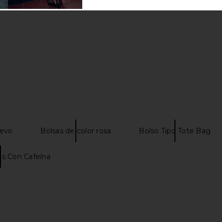
evo
Bolsas de color rosa
Bolso Tipo Tote Bag
s Con Cafeína