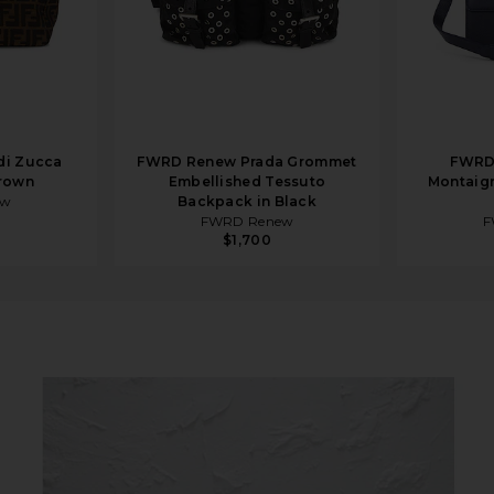
di Zucca
FWRD Renew Prada Grommet
FWRD
rown
Embellished Tessuto
Montaign
ew
Backpack in Black
FWRD Renew
F
$1,700
Shoulder Bag in Pink