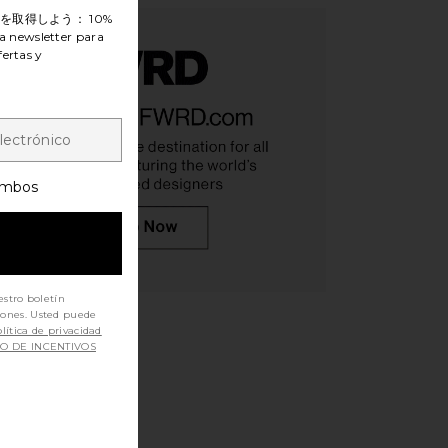
ンを取得しよう：
10%
a newsletter para
fertas y
mbos
estro boletín
iones. Usted puede
lítica de privacidad
SO DE INCENTIVOS