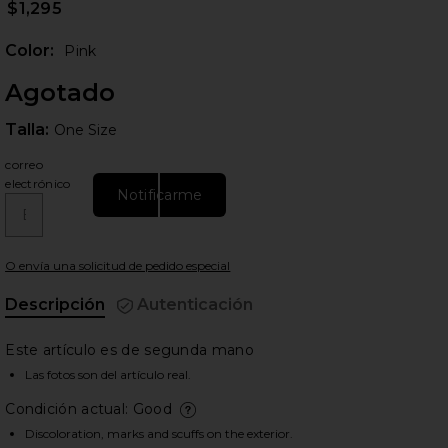
$1,295
Color:
Pink
Agotado
Talla:
Talla:
One Size
correo
electrónico
Notificarme
ientes diapositivas
O envía una solicitud de pedido especial
Descripción
Autenticación
Este artículo es de segunda mano
Las fotos son del artículo real.
Condición actual: Good
deta
Discoloration, marks and scuffs on the exterior.