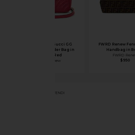
FWRD Renew Gucci GG
FWRD Renew Fen
Marmont Shoulder Bag in
Handbag in B
Hibiscus Red
FWRD Ren
$950
FWRD Renew
$1,395
FWRD Renew
BOLSO FENDI
favoritoFWRD Renew Fendi Zucca Mama Baguette 