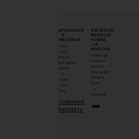
MEJORA
AYÚDANOS
OBTENGA
TU
A
REVOLVE
JUEGO
MEJORAR
SOBRE
DE
LA
Haz
MODA
MARCHA
una
Descarga
breve
Suscríbase
nuestra
encuesta
a
sencilla
sobre
nuestro
aplicación
la
boletín
iPhone,
visita
por
iPad
de
correo
y
hoy.
electrónico
Android.
y
CONSIGUE
COMENZAR
UN
10%
ENCUESTA
DESCUENTO
.
Es
como
tener
una