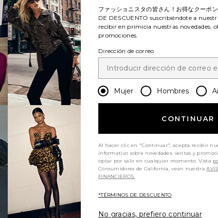
ファッショニスタの皆さん！お得なクーポ
DE DESCUENTO
suscribiéndote a nuestr
recibir en primicia nuestras novedades, o
promociones.
Dirección de correo
Mujer
Hombres
A
CONTINUAR
Al hacer clic en "Continuar", acepta recibir nu
informativo sobre novedades, ventas y promoc
optar por salir en cualquier momento. Vista
po
Consumidores de California, vean nuestra
AVI
FINANCIEROS.
*TÉRMINOS DE DESCUENTO
No gracias, prefiero continuar