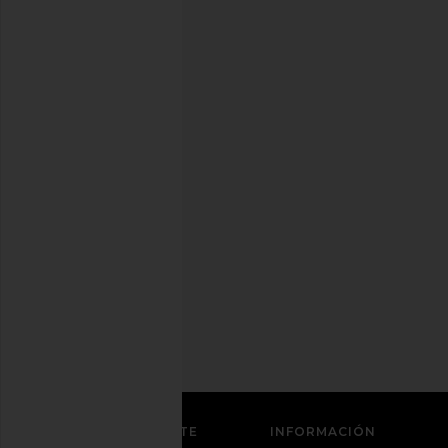
mejor
amiga
con
estilo.
Puedes
cancelar
tu
suscripción
cuando
quieras.
Política
de
Privacidad
Dirección
de
correo
REGÍSTRATE
ATENCIÓN AL CLIENTE
INFORMACIÓN