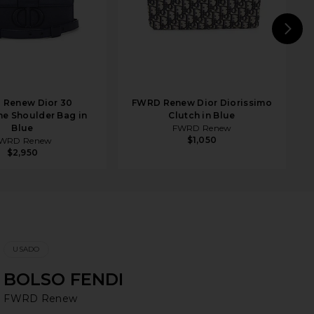
N
 Renew Dior 30
FWRD Renew Dior Diorissimo
e Shoulder Bag in
Clutch in Blue
Blue
FWRD Renew
$1,050
WRD Renew
$2,950
USADO
BOLSO FENDI
F
bran
FWRD Renew