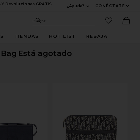
s Y Devoluciones GRATIS
¿Ayuda?
CONÉCTATE
Expandir Para Informac
Sitio de búsqueda
artículos fav
Buscar
Ther
ES
TIENDAS
HOT LIST
REBAJA
 Bag
Está agotado