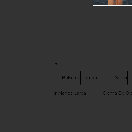
DESCUBRIR MÁS
Bolso satchel
Bolso de hombro
Seminu
Blusa Off Shoulder Manga Larga
Crema De Ojo