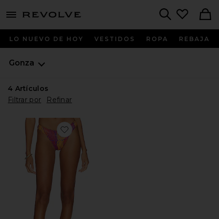
menu - shows more content
Revolve, Apparel & Fashion
Search
LO NUEVO DE HOY
VESTIDOS
ROPA
REBAJA
Gonza
4
Artículos
Filtrar por
Refinar
Favorite BRAGUITA BIKINI CHEEKY