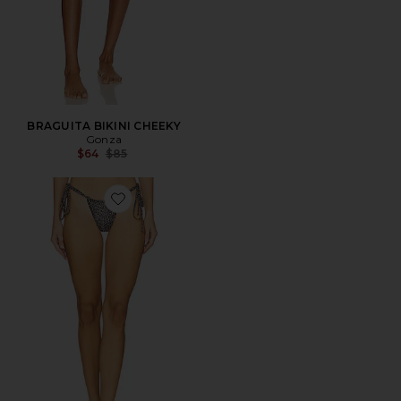
BRAGUITA BIKINI CHEEKY
Gonza
Previous price:
$64
$85
Favorite BRAGUITA BIKINI