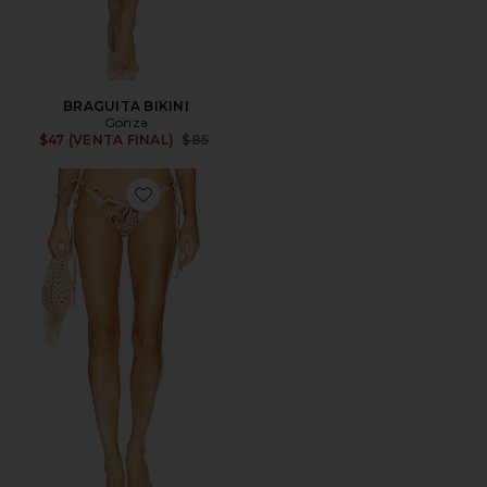
BRAGUITA BIKINI
Gonza
Previous price:
$47 (VENTA FINAL)
$85
Favorite BRAGUITA BIKINI