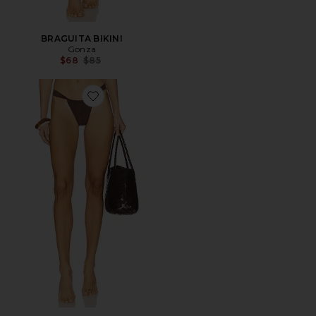
BRAGUITA BIKINI
Gonza
Previous price:
$68
$85
Favorite BRAGUITA BIKINI