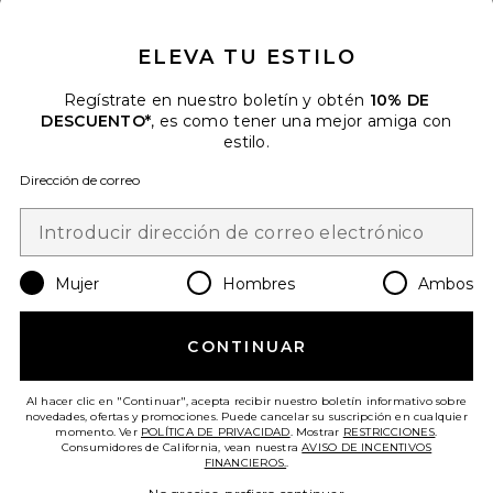
CLOSE MODAL
DESCUENTO
ELEVA TU ESTILO
Cuando se suscribe a nuestro boletín enviando su correo
electrónico. Puede retirarse en cualquier momento.
política de
privacidad
Regístrate en nuestro boletín y obtén
10% DE
DESCUENTO*
, es como tener una mejor amiga con
Email Address
estilo.
Dirección de correo
Sign Up
Mujer
Hombres
Ambos
es
USD
Change Country Regions Preferences
CONTINUAR
¡AYÚDANOS A MEJORAR!
Haz una breve encuesta sobre la visita de hoy.
¡Vamos!
Al hacer clic en "Continuar", acepta recibir nuestro boletín informativo sobre
novedades, ofertas y promociones. Puede cancelar su suscripción en cualquier
momento. Ver
POLÍTICA DE PRIVACIDAD
. Mostrar
RESTRICCIONES
.
Consumidores de California, vean nuestra
AVISO DE INCENTIVOS
ATENCIÓN AL CLIENTE
FINANCIEROS.
.