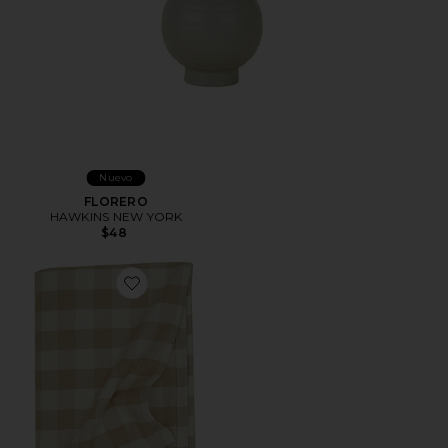
Nuevo
FLORERO
HAWKINS NEW YORK
$48
Favorite MANTELES GINGHAM