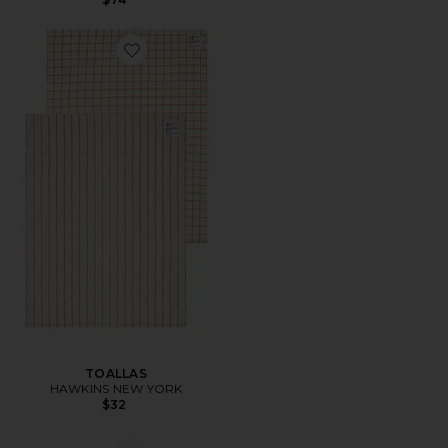
Favorite TOALLAS
TOALLAS
HAWKINS NEW YORK
$32