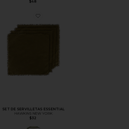
$48
Favorite SET DE SERVILLETAS ESSENTIAL
SET DE SERVILLETAS ESSENTIAL
HAWKINS NEW YORK
$32