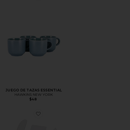
JUEGO DE TAZAS ESSENTIAL
HAWKINS NEW YORK
$48
Favorite CUCHILLOS