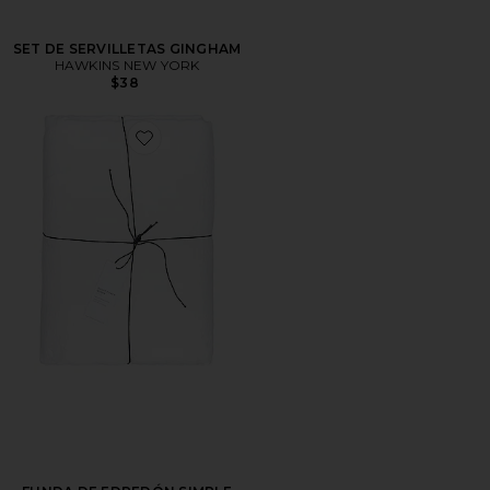
SET DE SERVILLETAS GINGHAM
HAWKINS NEW YORK
$38
Favorite FUNDA DE EDREDÓN SIMPLE LINEN