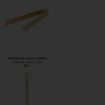
PINZAS DE HIELO SIMPLE
HAWKINS NEW YORK
$12
Favorite TOALLERO SIMPLE