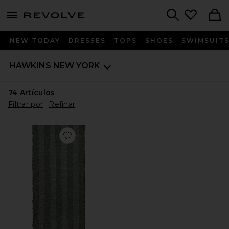
menu - shows more content
Revolve, Apparel & Fashion
Search
NEW TODAY
DRESSES
TOPS
SHOES
SWIMSUIT
HAWKINS NEW YORK
74
Artículos
Filtrar por
Refinar
Favorite ALFOMBRA