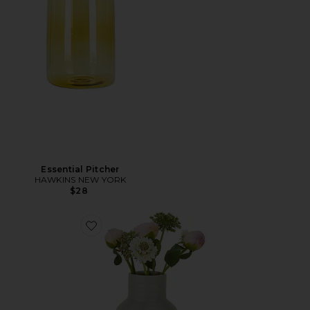
Essential Pitcher
HAWKINS NEW YORK
$28
Favorite FLORERO