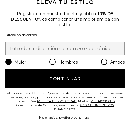
ELEVA TU ESTILO
Favorite VELA "VACATION" BY VACATION PERFUM
Regístrate en nuestro boletín y obtén
10% DE
DESCUENTO*
, es como tener una mejor amiga con
estilo.
Dirección de correo
Mujer
Hombres
Ambos
CONTINUAR
Al hacer clic en "Continuar", acepta recibir nuestro boletín informativo sobre
VELA "VACATION" BY VACATION
novedades, ofertas y promociones. Puede cancelar su suscripción en cualquier
momento. Ver
POLÍTICA DE PRIVACIDAD
. Mostrar
RESTRICCIONES
.
PERFUMED CANDLE
Consumidores de California, vean nuestra
AVISO DE INCENTIVOS
Vacation
FINANCIEROS.
.
$42
No gracias, prefiero continuar
Favorite AEROSOL AMBIENTADOR ISTROS AROMAT