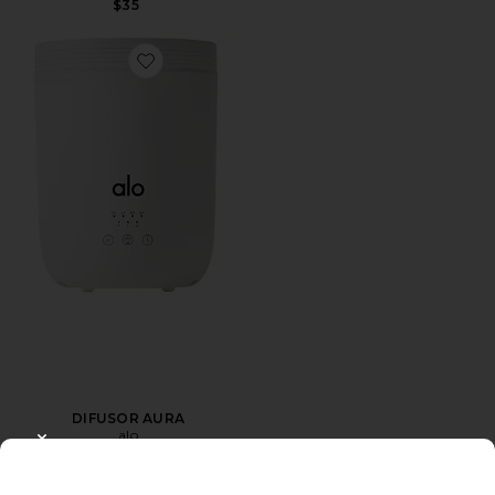
$35
Favorite DIFUSOR AURA
DIFUSOR AURA
alo
CLOSE MODAL
$98