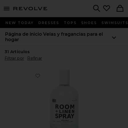
menu - shows more content
Revolve, Apparel & Fashion
Search
NEW TODAY
DRESSES
TOPS
SHOES
SWIMSUIT
Página de inicio
Velas y fragancias para el
hogar
31
Artículos
Filtrar por
Refinar
Favorite HABITACIÓN + SPRAY DE ROPA MILK